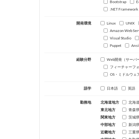
Bootstrap
E
.NET Framework
開発環境
Linux
UNIX
Amazon Web Ser
Visual Studio
Puppet
Ansi
経験分野
Web開発（サーバ
フィーチャーフ
OS・ミドルウェ
語学
日本語
英語
勤務地
北海道地方
北海
東北地方
青森
関東地方
茨城
中部地方
新潟
近畿地方
三重