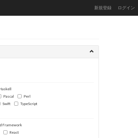
新規登録
ログイン
Haskell
Pascal
Perl
Swift
TypeScript
d Framework
React