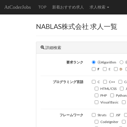
AtCoderJobs
TOP
新着おすすめ求人
求人検索
NABLAS株式会社 求人一覧
詳細検索
要求ランク
ⒶAlgorithm
F
E
D
プログラミング言語
C
C++
C
HTML/CSS
PHP
Python
Visual Basic
フレームワーク
Struts
JSF
CodeIgniter