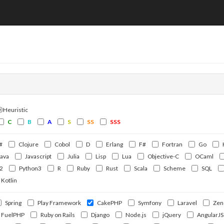
ⒽHeuristic
C
B
A
S
SS
SSS
#
Clojure
Cobol
D
Erlang
F#
Fortran
Go
Java
Javascript
Julia
Lisp
Lua
Objective-C
OCaml
2
Python3
R
Ruby
Rust
Scala
Scheme
SQL
Kotlin
Spring
Play Framework
CakePHP
Symfony
Laravel
Zen
FuelPHP
Ruby on Rails
Django
Node.js
jQuery
AngularJS