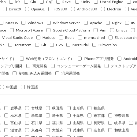
cho
iris
Gin
Goji
Revel
Unity
Unreal Engine
c
DirectX
OpenGL
iOS SDK
AndroidSDK
Electron
Vue
Mac OS
Windows
Windows Server
Apache
Nginx
IIS
vice
Microsoft Azure
Google Cloud Platform
Vim
Emacs
Visual Studio Code
Hadoop
Redis
memcached
Elasticsearch
ble
Terraform
Git
CVS
Mercurial
Subversion
ーサイド）
Web開発（フロントエンド）
iPhoneアプリ開発
Andro
ォンアプリ開発
研究開発
コンシューマーゲーム開発
デスクトップア
ア開発
制御組み込み系開発
汎用系開発
中国語
韓国語
道
県
岩手県
宮城県
秋田県
山形県
福島県
県
栃木県
群馬県
埼玉県
千葉県
東京都
神奈川県
県
富山県
石川県
福井県
山梨県
長野県
岐阜県
県
滋賀県
京都府
大阪府
兵庫県
奈良県
和歌山県