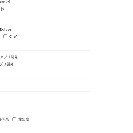
ocos2d
.js
Eclipse
Chef
idアプリ開発
プリ開発
静岡県
愛知県