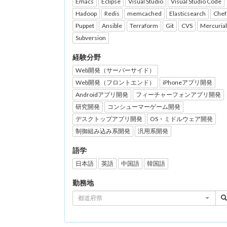
Emacs
Eclipse
Visual Studio
Visual Studio Code
Hadoop
Redis
memcached
Elasticsearch
Chef
Puppet
Ansible
Terraform
Git
CVS
Mercurial
Subversion
経験分野
Web開発（サーバーサイド）
Web開発（フロントエンド）
iPhoneアプリ開発
Androidアプリ開発
フィーチャーフォンアプリ開発
研究開発
コンシューマーゲーム開発
デスクトップアプリ開発
OS・ミドルウェア開発
制御組み込み系開発
汎用系開発
語学
日本語
英語
中国語
韓国語
勤務地
都道府県