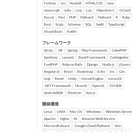
Fortran
Go
Haskell
HTML/CSS
Java
Javascript
Julia
Lisp
Lua
Objective-C
OCaml
Pascal
Perl
PHP
Python2
Python3
R
Ruby
Rust
Scala
Scheme
SQL
Swift
TypeScript
Visual Basic
Kotlin
フレームワーク
Struts
JSF
Spring
Play Framework
CakePHP
Symfony
Laravel
Zend Framework
CodeIgniter
FuelPHP
Ruby on Rails
Django
Node.js
jQuery
AngularJS
React
Bootstrap
Echo
iris
Gin
Goji
Revel
Unity
Unreal Engine
cocos2d
.NET Framework
DirectX
OpenGL
iOS SDK
AndroidSDK
Electron
Vue.js
開発環境
Linux
UNIX
Mac OS
Windows
Windows Server
Apache
Nginx
IIS
Amazon Web Service
Microsoft Azure
Google Cloud Platform
Vim