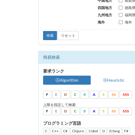
中国地方
鳥取
四国地方
徳島
九州地方
福岡
海外
海外
検索
リセット
簡易検索
要求ランク
ⒶAlgorithm
ⒽHeuristic
F
E
D
C
B
A
S
SS
SSS
上限を指定して検索
F
E
D
C
B
A
S
SS
SSS
プログラミング言語
C
C++
C#
Clojure
Cobol
D
Erlang
F#