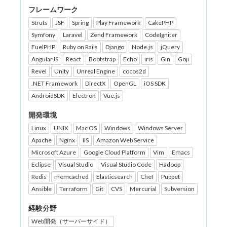
フレームワーク
Struts
JSF
Spring
Play Framework
CakePHP
Symfony
Laravel
Zend Framework
CodeIgniter
FuelPHP
Ruby on Rails
Django
Node.js
jQuery
AngularJS
React
Bootstrap
Echo
iris
Gin
Goji
Revel
Unity
Unreal Engine
cocos2d
.NET Framework
DirectX
OpenGL
iOS SDK
AndroidSDK
Electron
Vue.js
開発環境
Linux
UNIX
Mac OS
Windows
Windows Server
Apache
Nginx
IIS
Amazon Web Service
Microsoft Azure
Google Cloud Platform
Vim
Emacs
Eclipse
Visual Studio
Visual Studio Code
Hadoop
Redis
memcached
Elasticsearch
Chef
Puppet
Ansible
Terraform
Git
CVS
Mercurial
Subversion
経験分野
Web開発（サーバーサイド）