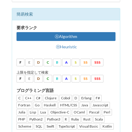
簡易検索
要求ランク
ⒶAlgorithm
ⒽHeuristic
F
E
D
C
B
A
S
SS
SSS
上限を指定して検索
F
E
D
C
B
A
S
SS
SSS
プログラミング言語
C
C++
C#
Clojure
Cobol
D
Erlang
F#
Fortran
Go
Haskell
HTML/CSS
Java
Javascript
Julia
Lisp
Lua
Objective-C
OCaml
Pascal
Perl
PHP
Python2
Python3
R
Ruby
Rust
Scala
Scheme
SQL
Swift
TypeScript
Visual Basic
Kotlin