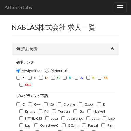
AtCoderJobs
NABLAS株式会社 求人一覧
詳細検索
要求ランク
ⒶAlgorithm
ⒽHeuristic
F
E
D
C
B
A
S
SS
SSS
プログラミング言語
C
C++
C#
Clojure
Cobol
D
Erlang
F#
Fortran
Go
Haskell
HTML/CSS
Java
Javascript
Julia
Lisp
Lua
Objective-C
OCaml
Pascal
Perl