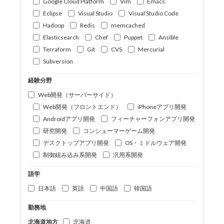
Google Cloud Platform
Vim
Emacs
Eclipse
Visual Studio
Visual Studio Code
Hadoop
Redis
memcached
Elasticsearch
Chef
Puppet
Ansible
Terraform
Git
CVS
Mercurial
Subversion
経験分野
Web開発（サーバーサイド）
Web開発（フロントエンド）
iPhoneアプリ開発
Androidアプリ開発
フィーチャーフォンアプリ開発
研究開発
コンシューマーゲーム開発
デスクトップアプリ開発
OS・ミドルウェア開発
制御組み込み系開発
汎用系開発
語学
日本語
英語
中国語
韓国語
勤務地
北海道地方
北海道