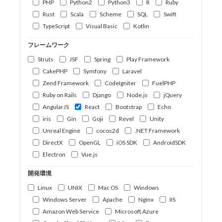
PHP
Python2
Python3
R
Ruby
Rust
Scala
Scheme
SQL
Swift
TypeScript
Visual Basic
Kotlin
フレームワーク
Struts
JSF
Spring
Play Framework
CakePHP
Symfony
Laravel
Zend Framework
CodeIgniter
FuelPHP
Ruby on Rails
Django
Node.js
jQuery
AngularJS
React
Bootstrap
Echo
iris
Gin
Goji
Revel
Unity
Unreal Engine
cocos2d
.NET Framework
DirectX
OpenGL
iOS SDK
AndroidSDK
Electron
Vue.js
開発環境
Linux
UNIX
Mac OS
Windows
Windows Server
Apache
Nginx
IIS
Amazon Web Service
Microsoft Azure