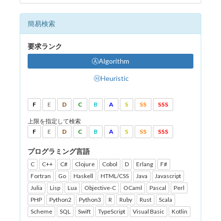
簡易検索
要求ランク
ⒶAlgorithm
ⒽHeuristic
F
E
D
C
B
A
S
SS
SSS
上限を指定して検索
F
E
D
C
B
A
S
SS
SSS
プログラミング言語
C
C++
C#
Clojure
Cobol
D
Erlang
F#
Fortran
Go
Haskell
HTML/CSS
Java
Javascript
Julia
Lisp
Lua
Objective-C
OCaml
Pascal
Perl
PHP
Python2
Python3
R
Ruby
Rust
Scala
Scheme
SQL
Swift
TypeScript
Visual Basic
Kotlin