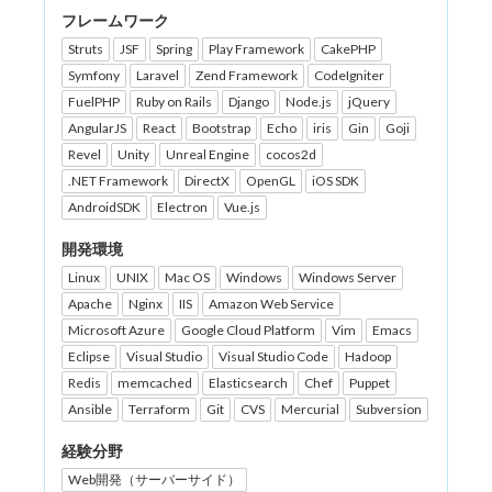
フレームワーク
Struts
JSF
Spring
Play Framework
CakePHP
Symfony
Laravel
Zend Framework
CodeIgniter
FuelPHP
Ruby on Rails
Django
Node.js
jQuery
AngularJS
React
Bootstrap
Echo
iris
Gin
Goji
Revel
Unity
Unreal Engine
cocos2d
.NET Framework
DirectX
OpenGL
iOS SDK
AndroidSDK
Electron
Vue.js
開発環境
Linux
UNIX
Mac OS
Windows
Windows Server
Apache
Nginx
IIS
Amazon Web Service
Microsoft Azure
Google Cloud Platform
Vim
Emacs
Eclipse
Visual Studio
Visual Studio Code
Hadoop
Redis
memcached
Elasticsearch
Chef
Puppet
Ansible
Terraform
Git
CVS
Mercurial
Subversion
経験分野
Web開発（サーバーサイド）