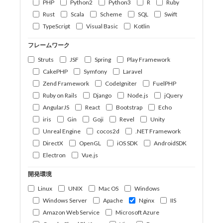
PHP
Python2
Python3
R
Ruby
Rust
Scala
Scheme
SQL
Swift
TypeScript
Visual Basic
Kotlin
フレームワーク
Struts
JSF
Spring
Play Framework
CakePHP
Symfony
Laravel
Zend Framework
CodeIgniter
FuelPHP
Ruby on Rails
Django
Node.js
jQuery
AngularJS
React
Bootstrap
Echo
iris
Gin
Goji
Revel
Unity
Unreal Engine
cocos2d
.NET Framework
DirectX
OpenGL
iOS SDK
AndroidSDK
Electron
Vue.js
開発環境
Linux
UNIX
Mac OS
Windows
Windows Server
Apache
Nginx
IIS
Amazon Web Service
Microsoft Azure