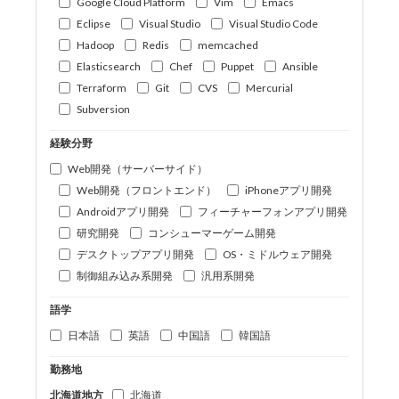
Google Cloud Platform
Vim
Emacs
Eclipse
Visual Studio
Visual Studio Code
Hadoop
Redis
memcached
Elasticsearch
Chef
Puppet
Ansible
Terraform
Git
CVS
Mercurial
Subversion
経験分野
Web開発（サーバーサイド）
Web開発（フロントエンド）
iPhoneアプリ開発
Androidアプリ開発
フィーチャーフォンアプリ開発
研究開発
コンシューマーゲーム開発
デスクトップアプリ開発
OS・ミドルウェア開発
制御組み込み系開発
汎用系開発
語学
日本語
英語
中国語
韓国語
勤務地
北海道地方
北海道