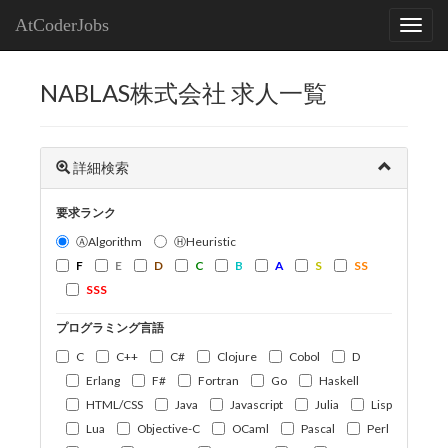
AtCoderJobs
NABLAS株式会社 求人一覧
詳細検索
要求ランク
ⒶAlgorithm
ⒽHeuristic
F
E
D
C
B
A
S
SS
SSS
プログラミング言語
C
C++
C#
Clojure
Cobol
D
Erlang
F#
Fortran
Go
Haskell
HTML/CSS
Java
Javascript
Julia
Lisp
Lua
Objective-C
OCaml
Pascal
Perl