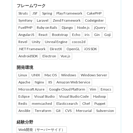
フレームワーク
Struts
JSF
Spring
Play Framework
CakePHP
Symfony
Laravel
Zend Framework
CodeIgniter
FuelPHP
Ruby on Rails
Django
Node.js
jQuery
AngularJS
React
Bootstrap
Echo
iris
Gin
Goji
Revel
Unity
Unreal Engine
cocos2d
.NET Framework
DirectX
OpenGL
iOS SDK
AndroidSDK
Electron
Vue.js
開発環境
Linux
UNIX
Mac OS
Windows
Windows Server
Apache
Nginx
IIS
Amazon Web Service
Microsoft Azure
Google Cloud Platform
Vim
Emacs
Eclipse
Visual Studio
Visual Studio Code
Hadoop
Redis
memcached
Elasticsearch
Chef
Puppet
Ansible
Terraform
Git
CVS
Mercurial
Subversion
経験分野
Web開発（サーバーサイド）