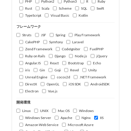
PHP
Python2
Python3
R
Ruby
Rust
Scala
Scheme
SQL
Swift
TypeScript
Visual Basic
Kotlin
フレームワーク
Struts
JSF
Spring
Play Framework
CakePHP
Symfony
Laravel
Zend Framework
CodeIgniter
FuelPHP
Ruby on Rails
Django
Node.js
jQuery
AngularJS
React
Bootstrap
Echo
iris
Gin
Goji
Revel
Unity
Unreal Engine
cocos2d
.NET Framework
DirectX
OpenGL
iOS SDK
AndroidSDK
Electron
Vue.js
開発環境
Linux
UNIX
Mac OS
Windows
Windows Server
Apache
Nginx
IIS
Amazon Web Service
Microsoft Azure