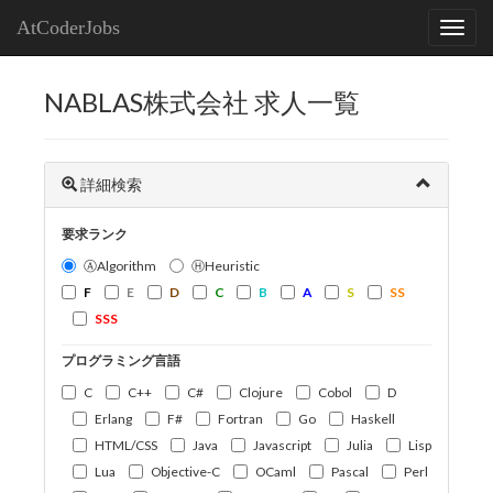
AtCoderJobs
NABLAS株式会社 求人一覧
詳細検索
要求ランク
ⒶAlgorithm
ⒽHeuristic
F
E
D
C
B
A
S
SS
SSS
プログラミング言語
C
C++
C#
Clojure
Cobol
D
Erlang
F#
Fortran
Go
Haskell
HTML/CSS
Java
Javascript
Julia
Lisp
Lua
Objective-C
OCaml
Pascal
Perl