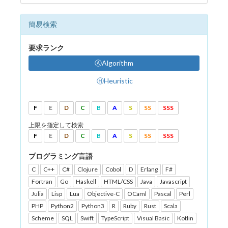
簡易検索
要求ランク
ⒶAlgorithm
ⒽHeuristic
F
E
D
C
B
A
S
SS
SSS
上限を指定して検索
F
E
D
C
B
A
S
SS
SSS
プログラミング言語
C
C++
C#
Clojure
Cobol
D
Erlang
F#
Fortran
Go
Haskell
HTML/CSS
Java
Javascript
Julia
Lisp
Lua
Objective-C
OCaml
Pascal
Perl
PHP
Python2
Python3
R
Ruby
Rust
Scala
Scheme
SQL
Swift
TypeScript
Visual Basic
Kotlin