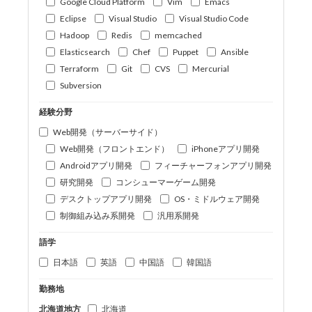
Google Cloud Platform
Vim
Emacs
Eclipse
Visual Studio
Visual Studio Code
Hadoop
Redis
memcached
Elasticsearch
Chef
Puppet
Ansible
Terraform
Git
CVS
Mercurial
Subversion
経験分野
Web開発（サーバーサイド）
Web開発（フロントエンド）
iPhoneアプリ開発
Androidアプリ開発
フィーチャーフォンアプリ開発
研究開発
コンシューマーゲーム開発
デスクトップアプリ開発
OS・ミドルウェア開発
制御組み込み系開発
汎用系開発
語学
日本語
英語
中国語
韓国語
勤務地
北海道地方
北海道