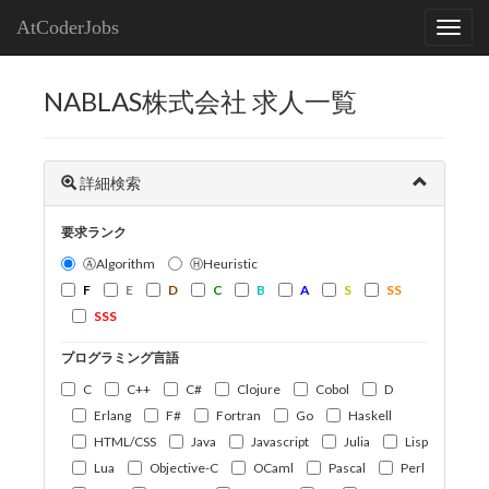
AtCoderJobs
NABLAS株式会社 求人一覧
詳細検索
要求ランク
ⒶAlgorithm
ⒽHeuristic
F
E
D
C
B
A
S
SS
SSS
プログラミング言語
C
C++
C#
Clojure
Cobol
D
Erlang
F#
Fortran
Go
Haskell
HTML/CSS
Java
Javascript
Julia
Lisp
Lua
Objective-C
OCaml
Pascal
Perl