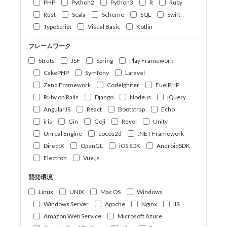
PHP
Python2
Python3
R
Ruby
Rust
Scala
Scheme
SQL
Swift
TypeScript
Visual Basic
Kotlin
フレームワーク
Struts
JSF
Spring
Play Framework
CakePHP
Symfony
Laravel
Zend Framework
CodeIgniter
FuelPHP
Ruby on Rails
Django
Node.js
jQuery
AngularJS
React
Bootstrap
Echo
iris
Gin
Goji
Revel
Unity
Unreal Engine
cocos2d
.NET Framework
DirectX
OpenGL
iOS SDK
AndroidSDK
Electron
Vue.js
開発環境
Linux
UNIX
Mac OS
Windows
Windows Server
Apache
Nginx
IIS
Amazon Web Service
Microsoft Azure