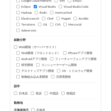
Google Cloud Platform
Vim
Emacs
Eclipse
Visual Studio
Visual Studio Code
Hadoop
Redis
memcached
Elasticsearch
Chef
Puppet
Ansible
Terraform
Git
CVS
Mercurial
Subversion
経験分野
Web開発（サーバーサイド）
Web開発（フロントエンド）
iPhoneアプリ開発
Androidアプリ開発
フィーチャーフォンアプリ開発
研究開発
コンシューマーゲーム開発
デスクトップアプリ開発
OS・ミドルウェア開発
制御組み込み系開発
汎用系開発
語学
日本語
英語
中国語
韓国語
勤務地
北海道地方
北海道