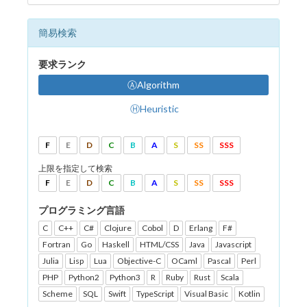
簡易検索
要求ランク
ⒶAlgorithm
ⒽHeuristic
F
E
D
C
B
A
S
SS
SSS
上限を指定して検索
F
E
D
C
B
A
S
SS
SSS
プログラミング言語
C
C++
C#
Clojure
Cobol
D
Erlang
F#
Fortran
Go
Haskell
HTML/CSS
Java
Javascript
Julia
Lisp
Lua
Objective-C
OCaml
Pascal
Perl
PHP
Python2
Python3
R
Ruby
Rust
Scala
Scheme
SQL
Swift
TypeScript
Visual Basic
Kotlin