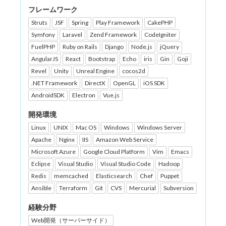
フレームワーク
Struts
JSF
Spring
Play Framework
CakePHP
Symfony
Laravel
Zend Framework
CodeIgniter
FuelPHP
Ruby on Rails
Django
Node.js
jQuery
AngularJS
React
Bootstrap
Echo
iris
Gin
Goji
Revel
Unity
Unreal Engine
cocos2d
.NET Framework
DirectX
OpenGL
iOS SDK
AndroidSDK
Electron
Vue.js
開発環境
Linux
UNIX
Mac OS
Windows
Windows Server
Apache
Nginx
IIS
Amazon Web Service
Microsoft Azure
Google Cloud Platform
Vim
Emacs
Eclipse
Visual Studio
Visual Studio Code
Hadoop
Redis
memcached
Elasticsearch
Chef
Puppet
Ansible
Terraform
Git
CVS
Mercurial
Subversion
経験分野
Web開発（サーバーサイド）