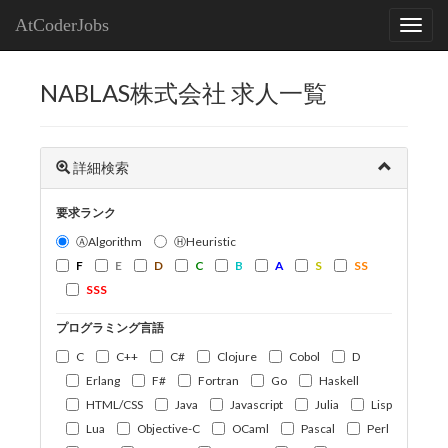
AtCoderJobs
NABLAS株式会社 求人一覧
詳細検索
要求ランク
ⒶAlgorithm
ⒽHeuristic
F
E
D
C
B
A
S
SS
SSS
プログラミング言語
C
C++
C#
Clojure
Cobol
D
Erlang
F#
Fortran
Go
Haskell
HTML/CSS
Java
Javascript
Julia
Lisp
Lua
Objective-C
OCaml
Pascal
Perl