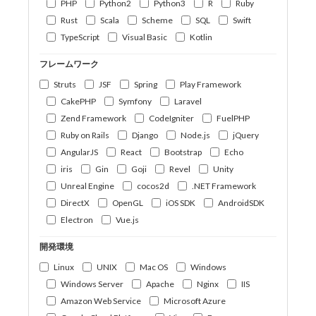
PHP
Python2
Python3
R
Ruby
Rust
Scala
Scheme
SQL
Swift
TypeScript
Visual Basic
Kotlin
フレームワーク
Struts
JSF
Spring
Play Framework
CakePHP
Symfony
Laravel
Zend Framework
CodeIgniter
FuelPHP
Ruby on Rails
Django
Node.js
jQuery
AngularJS
React
Bootstrap
Echo
iris
Gin
Goji
Revel
Unity
Unreal Engine
cocos2d
.NET Framework
DirectX
OpenGL
iOS SDK
AndroidSDK
Electron
Vue.js
開発環境
Linux
UNIX
Mac OS
Windows
Windows Server
Apache
Nginx
IIS
Amazon Web Service
Microsoft Azure