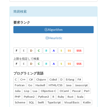
簡易検索
要求ランク
ⒶAlgorithm
ⒽHeuristic
F
E
D
C
B
A
S
SS
SSS
上限を指定して検索
F
E
D
C
B
A
S
SS
SSS
プログラミング言語
C
C++
C#
Clojure
Cobol
D
Erlang
F#
Fortran
Go
Haskell
HTML/CSS
Java
Javascript
Julia
Lisp
Lua
Objective-C
OCaml
Pascal
Perl
PHP
Python2
Python3
R
Ruby
Rust
Scala
Scheme
SQL
Swift
TypeScript
Visual Basic
Kotlin