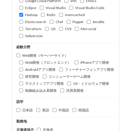
Google Cloud Platform
Vim
Emacs
Eclipse
Visual Studio
Visual Studio Code
Hadoop
Redis
memcached
Elasticsearch
Chef
Puppet
Ansible
Terraform
Git
CVS
Mercurial
Subversion
経験分野
Web開発（サーバーサイド）
Web開発（フロントエンド）
iPhoneアプリ開発
Androidアプリ開発
フィーチャーフォンアプリ開発
研究開発
コンシューマーゲーム開発
デスクトップアプリ開発
OS・ミドルウェア開発
制御組み込み系開発
汎用系開発
語学
日本語
英語
中国語
韓国語
勤務地
北海道地方
北海道