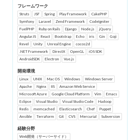
フレームワーク
Struts
JSF
Spring
Play Framework
CakePHP
Symfony
Laravel
Zend Framework
CodeIgniter
FuelPHP
Ruby on Rails
Django
Node.js
jQuery
AngularJS
React
Bootstrap
Echo
iris
Gin
Goji
Revel
Unity
Unreal Engine
cocos2d
.NET Framework
DirectX
OpenGL
iOS SDK
AndroidSDK
Electron
Vue.js
開発環境
Linux
UNIX
Mac OS
Windows
Windows Server
Apache
Nginx
IIS
Amazon Web Service
Microsoft Azure
Google Cloud Platform
Vim
Emacs
Eclipse
Visual Studio
Visual Studio Code
Hadoop
Redis
memcached
Elasticsearch
Chef
Puppet
Ansible
Terraform
Git
CVS
Mercurial
Subversion
経験分野
Web開発（サーバーサイド）