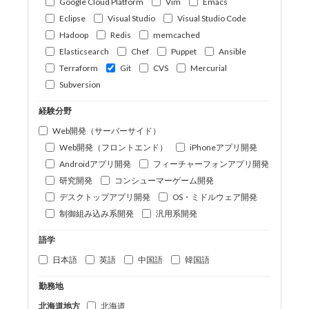
Google Cloud Platform
Vim
Emacs
Eclipse
Visual Studio
Visual Studio Code
Hadoop
Redis
memcached
Elasticsearch
Chef
Puppet
Ansible
Terraform
Git
CVS
Mercurial
Subversion
経験分野
Web開発（サーバーサイド）
Web開発（フロントエンド）
iPhoneアプリ開発
Androidアプリ開発
フィーチャーフォンアプリ開発
研究開発
コンシューマーゲーム開発
デスクトップアプリ開発
OS・ミドルウェア開発
制御組み込み系開発
汎用系開発
語学
日本語
英語
中国語
韓国語
勤務地
北海道地方
北海道