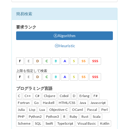
簡易検索
要求ランク
ⒶAlgorithm
ⒽHeuristic
F
E
D
C
B
A
S
SS
SSS
上限を指定して検索
F
E
D
C
B
A
S
SS
SSS
プログラミング言語
C
C++
C#
Clojure
Cobol
D
Erlang
F#
Fortran
Go
Haskell
HTML/CSS
Java
Javascript
Julia
Lisp
Lua
Objective-C
OCaml
Pascal
Perl
PHP
Python2
Python3
R
Ruby
Rust
Scala
Scheme
SQL
Swift
TypeScript
Visual Basic
Kotlin