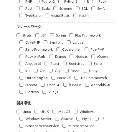
PHP
Python2
Python3
R
Ruby
Rust
Scala
Scheme
SQL
Swift
TypeScript
Visual Basic
Kotlin
フレームワーク
Struts
JSF
Spring
Play Framework
CakePHP
Symfony
Laravel
Zend Framework
CodeIgniter
FuelPHP
Ruby on Rails
Django
Node.js
jQuery
AngularJS
React
Bootstrap
Echo
iris
Gin
Goji
Revel
Unity
Unreal Engine
cocos2d
.NET Framework
DirectX
OpenGL
iOS SDK
AndroidSDK
Electron
Vue.js
開発環境
Linux
UNIX
Mac OS
Windows
Windows Server
Apache
Nginx
IIS
Amazon Web Service
Microsoft Azure