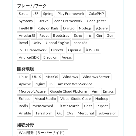
フレームワーク
Struts
JSF
Spring
Play Framework
CakePHP
Symfony
Laravel
Zend Framework
CodeIgniter
FuelPHP
Ruby on Rails
Django
Node.js
jQuery
AngularJS
React
Bootstrap
Echo
iris
Gin
Goji
Revel
Unity
Unreal Engine
cocos2d
.NET Framework
DirectX
OpenGL
iOS SDK
AndroidSDK
Electron
Vue.js
開発環境
Linux
UNIX
Mac OS
Windows
Windows Server
Apache
Nginx
IIS
Amazon Web Service
Microsoft Azure
Google Cloud Platform
Vim
Emacs
Eclipse
Visual Studio
Visual Studio Code
Hadoop
Redis
memcached
Elasticsearch
Chef
Puppet
Ansible
Terraform
Git
CVS
Mercurial
Subversion
経験分野
Web開発（サーバーサイド）