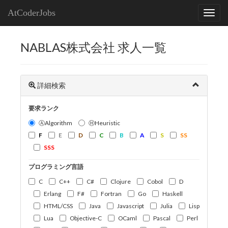
AtCoderJobs
NABLAS株式会社 求人一覧
詳細検索
要求ランク
ⒶAlgorithm
ⒽHeuristic
F
E
D
C
B
A
S
SS
SSS
プログラミング言語
C
C++
C#
Clojure
Cobol
D
Erlang
F#
Fortran
Go
Haskell
HTML/CSS
Java
Javascript
Julia
Lisp
Lua
Objective-C
OCaml
Pascal
Perl