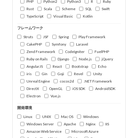
PHP
Python2
Python3
R
Ruby
Rust
Scala
Scheme
SQL
Swift
TypeScript
Visual Basic
Kotlin
フレームワーク
Struts
JSF
Spring
Play Framework
CakePHP
Symfony
Laravel
Zend Framework
CodeIgniter
FuelPHP
Ruby on Rails
Django
Node.js
jQuery
AngularJS
React
Bootstrap
Echo
iris
Gin
Goji
Revel
Unity
Unreal Engine
cocos2d
.NET Framework
DirectX
OpenGL
iOS SDK
AndroidSDK
Electron
Vue.js
開発環境
Linux
UNIX
Mac OS
Windows
Windows Server
Apache
Nginx
IIS
Amazon Web Service
Microsoft Azure