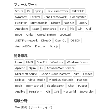
フレームワーク
Struts
JSF
Spring
Play Framework
CakePHP
Symfony
Laravel
Zend Framework
CodeIgniter
FuelPHP
Ruby on Rails
Django
Node.js
jQuery
AngularJS
React
Bootstrap
Echo
iris
Gin
Goji
Revel
Unity
Unreal Engine
cocos2d
.NET Framework
DirectX
OpenGL
iOS SDK
AndroidSDK
Electron
Vue.js
開発環境
Linux
UNIX
Mac OS
Windows
Windows Server
Apache
Nginx
IIS
Amazon Web Service
Microsoft Azure
Google Cloud Platform
Vim
Emacs
Eclipse
Visual Studio
Visual Studio Code
Hadoop
Redis
memcached
Elasticsearch
Chef
Puppet
Ansible
Terraform
Git
CVS
Mercurial
Subversion
経験分野
Web開発（サーバーサイド）