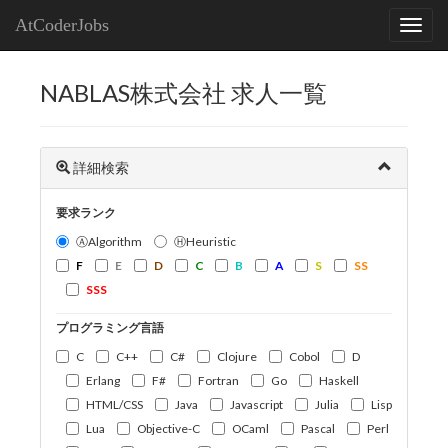
AtCoderJobs
NABLAS株式会社 求人一覧
詳細検索
要求ランク
ⒶAlgorithm
ⒽHeuristic
F
E
D
C
B
A
S
SS
SSS
プログラミング言語
C
C++
C#
Clojure
Cobol
D
Erlang
F#
Fortran
Go
Haskell
HTML/CSS
Java
Javascript
Julia
Lisp
Lua
Objective-C
OCaml
Pascal
Perl