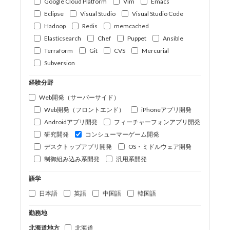
Google Cloud Platform
Vim
Emacs
Eclipse
Visual Studio
Visual Studio Code
Hadoop
Redis
memcached
Elasticsearch
Chef
Puppet
Ansible
Terraform
Git
CVS
Mercurial
Subversion
経験分野
Web開発（サーバーサイド）
Web開発（フロントエンド）
iPhoneアプリ開発
Androidアプリ開発
フィーチャーフォンアプリ開発
研究開発
コンシューマーゲーム開発
デスクトップアプリ開発
OS・ミドルウェア開発
制御組み込み系開発
汎用系開発
語学
日本語
英語
中国語
韓国語
勤務地
北海道地方
北海道