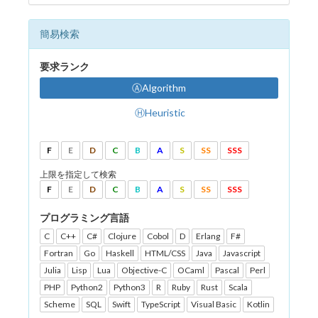
簡易検索
要求ランク
ⒶAlgorithm
ⒽHeuristic
F
E
D
C
B
A
S
SS
SSS
上限を指定して検索
F
E
D
C
B
A
S
SS
SSS
プログラミング言語
C
C++
C#
Clojure
Cobol
D
Erlang
F#
Fortran
Go
Haskell
HTML/CSS
Java
Javascript
Julia
Lisp
Lua
Objective-C
OCaml
Pascal
Perl
PHP
Python2
Python3
R
Ruby
Rust
Scala
Scheme
SQL
Swift
TypeScript
Visual Basic
Kotlin