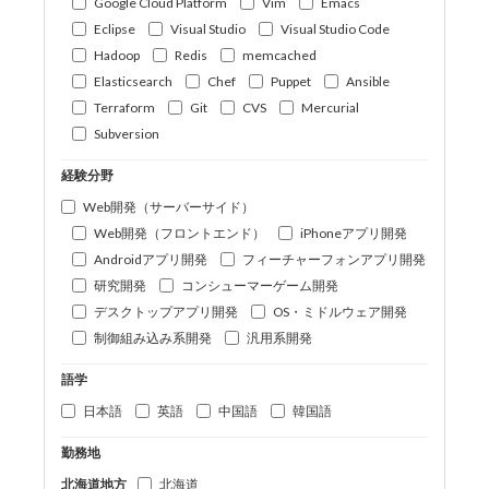
Google Cloud Platform
Vim
Emacs
Eclipse
Visual Studio
Visual Studio Code
Hadoop
Redis
memcached
Elasticsearch
Chef
Puppet
Ansible
Terraform
Git
CVS
Mercurial
Subversion
経験分野
Web開発（サーバーサイド）
Web開発（フロントエンド）
iPhoneアプリ開発
Androidアプリ開発
フィーチャーフォンアプリ開発
研究開発
コンシューマーゲーム開発
デスクトップアプリ開発
OS・ミドルウェア開発
制御組み込み系開発
汎用系開発
語学
日本語
英語
中国語
韓国語
勤務地
北海道地方
北海道