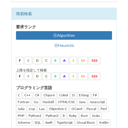
簡易検索
要求ランク
ⒶAlgorithm
ⒽHeuristic
F
E
D
C
B
A
S
SS
SSS
上限を指定して検索
F
E
D
C
B
A
S
SS
SSS
プログラミング言語
C
C++
C#
Clojure
Cobol
D
Erlang
F#
Fortran
Go
Haskell
HTML/CSS
Java
Javascript
Julia
Lisp
Lua
Objective-C
OCaml
Pascal
Perl
PHP
Python2
Python3
R
Ruby
Rust
Scala
Scheme
SQL
Swift
TypeScript
Visual Basic
Kotlin