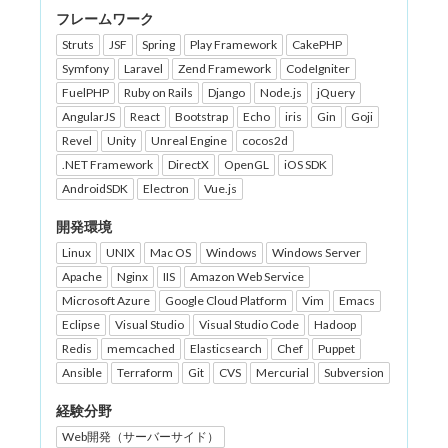
フレームワーク
Struts
JSF
Spring
Play Framework
CakePHP
Symfony
Laravel
Zend Framework
CodeIgniter
FuelPHP
Ruby on Rails
Django
Node.js
jQuery
AngularJS
React
Bootstrap
Echo
iris
Gin
Goji
Revel
Unity
Unreal Engine
cocos2d
.NET Framework
DirectX
OpenGL
iOS SDK
AndroidSDK
Electron
Vue.js
開発環境
Linux
UNIX
Mac OS
Windows
Windows Server
Apache
Nginx
IIS
Amazon Web Service
Microsoft Azure
Google Cloud Platform
Vim
Emacs
Eclipse
Visual Studio
Visual Studio Code
Hadoop
Redis
memcached
Elasticsearch
Chef
Puppet
Ansible
Terraform
Git
CVS
Mercurial
Subversion
経験分野
Web開発（サーバーサイド）