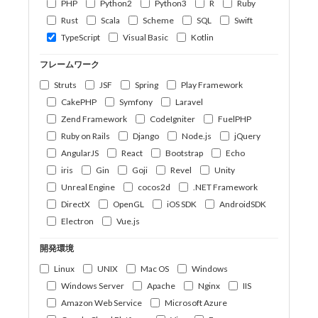
PHP
Python2
Python3
R
Ruby
Rust
Scala
Scheme
SQL
Swift
TypeScript
Visual Basic
Kotlin
フレームワーク
Struts
JSF
Spring
Play Framework
CakePHP
Symfony
Laravel
Zend Framework
CodeIgniter
FuelPHP
Ruby on Rails
Django
Node.js
jQuery
AngularJS
React
Bootstrap
Echo
iris
Gin
Goji
Revel
Unity
Unreal Engine
cocos2d
.NET Framework
DirectX
OpenGL
iOS SDK
AndroidSDK
Electron
Vue.js
開発環境
Linux
UNIX
Mac OS
Windows
Windows Server
Apache
Nginx
IIS
Amazon Web Service
Microsoft Azure