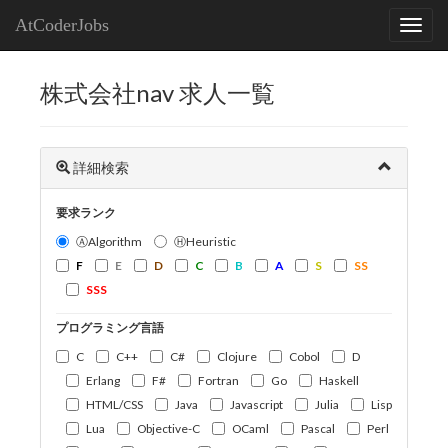
AtCoderJobs
株式会社nav 求人一覧
詳細検索
要求ランク
ⒶAlgorithm
ⒽHeuristic
F
E
D
C
B
A
S
SS
SSS
プログラミング言語
C
C++
C#
Clojure
Cobol
D
Erlang
F#
Fortran
Go
Haskell
HTML/CSS
Java
Javascript
Julia
Lisp
Lua
Objective-C
OCaml
Pascal
Perl