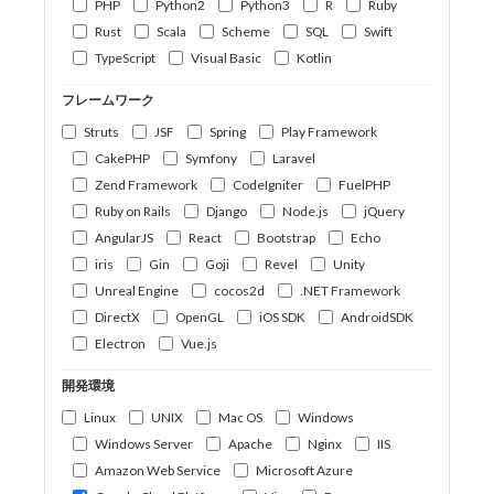
PHP
Python2
Python3
R
Ruby
Rust
Scala
Scheme
SQL
Swift
TypeScript
Visual Basic
Kotlin
フレームワーク
Struts
JSF
Spring
Play Framework
CakePHP
Symfony
Laravel
Zend Framework
CodeIgniter
FuelPHP
Ruby on Rails
Django
Node.js
jQuery
AngularJS
React
Bootstrap
Echo
iris
Gin
Goji
Revel
Unity
Unreal Engine
cocos2d
.NET Framework
DirectX
OpenGL
iOS SDK
AndroidSDK
Electron
Vue.js
開発環境
Linux
UNIX
Mac OS
Windows
Windows Server
Apache
Nginx
IIS
Amazon Web Service
Microsoft Azure