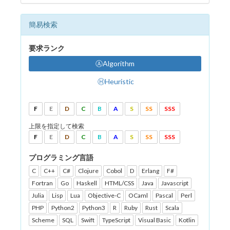
簡易検索
要求ランク
ⒶAlgorithm
ⒽHeuristic
F
E
D
C
B
A
S
SS
SSS
上限を指定して検索
F
E
D
C
B
A
S
SS
SSS
プログラミング言語
C
C++
C#
Clojure
Cobol
D
Erlang
F#
Fortran
Go
Haskell
HTML/CSS
Java
Javascript
Julia
Lisp
Lua
Objective-C
OCaml
Pascal
Perl
PHP
Python2
Python3
R
Ruby
Rust
Scala
Scheme
SQL
Swift
TypeScript
Visual Basic
Kotlin