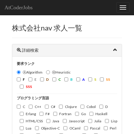
AtCoderJobs
株式会社nav 求人一覧
詳細検索
要求ランク
ⒶAlgorithm
ⒽHeuristic
F
E
D
C
B
A
S
SS
SSS
プログラミング言語
C
C++
C#
Clojure
Cobol
D
Erlang
F#
Fortran
Go
Haskell
HTML/CSS
Java
Javascript
Julia
Lisp
Lua
Objective-C
OCaml
Pascal
Perl