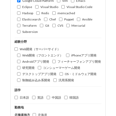
Google Cloud Platform
Vim
Emacs
Eclipse
Visual Studio
Visual Studio Code
Hadoop
Redis
memcached
Elasticsearch
Chef
Puppet
Ansible
Terraform
Git
CVS
Mercurial
Subversion
経験分野
Web開発（サーバーサイド）
Web開発（フロントエンド）
iPhoneアプリ開発
Androidアプリ開発
フィーチャーフォンアプリ開発
研究開発
コンシューマーゲーム開発
デスクトップアプリ開発
OS・ミドルウェア開発
制御組み込み系開発
汎用系開発
語学
日本語
英語
中国語
韓国語
勤務地
北海道地方
北海道