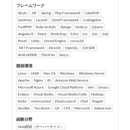
フレームワーク
Struts
JSF
Spring
Play Framework
CakePHP
Symfony
Laravel
Zend Framework
CodeIgniter
FuelPHP
Ruby on Rails
Django
Node.js
jQuery
AngularJS
React
Bootstrap
Echo
iris
Gin
Goji
Revel
Unity
Unreal Engine
cocos2d
.NET Framework
DirectX
OpenGL
iOS SDK
AndroidSDK
Electron
Vue.js
開発環境
Linux
UNIX
Mac OS
Windows
Windows Server
Apache
Nginx
IIS
Amazon Web Service
Microsoft Azure
Google Cloud Platform
Vim
Emacs
Eclipse
Visual Studio
Visual Studio Code
Hadoop
Redis
memcached
Elasticsearch
Chef
Puppet
Ansible
Terraform
Git
CVS
Mercurial
Subversion
経験分野
Web開発（サーバーサイド）