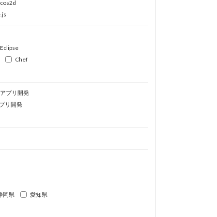
ocos2d
.js
Eclipse
Chef
idアプリ開発
プリ開発
静岡県
愛知県