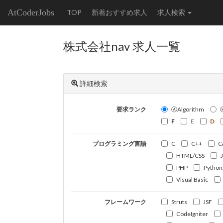
AtCoderJobs
TOP
新着おすすめ求人
求人検索
株式会社nav 求人一覧
詳細検索
要求ランク
ⒶAlgorithm
F
E
D
プログラミング言語
C
C++
C
HTML/CSS
PHP
Python
Visual Basic
フレームワーク
Struts
JSF
CodeIgniter