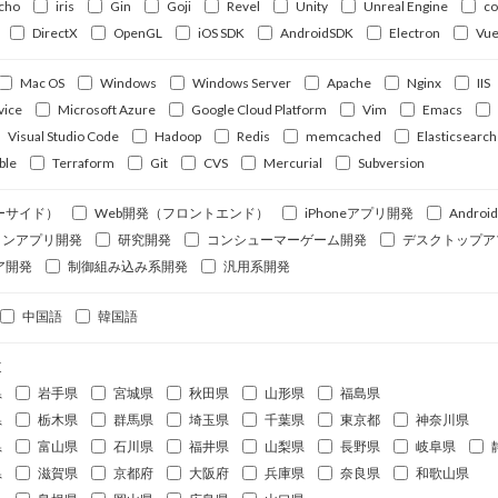
cho
iris
Gin
Goji
Revel
Unity
Unreal Engine
c
DirectX
OpenGL
iOS SDK
AndroidSDK
Electron
Vue
Mac OS
Windows
Windows Server
Apache
Nginx
IIS
vice
Microsoft Azure
Google Cloud Platform
Vim
Emacs
Visual Studio Code
Hadoop
Redis
memcached
Elasticsearch
ble
Terraform
Git
CVS
Mercurial
Subversion
ーサイド）
Web開発（フロントエンド）
iPhoneアプリ開発
Andro
ォンアプリ開発
研究開発
コンシューマーゲーム開発
デスクトップア
ア開発
制御組み込み系開発
汎用系開発
中国語
韓国語
道
県
岩手県
宮城県
秋田県
山形県
福島県
県
栃木県
群馬県
埼玉県
千葉県
東京都
神奈川県
県
富山県
石川県
福井県
山梨県
長野県
岐阜県
県
滋賀県
京都府
大阪府
兵庫県
奈良県
和歌山県