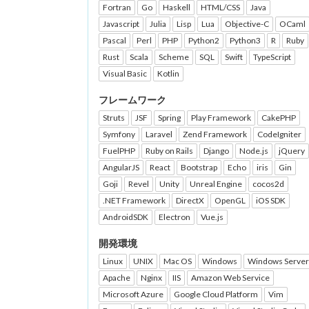
Fortran
Go
Haskell
HTML/CSS
Java
Javascript
Julia
Lisp
Lua
Objective-C
OCaml
Pascal
Perl
PHP
Python2
Python3
R
Ruby
Rust
Scala
Scheme
SQL
Swift
TypeScript
Visual Basic
Kotlin
フレームワーク
Struts
JSF
Spring
Play Framework
CakePHP
Symfony
Laravel
Zend Framework
CodeIgniter
FuelPHP
Ruby on Rails
Django
Node.js
jQuery
AngularJS
React
Bootstrap
Echo
iris
Gin
Goji
Revel
Unity
Unreal Engine
cocos2d
.NET Framework
DirectX
OpenGL
iOS SDK
AndroidSDK
Electron
Vue.js
開発環境
Linux
UNIX
Mac OS
Windows
Windows Server
Apache
Nginx
IIS
Amazon Web Service
Microsoft Azure
Google Cloud Platform
Vim