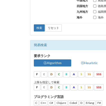
中国地方
鳥取
四国地方
徳島
九州地方
福岡
海外
海外
検索
リセット
簡易検索
要求ランク
ⒶAlgorithm
ⒽHeuristic
F
E
D
C
B
A
S
SS
SSS
上限を指定して検索
F
E
D
C
B
A
S
SS
SSS
プログラミング言語
C
C++
C#
Clojure
Cobol
D
Erlang
F#