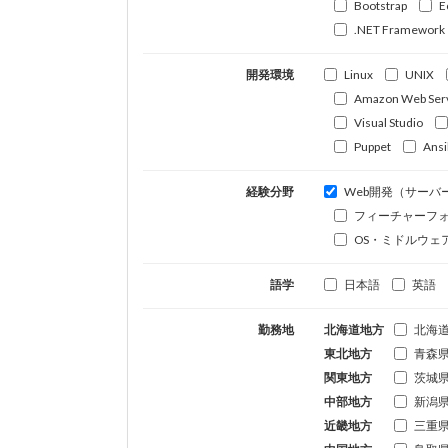
Bootstrap
E
.NET Framework
開発環境
Linux
UNIX
Amazon Web Ser
Visual Studio
Puppet
Ansi
経験分野
Web開発（サーバ
フィーチャーフ
OS・ミドルウェ
語学
日本語
英語
勤務地
北海道地方
北海
東北地方
青森
関東地方
茨城
中部地方
新潟
近畿地方
三重