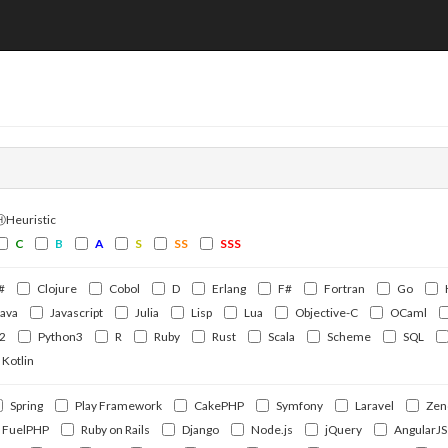
ⒽHeuristic
C
B
A
S
SS
SSS
#
Clojure
Cobol
D
Erlang
F#
Fortran
Go
Java
Javascript
Julia
Lisp
Lua
Objective-C
OCaml
2
Python3
R
Ruby
Rust
Scala
Scheme
SQL
Kotlin
Spring
Play Framework
CakePHP
Symfony
Laravel
Zen
FuelPHP
Ruby on Rails
Django
Node.js
jQuery
AngularJS