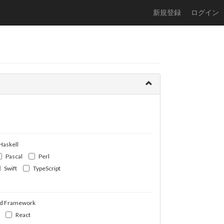
新規登録
ログイン
Haskell
Pascal
Perl
Swift
TypeScript
d Framework
React