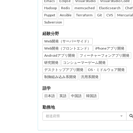
Emacs
Eclipse
Visual Studio
Visual Studio Code
Hadoop
Redis
memcached
Elasticsearch
Chef
Puppet
Ansible
Terraform
Git
CVS
Mercurial
Subversion
経験分野
Web開発（サーバーサイド）
Web開発（フロントエンド）
iPhoneアプリ開発
Androidアプリ開発
フィーチャーフォンアプリ開発
研究開発
コンシューマーゲーム開発
デスクトップアプリ開発
OS・ミドルウェア開発
制御組み込み系開発
汎用系開発
語学
日本語
英語
中国語
韓国語
勤務地
都道府県