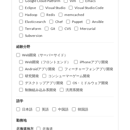
Google Cloud Platform
Vim
Emacs
Eclipse
Visual Studio
Visual Studio Code
Hadoop
Redis
memcached
Elasticsearch
Chef
Puppet
Ansible
Terraform
Git
CVS
Mercurial
Subversion
経験分野
Web開発（サーバーサイド）
Web開発（フロントエンド）
iPhoneアプリ開発
Androidアプリ開発
フィーチャーフォンアプリ開発
研究開発
コンシューマーゲーム開発
デスクトップアプリ開発
OS・ミドルウェア開発
制御組み込み系開発
汎用系開発
語学
日本語
英語
中国語
韓国語
勤務地
北海道地方
北海道