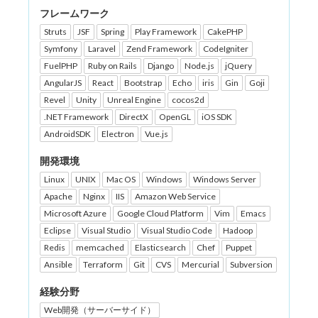
フレームワーク
Struts
JSF
Spring
Play Framework
CakePHP
Symfony
Laravel
Zend Framework
CodeIgniter
FuelPHP
Ruby on Rails
Django
Node.js
jQuery
AngularJS
React
Bootstrap
Echo
iris
Gin
Goji
Revel
Unity
Unreal Engine
cocos2d
.NET Framework
DirectX
OpenGL
iOS SDK
AndroidSDK
Electron
Vue.js
開発環境
Linux
UNIX
Mac OS
Windows
Windows Server
Apache
Nginx
IIS
Amazon Web Service
Microsoft Azure
Google Cloud Platform
Vim
Emacs
Eclipse
Visual Studio
Visual Studio Code
Hadoop
Redis
memcached
Elasticsearch
Chef
Puppet
Ansible
Terraform
Git
CVS
Mercurial
Subversion
経験分野
Web開発（サーバーサイド）