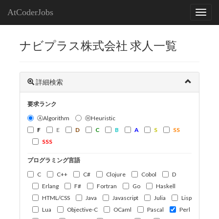
AtCoderJobs
ナビプラス株式会社 求人一覧
詳細検索
要求ランク
ⒶAlgorithm
ⒽHeuristic
F
E
D
C
B
A
S
SS
SSS
プログラミング言語
C
C++
C#
Clojure
Cobol
D
Erlang
F#
Fortran
Go
Haskell
HTML/CSS
Java
Javascript
Julia
Lisp
Lua
Objective-C
OCaml
Pascal
Perl