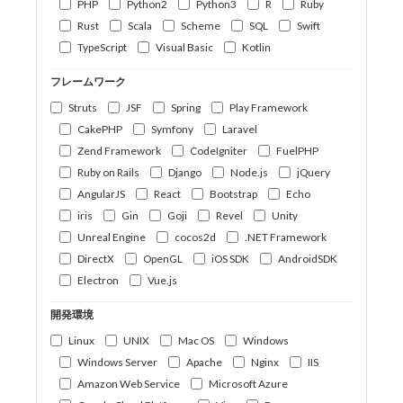
PHP
Python2
Python3
R
Ruby
Rust
Scala
Scheme
SQL
Swift
TypeScript
Visual Basic
Kotlin
フレームワーク
Struts
JSF
Spring
Play Framework
CakePHP
Symfony
Laravel
Zend Framework
CodeIgniter
FuelPHP
Ruby on Rails
Django
Node.js
jQuery
AngularJS
React
Bootstrap
Echo
iris
Gin
Goji
Revel
Unity
Unreal Engine
cocos2d
.NET Framework
DirectX
OpenGL
iOS SDK
AndroidSDK
Electron
Vue.js
開発環境
Linux
UNIX
Mac OS
Windows
Windows Server
Apache
Nginx
IIS
Amazon Web Service
Microsoft Azure