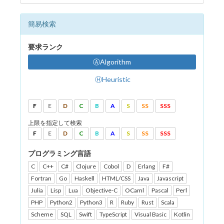
簡易検索
要求ランク
ⒶAlgorithm
ⒽHeuristic
F
E
D
C
B
A
S
SS
SSS
上限を指定して検索
F
E
D
C
B
A
S
SS
SSS
プログラミング言語
C
C++
C#
Clojure
Cobol
D
Erlang
F#
Fortran
Go
Haskell
HTML/CSS
Java
Javascript
Julia
Lisp
Lua
Objective-C
OCaml
Pascal
Perl
PHP
Python2
Python3
R
Ruby
Rust
Scala
Scheme
SQL
Swift
TypeScript
Visual Basic
Kotlin