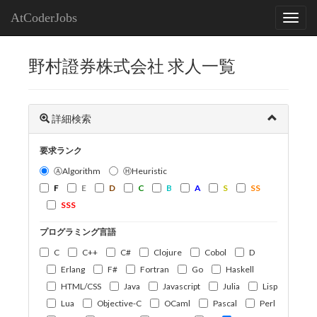
AtCoderJobs
野村證券株式会社 求人一覧
詳細検索
要求ランク
ⒶAlgorithm
ⒽHeuristic
F
E
D
C
B
A
S
SS
SSS
プログラミング言語
C
C++
C#
Clojure
Cobol
D
Erlang
F#
Fortran
Go
Haskell
HTML/CSS
Java
Javascript
Julia
Lisp
Lua
Objective-C
OCaml
Pascal
Perl