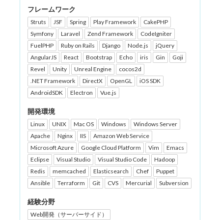
フレームワーク
Struts
JSF
Spring
Play Framework
CakePHP
Symfony
Laravel
Zend Framework
CodeIgniter
FuelPHP
Ruby on Rails
Django
Node.js
jQuery
AngularJS
React
Bootstrap
Echo
iris
Gin
Goji
Revel
Unity
Unreal Engine
cocos2d
.NET Framework
DirectX
OpenGL
iOS SDK
AndroidSDK
Electron
Vue.js
開発環境
Linux
UNIX
Mac OS
Windows
Windows Server
Apache
Nginx
IIS
Amazon Web Service
Microsoft Azure
Google Cloud Platform
Vim
Emacs
Eclipse
Visual Studio
Visual Studio Code
Hadoop
Redis
memcached
Elasticsearch
Chef
Puppet
Ansible
Terraform
Git
CVS
Mercurial
Subversion
経験分野
Web開発（サーバーサイド）