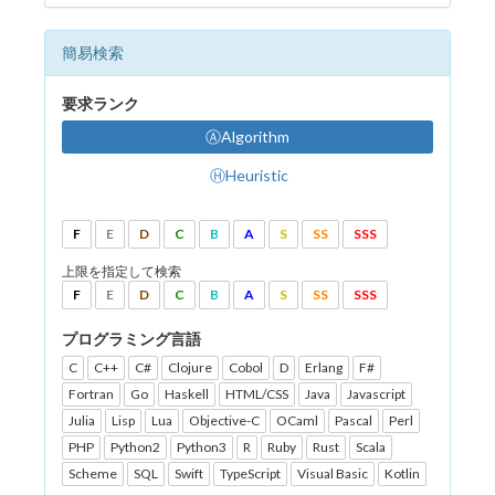
簡易検索
要求ランク
ⒶAlgorithm
ⒽHeuristic
F
E
D
C
B
A
S
SS
SSS
上限を指定して検索
F
E
D
C
B
A
S
SS
SSS
プログラミング言語
C
C++
C#
Clojure
Cobol
D
Erlang
F#
Fortran
Go
Haskell
HTML/CSS
Java
Javascript
Julia
Lisp
Lua
Objective-C
OCaml
Pascal
Perl
PHP
Python2
Python3
R
Ruby
Rust
Scala
Scheme
SQL
Swift
TypeScript
Visual Basic
Kotlin