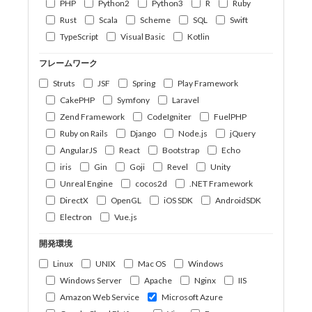
PHP
Python2
Python3
R
Ruby
Rust
Scala
Scheme
SQL
Swift
TypeScript
Visual Basic
Kotlin
フレームワーク
Struts
JSF
Spring
Play Framework
CakePHP
Symfony
Laravel
Zend Framework
CodeIgniter
FuelPHP
Ruby on Rails
Django
Node.js
jQuery
AngularJS
React
Bootstrap
Echo
iris
Gin
Goji
Revel
Unity
Unreal Engine
cocos2d
.NET Framework
DirectX
OpenGL
iOS SDK
AndroidSDK
Electron
Vue.js
開発環境
Linux
UNIX
Mac OS
Windows
Windows Server
Apache
Nginx
IIS
Amazon Web Service
Microsoft Azure