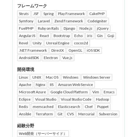
フレームワーク
Struts
JSF
Spring
Play Framework
CakePHP
Symfony
Laravel
Zend Framework
CodeIgniter
FuelPHP
Ruby on Rails
Django
Node.js
jQuery
AngularJS
React
Bootstrap
Echo
iris
Gin
Goji
Revel
Unity
Unreal Engine
cocos2d
.NET Framework
DirectX
OpenGL
iOS SDK
AndroidSDK
Electron
Vue.js
開発環境
Linux
UNIX
Mac OS
Windows
Windows Server
Apache
Nginx
IIS
Amazon Web Service
Microsoft Azure
Google Cloud Platform
Vim
Emacs
Eclipse
Visual Studio
Visual Studio Code
Hadoop
Redis
memcached
Elasticsearch
Chef
Puppet
Ansible
Terraform
Git
CVS
Mercurial
Subversion
経験分野
Web開発（サーバーサイド）