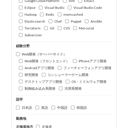
Google Cloud Platform
Vim
Emacs
Eclipse
Visual Studio
Visual Studio Code
Hadoop
Redis
memcached
Elasticsearch
Chef
Puppet
Ansible
Terraform
Git
CVS
Mercurial
Subversion
経験分野
Web開発（サーバーサイド）
Web開発（フロントエンド）
iPhoneアプリ開発
Androidアプリ開発
フィーチャーフォンアプリ開発
研究開発
コンシューマーゲーム開発
デスクトップアプリ開発
OS・ミドルウェア開発
制御組み込み系開発
汎用系開発
語学
日本語
英語
中国語
韓国語
勤務地
北海道地方
北海道