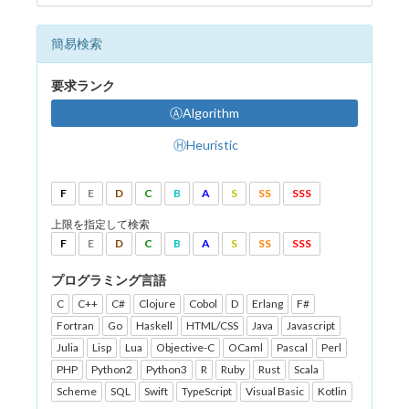
簡易検索
要求ランク
ⒶAlgorithm
ⒽHeuristic
F
E
D
C
B
A
S
SS
SSS
上限を指定して検索
F
E
D
C
B
A
S
SS
SSS
プログラミング言語
C
C++
C#
Clojure
Cobol
D
Erlang
F#
Fortran
Go
Haskell
HTML/CSS
Java
Javascript
Julia
Lisp
Lua
Objective-C
OCaml
Pascal
Perl
PHP
Python2
Python3
R
Ruby
Rust
Scala
Scheme
SQL
Swift
TypeScript
Visual Basic
Kotlin