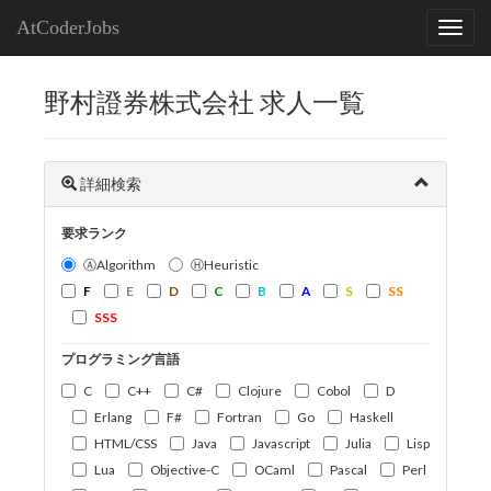
AtCoderJobs
野村證券株式会社 求人一覧
詳細検索
要求ランク
ⒶAlgorithm
ⒽHeuristic
F
E
D
C
B
A
S
SS
SSS
プログラミング言語
C
C++
C#
Clojure
Cobol
D
Erlang
F#
Fortran
Go
Haskell
HTML/CSS
Java
Javascript
Julia
Lisp
Lua
Objective-C
OCaml
Pascal
Perl