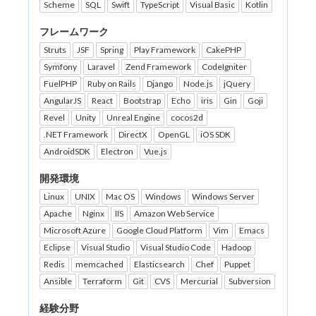
Scheme
SQL
Swift
TypeScript
Visual Basic
Kotlin
フレームワーク
Struts
JSF
Spring
Play Framework
CakePHP
Symfony
Laravel
Zend Framework
CodeIgniter
FuelPHP
Ruby on Rails
Django
Node.js
jQuery
AngularJS
React
Bootstrap
Echo
iris
Gin
Goji
Revel
Unity
Unreal Engine
cocos2d
.NET Framework
DirectX
OpenGL
iOS SDK
AndroidSDK
Electron
Vue.js
開発環境
Linux
UNIX
Mac OS
Windows
Windows Server
Apache
Nginx
IIS
Amazon Web Service
Microsoft Azure
Google Cloud Platform
Vim
Emacs
Eclipse
Visual Studio
Visual Studio Code
Hadoop
Redis
memcached
Elasticsearch
Chef
Puppet
Ansible
Terraform
Git
CVS
Mercurial
Subversion
経験分野