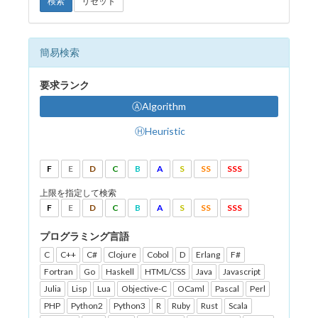
検索
リセット
簡易検索
要求ランク
ⒶAlgorithm
ⒽHeuristic
F
E
D
C
B
A
S
SS
SSS
上限を指定して検索
F
E
D
C
B
A
S
SS
SSS
プログラミング言語
C
C++
C#
Clojure
Cobol
D
Erlang
F#
Fortran
Go
Haskell
HTML/CSS
Java
Javascript
Julia
Lisp
Lua
Objective-C
OCaml
Pascal
Perl
PHP
Python2
Python3
R
Ruby
Rust
Scala