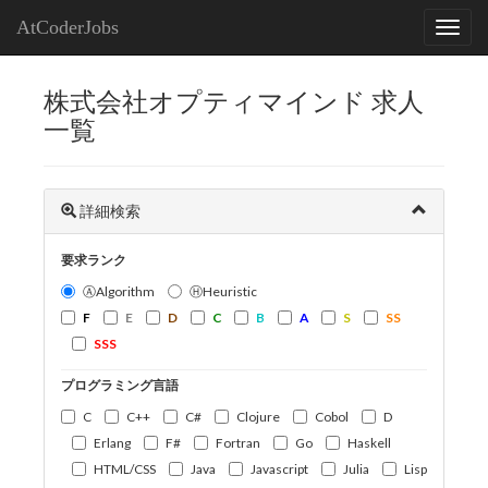
AtCoderJobs
株式会社オプティマインド 求人
一覧
詳細検索
要求ランク
ⒶAlgorithm
ⒽHeuristic
F
E
D
C
B
A
S
SS
SSS
プログラミング言語
C
C++
C#
Clojure
Cobol
D
Erlang
F#
Fortran
Go
Haskell
HTML/CSS
Java
Javascript
Julia
Lisp