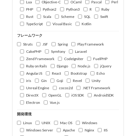
Lua
Objective-C
OCaml
Pascal
Perl
PHP
Python2
Python3
R
Ruby
Rust
Scala
Scheme
SQL
Swift
TypeScript
Visual Basic
Kotlin
フレームワーク
Struts
JSF
Spring
Play Framework
CakePHP
Symfony
Laravel
Zend Framework
CodeIgniter
FuelPHP
Ruby on Rails
Django
Node.js
jQuery
AngularJS
React
Bootstrap
Echo
iris
Gin
Goji
Revel
Unity
Unreal Engine
cocos2d
.NET Framework
DirectX
OpenGL
iOS SDK
AndroidSDK
Electron
Vue.js
開発環境
Linux
UNIX
Mac OS
Windows
Windows Server
Apache
Nginx
IIS