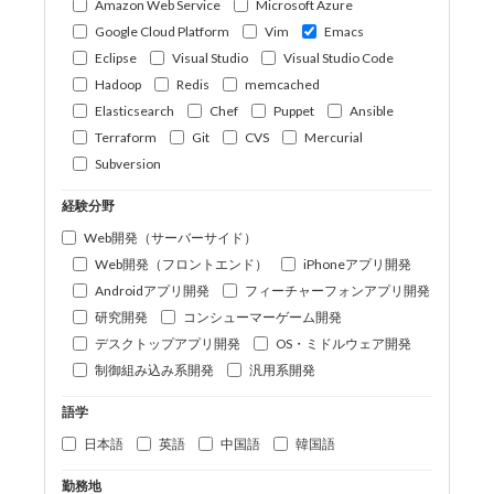
Amazon Web Service
Microsoft Azure
Google Cloud Platform
Vim
Emacs
Eclipse
Visual Studio
Visual Studio Code
Hadoop
Redis
memcached
Elasticsearch
Chef
Puppet
Ansible
Terraform
Git
CVS
Mercurial
Subversion
経験分野
Web開発（サーバーサイド）
Web開発（フロントエンド）
iPhoneアプリ開発
Androidアプリ開発
フィーチャーフォンアプリ開発
研究開発
コンシューマーゲーム開発
デスクトップアプリ開発
OS・ミドルウェア開発
制御組み込み系開発
汎用系開発
語学
日本語
英語
中国語
韓国語
勤務地