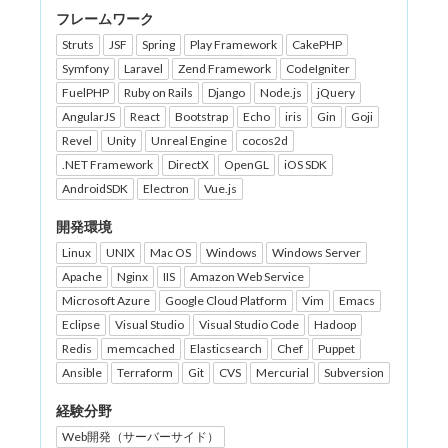
フレームワーク
Struts
JSF
Spring
Play Framework
CakePHP
Symfony
Laravel
Zend Framework
CodeIgniter
FuelPHP
Ruby on Rails
Django
Node.js
jQuery
AngularJS
React
Bootstrap
Echo
iris
Gin
Goji
Revel
Unity
Unreal Engine
cocos2d
.NET Framework
DirectX
OpenGL
iOS SDK
AndroidSDK
Electron
Vue.js
開発環境
Linux
UNIX
Mac OS
Windows
Windows Server
Apache
Nginx
IIS
Amazon Web Service
Microsoft Azure
Google Cloud Platform
Vim
Emacs
Eclipse
Visual Studio
Visual Studio Code
Hadoop
Redis
memcached
Elasticsearch
Chef
Puppet
Ansible
Terraform
Git
CVS
Mercurial
Subversion
経験分野
Web開発（サーバーサイド）