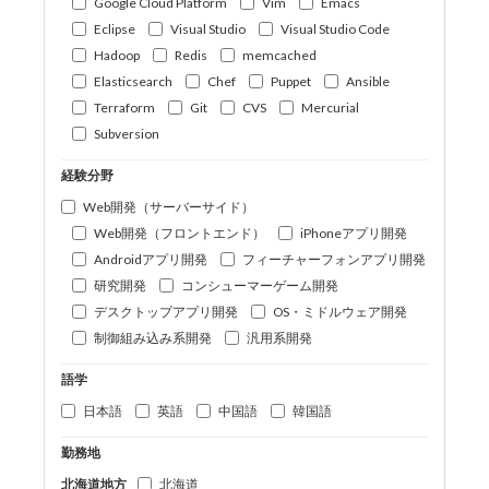
Google Cloud Platform
Vim
Emacs
Eclipse
Visual Studio
Visual Studio Code
Hadoop
Redis
memcached
Elasticsearch
Chef
Puppet
Ansible
Terraform
Git
CVS
Mercurial
Subversion
経験分野
Web開発（サーバーサイド）
Web開発（フロントエンド）
iPhoneアプリ開発
Androidアプリ開発
フィーチャーフォンアプリ開発
研究開発
コンシューマーゲーム開発
デスクトップアプリ開発
OS・ミドルウェア開発
制御組み込み系開発
汎用系開発
語学
日本語
英語
中国語
韓国語
勤務地
北海道地方
北海道