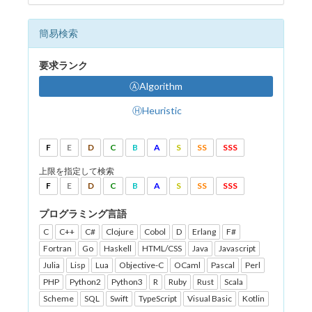
簡易検索
要求ランク
ⒶAlgorithm
ⒽHeuristic
F
E
D
C
B
A
S
SS
SSS
上限を指定して検索
F
E
D
C
B
A
S
SS
SSS
プログラミング言語
C
C++
C#
Clojure
Cobol
D
Erlang
F#
Fortran
Go
Haskell
HTML/CSS
Java
Javascript
Julia
Lisp
Lua
Objective-C
OCaml
Pascal
Perl
PHP
Python2
Python3
R
Ruby
Rust
Scala
Scheme
SQL
Swift
TypeScript
Visual Basic
Kotlin