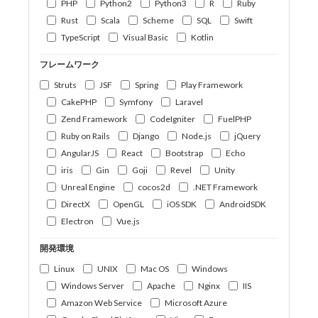
PHP
Python2
Python3
R
Ruby
Rust
Scala
Scheme
SQL
Swift
TypeScript
Visual Basic
Kotlin
フレームワーク
Struts
JSF
Spring
Play Framework
CakePHP
Symfony
Laravel
Zend Framework
CodeIgniter
FuelPHP
Ruby on Rails
Django
Node.js
jQuery
AngularJS
React
Bootstrap
Echo
iris
Gin
Goji
Revel
Unity
Unreal Engine
cocos2d
.NET Framework
DirectX
OpenGL
iOS SDK
AndroidSDK
Electron
Vue.js
開発環境
Linux
UNIX
Mac OS
Windows
Windows Server
Apache
Nginx
IIS
Amazon Web Service
Microsoft Azure