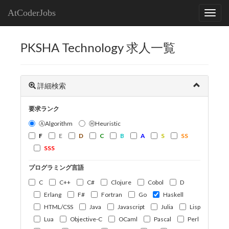
AtCoderJobs
PKSHA Technology 求人一覧
詳細検索
要求ランク
ⒶAlgorithm
ⒽHeuristic
F
E
D
C
B
A
S
SS
SSS
プログラミング言語
C
C++
C#
Clojure
Cobol
D
Erlang
F#
Fortran
Go
Haskell
HTML/CSS
Java
Javascript
Julia
Lisp
Lua
Objective-C
OCaml
Pascal
Perl