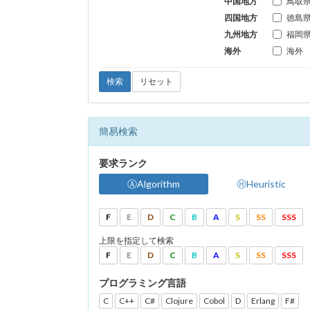
中国地方
鳥取
四国地方
徳島
九州地方
福岡
海外
海外
検索
リセット
簡易検索
要求ランク
ⒶAlgorithm
ⒽHeuristic
F
E
D
C
B
A
S
SS
SSS
上限を指定して検索
F
E
D
C
B
A
S
SS
SSS
プログラミング言語
C
C++
C#
Clojure
Cobol
D
Erlang
F#