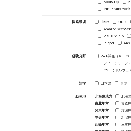
Bootstrap
E
.NET Framework
開発環境
Linux
UNIX
Amazon Web Ser
Visual Studio
Puppet
Ansi
経験分野
Web開発（サーバ
フィーチャーフ
OS・ミドルウェ
語学
日本語
英語
勤務地
北海道地方
北海
東北地方
青森
関東地方
茨城
中部地方
新潟
近畿地方
三重