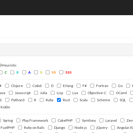
ⒽHeuristic
C
B
A
S
SS
SSS
#
Clojure
Cobol
D
Erlang
F#
Fortran
Go
Java
Javascript
Julia
Lisp
Lua
Objective-C
OCaml
2
Python3
R
Ruby
Rust
Scala
Scheme
SQL
Kotlin
Spring
Play Framework
CakePHP
Symfony
Laravel
Zen
FuelPHP
Ruby on Rails
Django
Node.js
jQuery
AngularJS