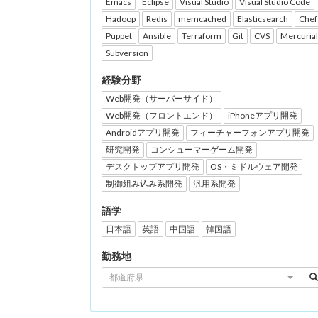
Emacs
Eclipse
Visual Studio
Visual Studio Code
Hadoop
Redis
memcached
Elasticsearch
Chef
Puppet
Ansible
Terraform
Git
CVS
Mercurial
Subversion
経験分野
Web開発（サーバーサイド）
Web開発（フロントエンド）
iPhoneアプリ開発
Androidアプリ開発
フィーチャーフォンアプリ開発
研究開発
コンシューマーゲーム開発
デスクトップアプリ開発
OS・ミドルウェア開発
制御組み込み系開発
汎用系開発
語学
日本語
英語
中国語
韓国語
勤務地
都道府県