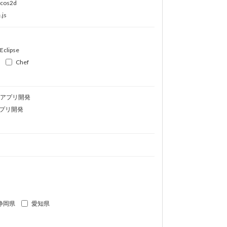
ocos2d
.js
Eclipse
Chef
idアプリ開発
プリ開発
静岡県
愛知県