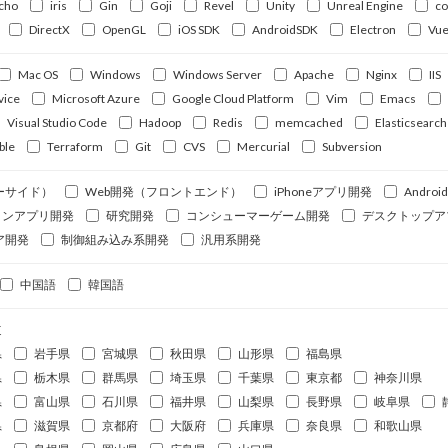
cho
iris
Gin
Goji
Revel
Unity
Unreal Engine
c
DirectX
OpenGL
iOS SDK
AndroidSDK
Electron
Vue
Mac OS
Windows
Windows Server
Apache
Nginx
IIS
vice
Microsoft Azure
Google Cloud Platform
Vim
Emacs
Visual Studio Code
Hadoop
Redis
memcached
Elasticsearch
ble
Terraform
Git
CVS
Mercurial
Subversion
ーサイド）
Web開発（フロントエンド）
iPhoneアプリ開発
Andro
ォンアプリ開発
研究開発
コンシューマーゲーム開発
デスクトップア
ア開発
制御組み込み系開発
汎用系開発
中国語
韓国語
道
県
岩手県
宮城県
秋田県
山形県
福島県
県
栃木県
群馬県
埼玉県
千葉県
東京都
神奈川県
県
富山県
石川県
福井県
山梨県
長野県
岐阜県
県
滋賀県
京都府
大阪府
兵庫県
奈良県
和歌山県