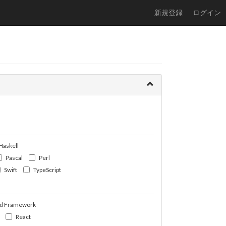
新規登録
ログイン
Haskell
Pascal
Perl
Swift
TypeScript
d Framework
React