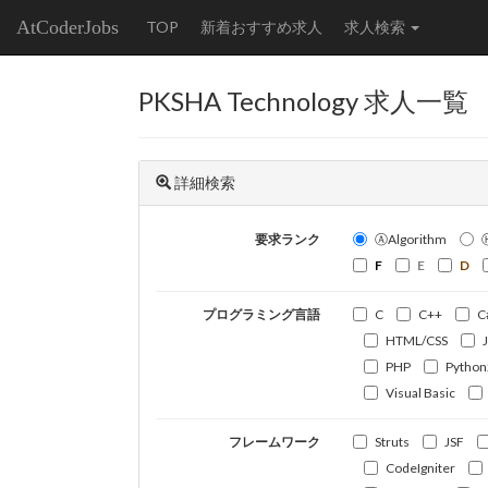
AtCoderJobs
TOP
新着おすすめ求人
求人検索
PKSHA Technology 求人一覧
詳細検索
要求ランク
ⒶAlgorithm
F
E
D
プログラミング言語
C
C++
C
HTML/CSS
PHP
Python
Visual Basic
フレームワーク
Struts
JSF
CodeIgniter