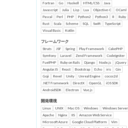
Fortran
Go
Haskell
HTML/CSS
Java
Javascript
Julia
Lisp
Lua
Objective-C
OCaml
Pascal
Perl
PHP
Python2
Python3
R
Ruby
Rust
Scala
Scheme
SQL
Swift
TypeScript
Visual Basic
Kotlin
フレームワーク
Struts
JSF
Spring
Play Framework
CakePHP
Symfony
Laravel
Zend Framework
CodeIgniter
FuelPHP
Ruby on Rails
Django
Node.js
jQuery
AngularJS
React
Bootstrap
Echo
iris
Gin
Goji
Revel
Unity
Unreal Engine
cocos2d
.NET Framework
DirectX
OpenGL
iOS SDK
AndroidSDK
Electron
Vue.js
開発環境
Linux
UNIX
Mac OS
Windows
Windows Server
Apache
Nginx
IIS
Amazon Web Service
Microsoft Azure
Google Cloud Platform
Vim