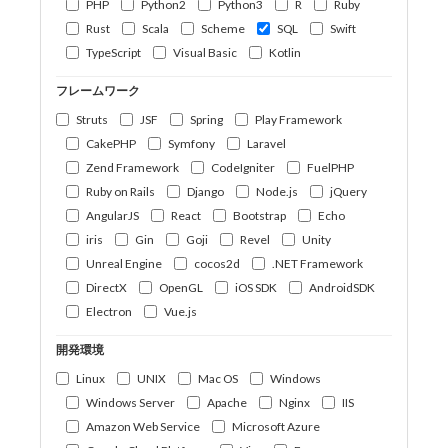
PHP
Python2
Python3
R
Ruby
Rust
Scala
Scheme
SQL
Swift
TypeScript
Visual Basic
Kotlin
フレームワーク
Struts
JSF
Spring
Play Framework
CakePHP
Symfony
Laravel
Zend Framework
CodeIgniter
FuelPHP
Ruby on Rails
Django
Node.js
jQuery
AngularJS
React
Bootstrap
Echo
iris
Gin
Goji
Revel
Unity
Unreal Engine
cocos2d
.NET Framework
DirectX
OpenGL
iOS SDK
AndroidSDK
Electron
Vue.js
開発環境
Linux
UNIX
Mac OS
Windows
Windows Server
Apache
Nginx
IIS
Amazon Web Service
Microsoft Azure