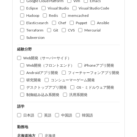
Google Cloud Platform
Vim
Emacs
Eclipse
Visual Studio
Visual Studio Code
Hadoop
Redis
memcached
Elasticsearch
Chef
Puppet
Ansible
Terraform
Git
CVS
Mercurial
Subversion
経験分野
Web開発（サーバーサイド）
Web開発（フロントエンド）
iPhoneアプリ開発
Androidアプリ開発
フィーチャーフォンアプリ開発
研究開発
コンシューマーゲーム開発
デスクトップアプリ開発
OS・ミドルウェア開発
制御組み込み系開発
汎用系開発
語学
日本語
英語
中国語
韓国語
勤務地
北海道地方
北海道