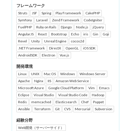
フレームワーク
Struts
JSF
Spring
Play Framework
CakePHP
Symfony
Laravel
Zend Framework
CodeIgniter
FuelPHP
Ruby on Rails
Django
Node.js
jQuery
AngularJS
React
Bootstrap
Echo
iris
Gin
Goji
Revel
Unity
Unreal Engine
cocos2d
.NET Framework
DirectX
OpenGL
iOS SDK
AndroidSDK
Electron
Vue.js
開発環境
Linux
UNIX
Mac OS
Windows
Windows Server
Apache
Nginx
IIS
Amazon Web Service
Microsoft Azure
Google Cloud Platform
Vim
Emacs
Eclipse
Visual Studio
Visual Studio Code
Hadoop
Redis
memcached
Elasticsearch
Chef
Puppet
Ansible
Terraform
Git
CVS
Mercurial
Subversion
経験分野
Web開発（サーバーサイド）