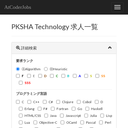
AtCoderJobs
PKSHA Technology 求人一覧
詳細検索
要求ランク
ⒶAlgorithm
ⒽHeuristic
F
E
D
C
B
A
S
SS
SSS
プログラミング言語
C
C++
C#
Clojure
Cobol
D
Erlang
F#
Fortran
Go
Haskell
HTML/CSS
Java
Javascript
Julia
Lisp
Lua
Objective-C
OCaml
Pascal
Perl