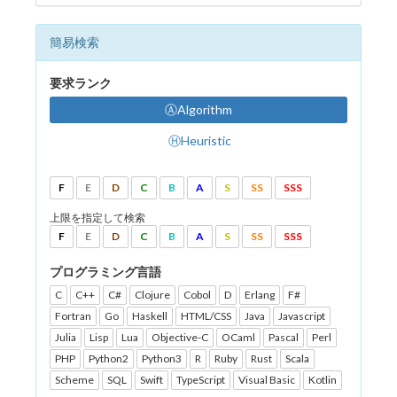
簡易検索
要求ランク
ⒶAlgorithm
ⒽHeuristic
F
E
D
C
B
A
S
SS
SSS
上限を指定して検索
F
E
D
C
B
A
S
SS
SSS
プログラミング言語
C
C++
C#
Clojure
Cobol
D
Erlang
F#
Fortran
Go
Haskell
HTML/CSS
Java
Javascript
Julia
Lisp
Lua
Objective-C
OCaml
Pascal
Perl
PHP
Python2
Python3
R
Ruby
Rust
Scala
Scheme
SQL
Swift
TypeScript
Visual Basic
Kotlin