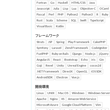
Fortran
Go
Haskell
HTML/CSS
Java
Javascript
Julia
Lisp
Lua
Objective-C
OCaml
Pascal
Perl
PHP
Python2
Python3
R
Ruby
Rust
Scala
Scheme
SQL
Swift
TypeScript
Visual Basic
Kotlin
フレームワーク
Struts
JSF
Spring
Play Framework
CakePHP
Symfony
Laravel
Zend Framework
CodeIgniter
FuelPHP
Ruby on Rails
Django
Node.js
jQuery
AngularJS
React
Bootstrap
Echo
iris
Gin
Goji
Revel
Unity
Unreal Engine
cocos2d
.NET Framework
DirectX
OpenGL
iOS SDK
AndroidSDK
Electron
Vue.js
開発環境
Linux
UNIX
Mac OS
Windows
Windows Server
Apache
Nginx
IIS
Amazon Web Service
Microsoft Azure
Google Cloud Platform
Vim