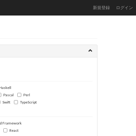
新規登録
ログイン
Haskell
Pascal
Perl
Swift
TypeScript
d Framework
React