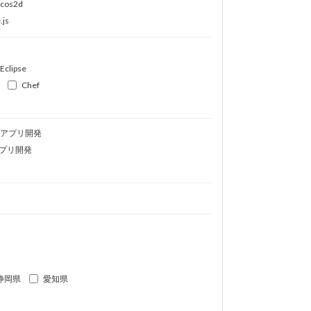
ocos2d
.js
Eclipse
Chef
idアプリ開発
プリ開発
静岡県
愛知県