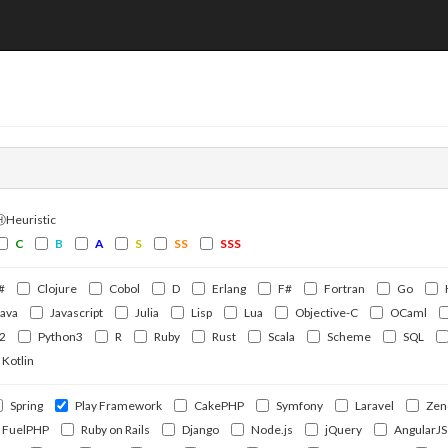
ⒽHeuristic
C
B
A
S
SS
SSS
#
Clojure
Cobol
D
Erlang
F#
Fortran
Go
Java
Javascript
Julia
Lisp
Lua
Objective-C
OCaml
2
Python3
R
Ruby
Rust
Scala
Scheme
SQL
Kotlin
Spring
Play Framework
CakePHP
Symfony
Laravel
Zen
FuelPHP
Ruby on Rails
Django
Node.js
jQuery
AngularJS