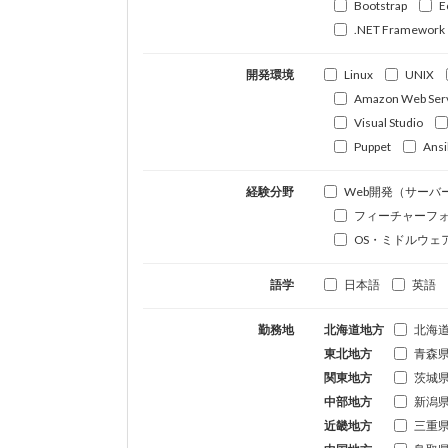
Bootstrap
E
.NET Framework
開発環境
Linux
UNIX
Amazon Web Ser
Visual Studio
Puppet
Ansi
経験分野
Web開発（サーバ
フィーチャーフ
OS・ミドルウェ
語学
日本語
英語
勤務地
北海道地方
北海
東北地方
青森
関東地方
茨城
中部地方
新潟
近畿地方
三重