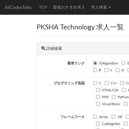
AtCoderJobs
TOP
新着おすすめ求人
求人検索
PKSHA Technology 求人一覧
詳細検索
要求ランク
ⒶAlgorithm
F
E
D
プログラミング言語
C
C++
C
HTML/CSS
PHP
Python
Visual Basic
フレームワーク
Struts
JSF
CodeIgniter