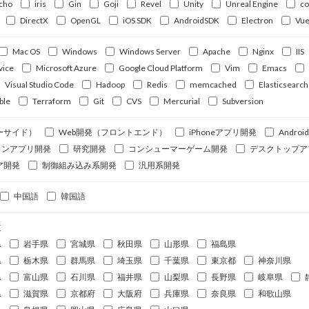
cho
iris
Gin
Goji
Revel
Unity
Unreal Engine
c
DirectX
OpenGL
iOS SDK
AndroidSDK
Electron
Vue
Mac OS
Windows
Windows Server
Apache
Nginx
IIS
vice
Microsoft Azure
Google Cloud Platform
Vim
Emacs
Visual Studio Code
Hadoop
Redis
memcached
Elasticsearch
ble
Terraform
Git
CVS
Mercurial
Subversion
ーサイド）
Web開発（フロントエンド）
iPhoneアプリ開発
Andro
ォンアプリ開発
研究開発
コンシューマーゲーム開発
デスクトップア
ア開発
制御組み込み系開発
汎用系開発
中国語
韓国語
道
県
岩手県
宮城県
秋田県
山形県
福島県
県
栃木県
群馬県
埼玉県
千葉県
東京都
神奈川県
県
富山県
石川県
福井県
山梨県
長野県
岐阜県
県
滋賀県
京都府
大阪府
兵庫県
奈良県
和歌山県