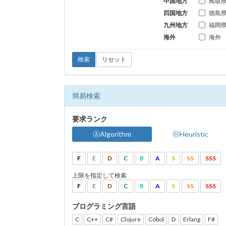
中国地方
鳥取
四国地方
徳島
九州地方
福岡
海外
海外
検索
リセット
簡易検索
要求ランク
ⒶAlgorithm
ⒽHeuristic
F
E
D
C
B
A
S
SS
SSS
上限を指定して検索
F
E
D
C
B
A
S
SS
SSS
プログラミング言語
C
C++
C#
Clojure
Cobol
D
Erlang
F#