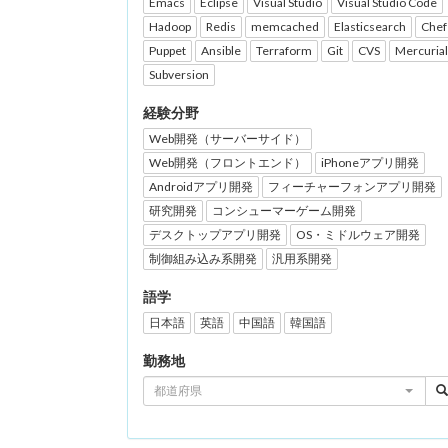
Emacs
Eclipse
Visual Studio
Visual Studio Code
Hadoop
Redis
memcached
Elasticsearch
Chef
Puppet
Ansible
Terraform
Git
CVS
Mercurial
Subversion
経験分野
Web開発（サーバーサイド）
Web開発（フロントエンド）
iPhoneアプリ開発
Androidアプリ開発
フィーチャーフォンアプリ開発
研究開発
コンシューマーゲーム開発
デスクトップアプリ開発
OS・ミドルウェア開発
制御組み込み系開発
汎用系開発
語学
日本語
英語
中国語
韓国語
勤務地
都道府県