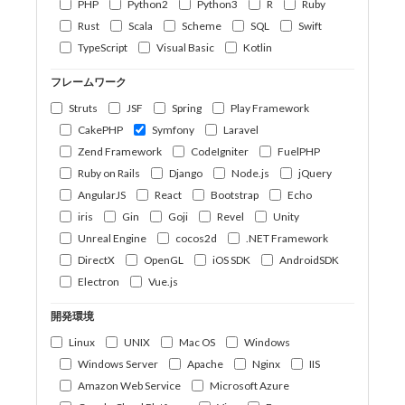
PHP
Python2
Python3
R
Ruby
Rust
Scala
Scheme
SQL
Swift
TypeScript
Visual Basic
Kotlin
フレームワーク
Struts
JSF
Spring
Play Framework
CakePHP
Symfony
Laravel
Zend Framework
CodeIgniter
FuelPHP
Ruby on Rails
Django
Node.js
jQuery
AngularJS
React
Bootstrap
Echo
iris
Gin
Goji
Revel
Unity
Unreal Engine
cocos2d
.NET Framework
DirectX
OpenGL
iOS SDK
AndroidSDK
Electron
Vue.js
開発環境
Linux
UNIX
Mac OS
Windows
Windows Server
Apache
Nginx
IIS
Amazon Web Service
Microsoft Azure