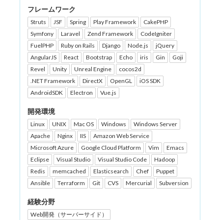
フレームワーク
Struts
JSF
Spring
Play Framework
CakePHP
Symfony
Laravel
Zend Framework
CodeIgniter
FuelPHP
Ruby on Rails
Django
Node.js
jQuery
AngularJS
React
Bootstrap
Echo
iris
Gin
Goji
Revel
Unity
Unreal Engine
cocos2d
.NET Framework
DirectX
OpenGL
iOS SDK
AndroidSDK
Electron
Vue.js
開発環境
Linux
UNIX
Mac OS
Windows
Windows Server
Apache
Nginx
IIS
Amazon Web Service
Microsoft Azure
Google Cloud Platform
Vim
Emacs
Eclipse
Visual Studio
Visual Studio Code
Hadoop
Redis
memcached
Elasticsearch
Chef
Puppet
Ansible
Terraform
Git
CVS
Mercurial
Subversion
経験分野
Web開発（サーバーサイド）