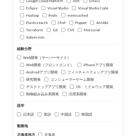
Google Cloud Platform
Vim
Emacs
Eclipse
Visual Studio
Visual Studio Code
Hadoop
Redis
memcached
Elasticsearch
Chef
Puppet
Ansible
Terraform
Git
CVS
Mercurial
Subversion
経験分野
Web開発（サーバーサイド）
Web開発（フロントエンド）
iPhoneアプリ開発
Androidアプリ開発
フィーチャーフォンアプリ開発
研究開発
コンシューマーゲーム開発
デスクトップアプリ開発
OS・ミドルウェア開発
制御組み込み系開発
汎用系開発
語学
日本語
英語
中国語
韓国語
勤務地
北海道地方
北海道