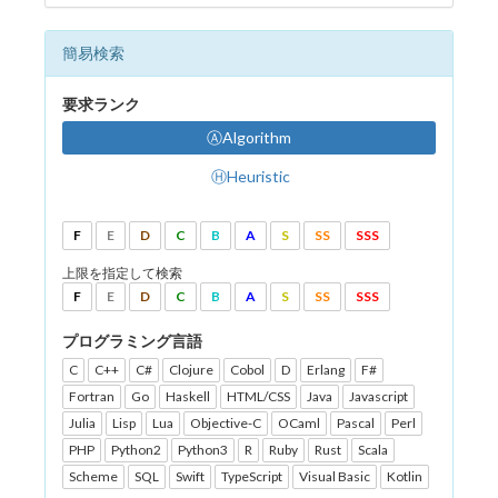
簡易検索
要求ランク
ⒶAlgorithm
ⒽHeuristic
F
E
D
C
B
A
S
SS
SSS
上限を指定して検索
F
E
D
C
B
A
S
SS
SSS
プログラミング言語
C
C++
C#
Clojure
Cobol
D
Erlang
F#
Fortran
Go
Haskell
HTML/CSS
Java
Javascript
Julia
Lisp
Lua
Objective-C
OCaml
Pascal
Perl
PHP
Python2
Python3
R
Ruby
Rust
Scala
Scheme
SQL
Swift
TypeScript
Visual Basic
Kotlin