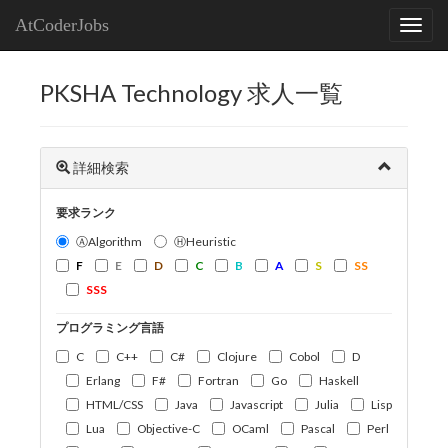
AtCoderJobs
PKSHA Technology 求人一覧
詳細検索
要求ランク
ⒶAlgorithm
ⒽHeuristic
F
E
D
C
B
A
S
SS
SSS
プログラミング言語
C
C++
C#
Clojure
Cobol
D
Erlang
F#
Fortran
Go
Haskell
HTML/CSS
Java
Javascript
Julia
Lisp
Lua
Objective-C
OCaml
Pascal
Perl