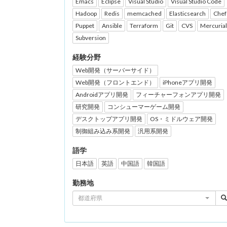
Emacs
Eclipse
Visual Studio
Visual Studio Code
Hadoop
Redis
memcached
Elasticsearch
Chef
Puppet
Ansible
Terraform
Git
CVS
Mercurial
Subversion
経験分野
Web開発（サーバーサイド）
Web開発（フロントエンド）
iPhoneアプリ開発
Androidアプリ開発
フィーチャーフォンアプリ開発
研究開発
コンシューマーゲーム開発
デスクトップアプリ開発
OS・ミドルウェア開発
制御組み込み系開発
汎用系開発
語学
日本語
英語
中国語
韓国語
勤務地
都道府県