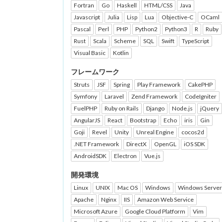
Fortran
Go
Haskell
HTML/CSS
Java
Javascript
Julia
Lisp
Lua
Objective-C
OCaml
Pascal
Perl
PHP
Python2
Python3
R
Ruby
Rust
Scala
Scheme
SQL
Swift
TypeScript
Visual Basic
Kotlin
フレームワーク
Struts
JSF
Spring
Play Framework
CakePHP
Symfony
Laravel
Zend Framework
CodeIgniter
FuelPHP
Ruby on Rails
Django
Node.js
jQuery
AngularJS
React
Bootstrap
Echo
iris
Gin
Goji
Revel
Unity
Unreal Engine
cocos2d
.NET Framework
DirectX
OpenGL
iOS SDK
AndroidSDK
Electron
Vue.js
開発環境
Linux
UNIX
Mac OS
Windows
Windows Server
Apache
Nginx
IIS
Amazon Web Service
Microsoft Azure
Google Cloud Platform
Vim