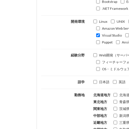
Bootstrap
E
.NET Framework
開発環境
Linux
UNIX
Amazon Web Ser
Visual Studio
Puppet
Ansi
経験分野
Web開発（サーバ
フィーチャーフ
OS・ミドルウェ
語学
日本語
英語
勤務地
北海道地方
北海
東北地方
青森
関東地方
茨城
中部地方
新潟
近畿地方
三重