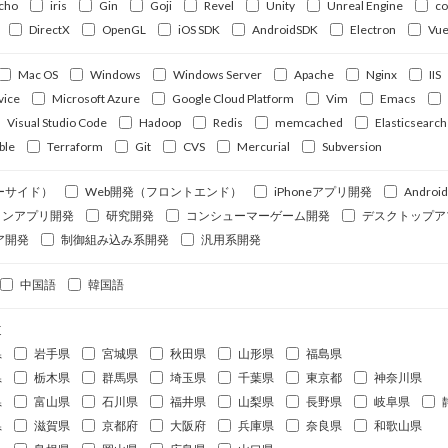
cho
iris
Gin
Goji
Revel
Unity
Unreal Engine
c
DirectX
OpenGL
iOS SDK
AndroidSDK
Electron
Vue
Mac OS
Windows
Windows Server
Apache
Nginx
IIS
vice
Microsoft Azure
Google Cloud Platform
Vim
Emacs
Visual Studio Code
Hadoop
Redis
memcached
Elasticsearch
ble
Terraform
Git
CVS
Mercurial
Subversion
ーサイド）
Web開発（フロントエンド）
iPhoneアプリ開発
Andro
ォンアプリ開発
研究開発
コンシューマーゲーム開発
デスクトップア
ア開発
制御組み込み系開発
汎用系開発
中国語
韓国語
道
県
岩手県
宮城県
秋田県
山形県
福島県
県
栃木県
群馬県
埼玉県
千葉県
東京都
神奈川県
県
富山県
石川県
福井県
山梨県
長野県
岐阜県
県
滋賀県
京都府
大阪府
兵庫県
奈良県
和歌山県