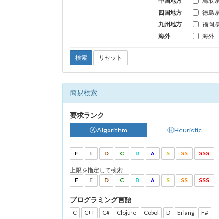
中国地方
鳥取
四国地方
徳島
九州地方
福岡
海外
海外
検索
リセット
簡易検索
要求ランク
ⒶAlgorithm
ⒽHeuristic
F
E
D
C
B
A
S
SS
SSS
上限を指定して検索
F
E
D
C
B
A
S
SS
SSS
プログラミング言語
C
C++
C#
Clojure
Cobol
D
Erlang
F#