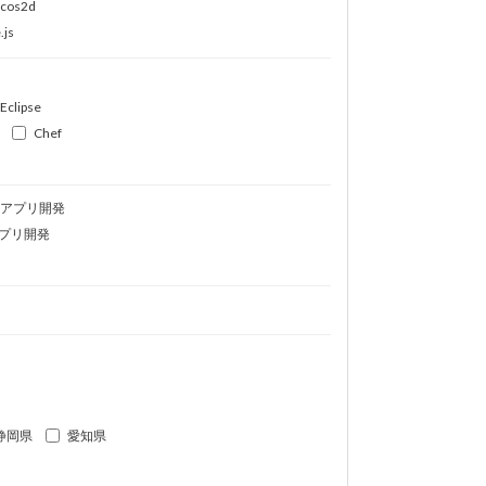
ocos2d
.js
Eclipse
Chef
idアプリ開発
プリ開発
静岡県
愛知県