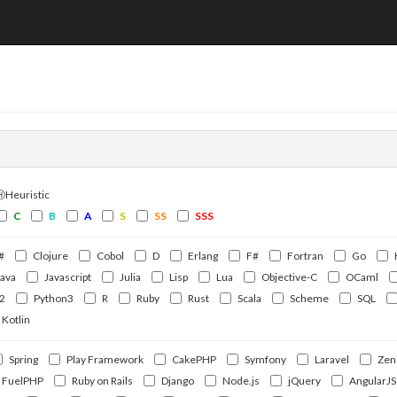
ⒽHeuristic
C
B
A
S
SS
SSS
#
Clojure
Cobol
D
Erlang
F#
Fortran
Go
Java
Javascript
Julia
Lisp
Lua
Objective-C
OCaml
2
Python3
R
Ruby
Rust
Scala
Scheme
SQL
Kotlin
Spring
Play Framework
CakePHP
Symfony
Laravel
Zen
FuelPHP
Ruby on Rails
Django
Node.js
jQuery
AngularJS