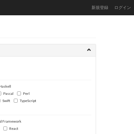
新規登録
ログイン
Haskell
Pascal
Perl
Swift
TypeScript
d Framework
React