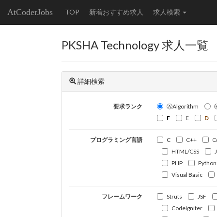
AtCoderJobs
TOP
新着おすすめ求人
求人検索
PKSHA Technology 求人一覧
詳細検索
要求ランク
ⒶAlgorithm
F
E
D
プログラミング言語
C
C++
C
HTML/CSS
PHP
Python
Visual Basic
フレームワーク
Struts
JSF
CodeIgniter