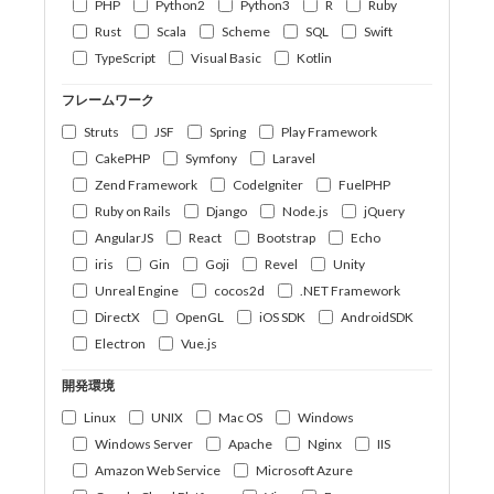
PHP
Python2
Python3
R
Ruby
Rust
Scala
Scheme
SQL
Swift
TypeScript
Visual Basic
Kotlin
フレームワーク
Struts
JSF
Spring
Play Framework
CakePHP
Symfony
Laravel
Zend Framework
CodeIgniter
FuelPHP
Ruby on Rails
Django
Node.js
jQuery
AngularJS
React
Bootstrap
Echo
iris
Gin
Goji
Revel
Unity
Unreal Engine
cocos2d
.NET Framework
DirectX
OpenGL
iOS SDK
AndroidSDK
Electron
Vue.js
開発環境
Linux
UNIX
Mac OS
Windows
Windows Server
Apache
Nginx
IIS
Amazon Web Service
Microsoft Azure