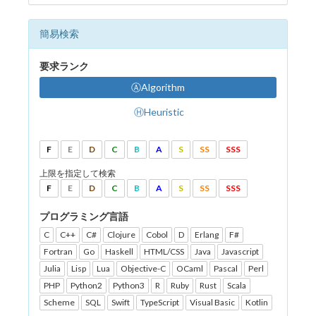
簡易検索
要求ランク
ⒶAlgorithm
ⒽHeuristic
F
E
D
C
B
A
S
SS
SSS
上限を指定して検索
F
E
D
C
B
A
S
SS
SSS
プログラミング言語
C
C++
C#
Clojure
Cobol
D
Erlang
F#
Fortran
Go
Haskell
HTML/CSS
Java
Javascript
Julia
Lisp
Lua
Objective-C
OCaml
Pascal
Perl
PHP
Python2
Python3
R
Ruby
Rust
Scala
Scheme
SQL
Swift
TypeScript
Visual Basic
Kotlin