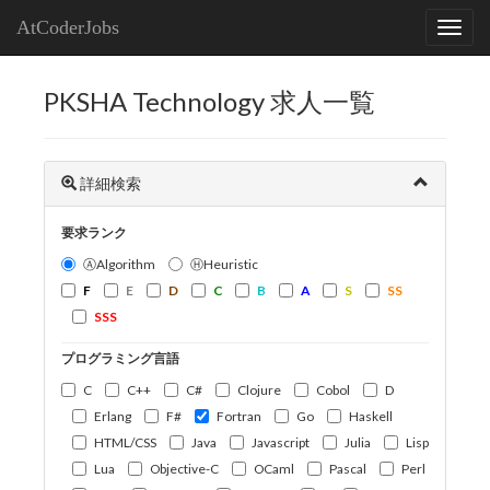
AtCoderJobs
PKSHA Technology 求人一覧
詳細検索
要求ランク
ⒶAlgorithm
ⒽHeuristic
F
E
D
C
B
A
S
SS
SSS
プログラミング言語
C
C++
C#
Clojure
Cobol
D
Erlang
F#
Fortran
Go
Haskell
HTML/CSS
Java
Javascript
Julia
Lisp
Lua
Objective-C
OCaml
Pascal
Perl