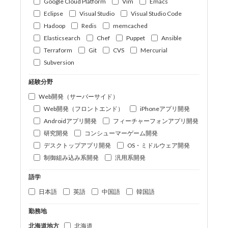
Google Cloud Platform
Vim
Emacs
Eclipse
Visual Studio
Visual Studio Code
Hadoop
Redis
memcached
Elasticsearch
Chef
Puppet
Ansible
Terraform
Git
CVS
Mercurial
Subversion
経験分野
Web開発（サーバーサイド）
Web開発（フロントエンド）
iPhoneアプリ開発
Androidアプリ開発
フィーチャーフォンアプリ開発
研究開発
コンシューマーゲーム開発
デスクトップアプリ開発
OS・ミドルウェア開発
制御組み込み系開発
汎用系開発
語学
日本語
英語
中国語
韓国語
勤務地
北海道地方
北海道