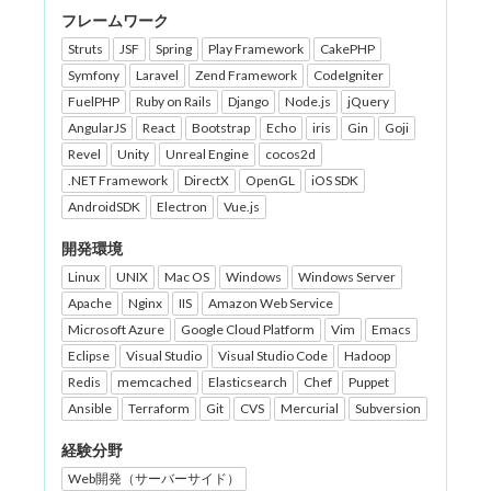
フレームワーク
Struts
JSF
Spring
Play Framework
CakePHP
Symfony
Laravel
Zend Framework
CodeIgniter
FuelPHP
Ruby on Rails
Django
Node.js
jQuery
AngularJS
React
Bootstrap
Echo
iris
Gin
Goji
Revel
Unity
Unreal Engine
cocos2d
.NET Framework
DirectX
OpenGL
iOS SDK
AndroidSDK
Electron
Vue.js
開発環境
Linux
UNIX
Mac OS
Windows
Windows Server
Apache
Nginx
IIS
Amazon Web Service
Microsoft Azure
Google Cloud Platform
Vim
Emacs
Eclipse
Visual Studio
Visual Studio Code
Hadoop
Redis
memcached
Elasticsearch
Chef
Puppet
Ansible
Terraform
Git
CVS
Mercurial
Subversion
経験分野
Web開発（サーバーサイド）