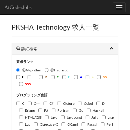
AtCoderJobs
PKSHA Technology 求人一覧
詳細検索
要求ランク
ⒶAlgorithm
ⒽHeuristic
F
E
D
C
B
A
S
SS
SSS
プログラミング言語
C
C++
C#
Clojure
Cobol
D
Erlang
F#
Fortran
Go
Haskell
HTML/CSS
Java
Javascript
Julia
Lisp
Lua
Objective-C
OCaml
Pascal
Perl