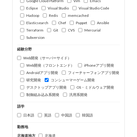
Google Cloud Platform
Vim
Emacs
Eclipse
Visual Studio
Visual Studio Code
Hadoop
Redis
memcached
Elasticsearch
Chef
Puppet
Ansible
Terraform
Git
CVS
Mercurial
Subversion
経験分野
Web開発（サーバーサイド）
Web開発（フロントエンド）
iPhoneアプリ開発
Androidアプリ開発
フィーチャーフォンアプリ開発
研究開発
コンシューマーゲーム開発
デスクトップアプリ開発
OS・ミドルウェア開発
制御組み込み系開発
汎用系開発
語学
日本語
英語
中国語
韓国語
勤務地
北海道地方
北海道