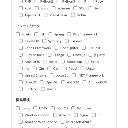
PHP
Python2
Python3
R
Ruby
Rust
Scala
Scheme
SQL
Swift
TypeScript
Visual Basic
Kotlin
フレームワーク
Struts
JSF
Spring
Play Framework
CakePHP
Symfony
Laravel
Zend Framework
CodeIgniter
FuelPHP
Ruby on Rails
Django
Node.js
jQuery
AngularJS
React
Bootstrap
Echo
iris
Gin
Goji
Revel
Unity
Unreal Engine
cocos2d
.NET Framework
DirectX
OpenGL
iOS SDK
AndroidSDK
Electron
Vue.js
開発環境
Linux
UNIX
Mac OS
Windows
Windows Server
Apache
Nginx
IIS
Amazon Web Service
Microsoft Azure