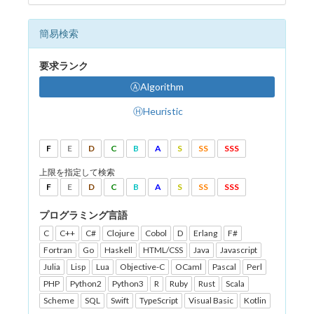
簡易検索
要求ランク
ⒶAlgorithm
ⒽHeuristic
F
E
D
C
B
A
S
SS
SSS
上限を指定して検索
F
E
D
C
B
A
S
SS
SSS
プログラミング言語
C
C++
C#
Clojure
Cobol
D
Erlang
F#
Fortran
Go
Haskell
HTML/CSS
Java
Javascript
Julia
Lisp
Lua
Objective-C
OCaml
Pascal
Perl
PHP
Python2
Python3
R
Ruby
Rust
Scala
Scheme
SQL
Swift
TypeScript
Visual Basic
Kotlin