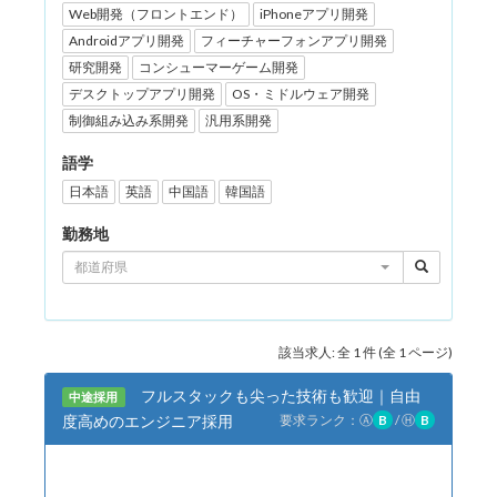
Web開発（フロントエンド）
iPhoneアプリ開発
Androidアプリ開発
フィーチャーフォンアプリ開発
研究開発
コンシューマーゲーム開発
デスクトップアプリ開発
OS・ミドルウェア開発
制御組み込み系開発
汎用系開発
語学
日本語
英語
中国語
韓国語
勤務地
都道府県
該当求人: 全 1 件 (全 1 ページ)
フルスタックも尖った技術も歓迎｜自由
中途採用
度高めのエンジニア採用
要求ランク：
Ⓐ
B
/
Ⓗ
B