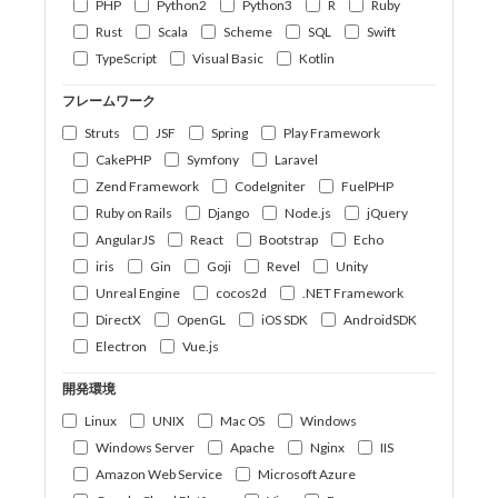
PHP
Python2
Python3
R
Ruby
Rust
Scala
Scheme
SQL
Swift
TypeScript
Visual Basic
Kotlin
フレームワーク
Struts
JSF
Spring
Play Framework
CakePHP
Symfony
Laravel
Zend Framework
CodeIgniter
FuelPHP
Ruby on Rails
Django
Node.js
jQuery
AngularJS
React
Bootstrap
Echo
iris
Gin
Goji
Revel
Unity
Unreal Engine
cocos2d
.NET Framework
DirectX
OpenGL
iOS SDK
AndroidSDK
Electron
Vue.js
開発環境
Linux
UNIX
Mac OS
Windows
Windows Server
Apache
Nginx
IIS
Amazon Web Service
Microsoft Azure