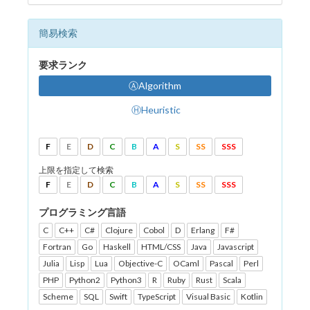
簡易検索
要求ランク
ⒶAlgorithm
ⒽHeuristic
F
E
D
C
B
A
S
SS
SSS
上限を指定して検索
F
E
D
C
B
A
S
SS
SSS
プログラミング言語
C
C++
C#
Clojure
Cobol
D
Erlang
F#
Fortran
Go
Haskell
HTML/CSS
Java
Javascript
Julia
Lisp
Lua
Objective-C
OCaml
Pascal
Perl
PHP
Python2
Python3
R
Ruby
Rust
Scala
Scheme
SQL
Swift
TypeScript
Visual Basic
Kotlin