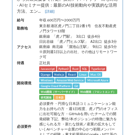
- AIセミナー提供：最新のAI技術動向や実践的な活用
方法、エン...
[詳細]
給与
年収 600万円〜2000万円
東京都 港区虎ノ門二丁目2番1号 住友不動産虎
勤務地
ノ門タワー13階
銀座線 「虎ノ門駅」 3出口 徒歩4分
日比谷線 「虎ノ門ヒルズ駅」 A2出口 徒歩3分
アクセス
銀座線 南北線 「溜池山王駅」 9出口 徒歩5分
※原則週1日以上の出社、その他はリモートワー
ク可
待遇
正社員
Javascript
Python3
Rust
SQL
TypeScript
Django
Node.js
React
Linux
Mac OS
Windows
Amazon Web Service
Microsoft Azure
開発環境
Google Cloud Platform
Git
Web開発（サーバーサイド）
Web開発（フロントエンド）
研究開発
日本語
必須要件 ・円滑な日本語コミュニケーション能
力をお持ちの方 ・週1日程度、虎ノ門のオフィス
に出社可能な方 ・GitHubを用いたチームでの開
発経験 下記、弊社/本ポジションの特徴に魅力を
感じられる方 ・新たな技術／産業の拡大をして
必須要件
いくAIベンチャー企業の中心かつ初期メンバー
としての経験 ・東大松尾研やGoogle・NTT 等の