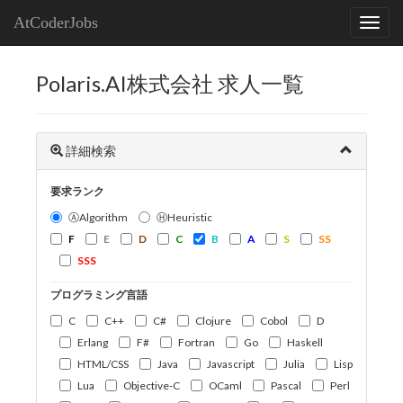
AtCoderJobs
Polaris.AI株式会社 求人一覧
詳細検索
要求ランク
ⒶAlgorithm
ⒽHeuristic
F
E
D
C
B
A
S
SS
SSS
プログラミング言語
C
C++
C#
Clojure
Cobol
D
Erlang
F#
Fortran
Go
Haskell
HTML/CSS
Java
Javascript
Julia
Lisp
Lua
Objective-C
OCaml
Pascal
Perl