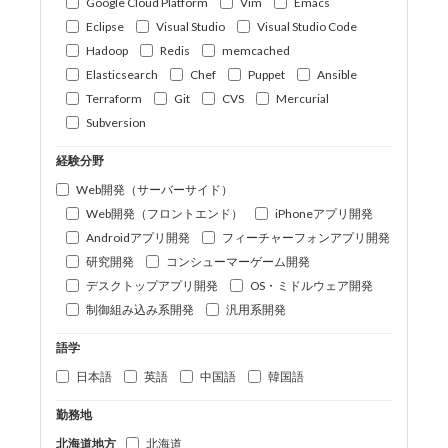
Google Cloud Platform
Vim
Emacs
Eclipse
Visual Studio
Visual Studio Code
Hadoop
Redis
memcached
Elasticsearch
Chef
Puppet
Ansible
Terraform
Git
CVS
Mercurial
Subversion
経験分野
Web開発（サーバーサイド）
Web開発（フロントエンド）
iPhoneアプリ開発
Androidアプリ開発
フィーチャーフォンアプリ開発
研究開発
コンシューマーゲーム開発
デスクトップアプリ開発
OS・ミドルウェア開発
制御組み込み系開発
汎用系開発
語学
日本語
英語
中国語
韓国語
勤務地
北海道地方
北海道