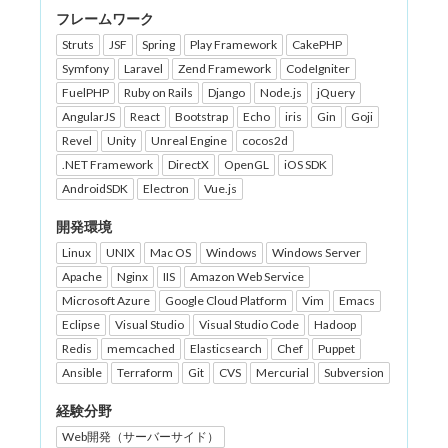
フレームワーク
Struts
JSF
Spring
Play Framework
CakePHP
Symfony
Laravel
Zend Framework
CodeIgniter
FuelPHP
Ruby on Rails
Django
Node.js
jQuery
AngularJS
React
Bootstrap
Echo
iris
Gin
Goji
Revel
Unity
Unreal Engine
cocos2d
.NET Framework
DirectX
OpenGL
iOS SDK
AndroidSDK
Electron
Vue.js
開発環境
Linux
UNIX
Mac OS
Windows
Windows Server
Apache
Nginx
IIS
Amazon Web Service
Microsoft Azure
Google Cloud Platform
Vim
Emacs
Eclipse
Visual Studio
Visual Studio Code
Hadoop
Redis
memcached
Elasticsearch
Chef
Puppet
Ansible
Terraform
Git
CVS
Mercurial
Subversion
経験分野
Web開発（サーバーサイド）