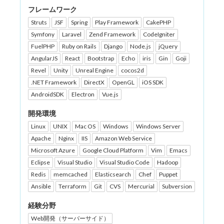
フレームワーク
Struts
JSF
Spring
Play Framework
CakePHP
Symfony
Laravel
Zend Framework
CodeIgniter
FuelPHP
Ruby on Rails
Django
Node.js
jQuery
AngularJS
React
Bootstrap
Echo
iris
Gin
Goji
Revel
Unity
Unreal Engine
cocos2d
.NET Framework
DirectX
OpenGL
iOS SDK
AndroidSDK
Electron
Vue.js
開発環境
Linux
UNIX
Mac OS
Windows
Windows Server
Apache
Nginx
IIS
Amazon Web Service
Microsoft Azure
Google Cloud Platform
Vim
Emacs
Eclipse
Visual Studio
Visual Studio Code
Hadoop
Redis
memcached
Elasticsearch
Chef
Puppet
Ansible
Terraform
Git
CVS
Mercurial
Subversion
経験分野
Web開発（サーバーサイド）