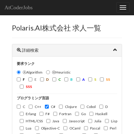
AtCoderJobs
Polaris.AI株式会社 求人一覧
詳細検索
要求ランク
ⒶAlgorithm
ⒽHeuristic
F
E
D
C
B
A
S
SS
SSS
プログラミング言語
C
C++
C#
Clojure
Cobol
D
Erlang
F#
Fortran
Go
Haskell
HTML/CSS
Java
Javascript
Julia
Lisp
Lua
Objective-C
OCaml
Pascal
Perl