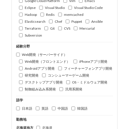
Google Cloud Platform
Vim
Emacs
Eclipse
Visual Studio
Visual Studio Code
Hadoop
Redis
memcached
Elasticsearch
Chef
Puppet
Ansible
Terraform
Git
CVS
Mercurial
Subversion
経験分野
Web開発（サーバーサイド）
Web開発（フロントエンド）
iPhoneアプリ開発
Androidアプリ開発
フィーチャーフォンアプリ開発
研究開発
コンシューマーゲーム開発
デスクトップアプリ開発
OS・ミドルウェア開発
制御組み込み系開発
汎用系開発
語学
日本語
英語
中国語
韓国語
勤務地
北海道地方
北海道