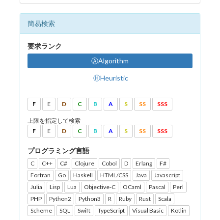
簡易検索
要求ランク
ⒶAlgorithm
ⒽHeuristic
F
E
D
C
B
A
S
SS
SSS
上限を指定して検索
F
E
D
C
B
A
S
SS
SSS
プログラミング言語
C
C++
C#
Clojure
Cobol
D
Erlang
F#
Fortran
Go
Haskell
HTML/CSS
Java
Javascript
Julia
Lisp
Lua
Objective-C
OCaml
Pascal
Perl
PHP
Python2
Python3
R
Ruby
Rust
Scala
Scheme
SQL
Swift
TypeScript
Visual Basic
Kotlin