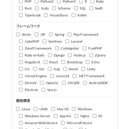
PHP
Python2
Python3
R
Ruby
Rust
Scala
Scheme
SQL
Swift
TypeScript
Visual Basic
Kotlin
フレームワーク
Struts
JSF
Spring
Play Framework
CakePHP
Symfony
Laravel
Zend Framework
CodeIgniter
FuelPHP
Ruby on Rails
Django
Node.js
jQuery
AngularJS
React
Bootstrap
Echo
iris
Gin
Goji
Revel
Unity
Unreal Engine
cocos2d
.NET Framework
DirectX
OpenGL
iOS SDK
AndroidSDK
Electron
Vue.js
開発環境
Linux
UNIX
Mac OS
Windows
Windows Server
Apache
Nginx
IIS
Amazon Web Service
Microsoft Azure