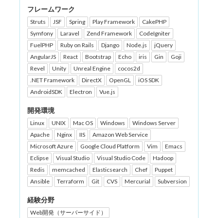
フレームワーク
Struts
JSF
Spring
Play Framework
CakePHP
Symfony
Laravel
Zend Framework
CodeIgniter
FuelPHP
Ruby on Rails
Django
Node.js
jQuery
AngularJS
React
Bootstrap
Echo
iris
Gin
Goji
Revel
Unity
Unreal Engine
cocos2d
.NET Framework
DirectX
OpenGL
iOS SDK
AndroidSDK
Electron
Vue.js
開発環境
Linux
UNIX
Mac OS
Windows
Windows Server
Apache
Nginx
IIS
Amazon Web Service
Microsoft Azure
Google Cloud Platform
Vim
Emacs
Eclipse
Visual Studio
Visual Studio Code
Hadoop
Redis
memcached
Elasticsearch
Chef
Puppet
Ansible
Terraform
Git
CVS
Mercurial
Subversion
経験分野
Web開発（サーバーサイド）