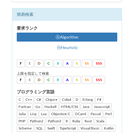
簡易検索
要求ランク
ⒶAlgorithm
ⒽHeuristic
F
E
D
C
B
A
S
SS
SSS
上限を指定して検索
F
E
D
C
B
A
S
SS
SSS
プログラミング言語
C
C++
C#
Clojure
Cobol
D
Erlang
F#
Fortran
Go
Haskell
HTML/CSS
Java
Javascript
Julia
Lisp
Lua
Objective-C
OCaml
Pascal
Perl
PHP
Python2
Python3
R
Ruby
Rust
Scala
Scheme
SQL
Swift
TypeScript
Visual Basic
Kotlin