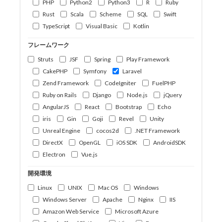
PHP
Python2
Python3
R
Ruby
Rust
Scala
Scheme
SQL
Swift
TypeScript
Visual Basic
Kotlin
フレームワーク
Struts
JSF
Spring
Play Framework
CakePHP
Symfony
Laravel
Zend Framework
CodeIgniter
FuelPHP
Ruby on Rails
Django
Node.js
jQuery
AngularJS
React
Bootstrap
Echo
iris
Gin
Goji
Revel
Unity
Unreal Engine
cocos2d
.NET Framework
DirectX
OpenGL
iOS SDK
AndroidSDK
Electron
Vue.js
開発環境
Linux
UNIX
Mac OS
Windows
Windows Server
Apache
Nginx
IIS
Amazon Web Service
Microsoft Azure