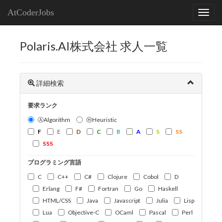
AtCoderJobs
Polaris.AI株式会社 求人一覧
詳細検索
要求ランク
ⒶAlgorithm
ⒽHeuristic
F
E
D
C
B
A
S
SS
SSS
プログラミング言語
C
C++
C#
Clojure
Cobol
D
Erlang
F#
Fortran
Go
Haskell
HTML/CSS
Java
Javascript
Julia
Lisp
Lua
Objective-C
OCaml
Pascal
Perl