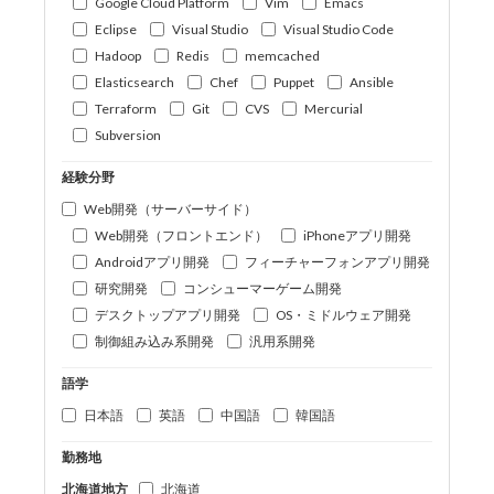
Google Cloud Platform
Vim
Emacs
Eclipse
Visual Studio
Visual Studio Code
Hadoop
Redis
memcached
Elasticsearch
Chef
Puppet
Ansible
Terraform
Git
CVS
Mercurial
Subversion
経験分野
Web開発（サーバーサイド）
Web開発（フロントエンド）
iPhoneアプリ開発
Androidアプリ開発
フィーチャーフォンアプリ開発
研究開発
コンシューマーゲーム開発
デスクトップアプリ開発
OS・ミドルウェア開発
制御組み込み系開発
汎用系開発
語学
日本語
英語
中国語
韓国語
勤務地
北海道地方
北海道