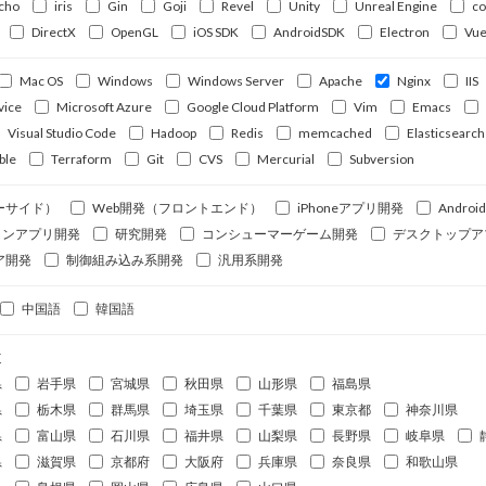
cho
iris
Gin
Goji
Revel
Unity
Unreal Engine
c
DirectX
OpenGL
iOS SDK
AndroidSDK
Electron
Vue
Mac OS
Windows
Windows Server
Apache
Nginx
IIS
vice
Microsoft Azure
Google Cloud Platform
Vim
Emacs
Visual Studio Code
Hadoop
Redis
memcached
Elasticsearch
ble
Terraform
Git
CVS
Mercurial
Subversion
ーサイド）
Web開発（フロントエンド）
iPhoneアプリ開発
Andro
ォンアプリ開発
研究開発
コンシューマーゲーム開発
デスクトップア
ア開発
制御組み込み系開発
汎用系開発
中国語
韓国語
道
県
岩手県
宮城県
秋田県
山形県
福島県
県
栃木県
群馬県
埼玉県
千葉県
東京都
神奈川県
県
富山県
石川県
福井県
山梨県
長野県
岐阜県
県
滋賀県
京都府
大阪府
兵庫県
奈良県
和歌山県