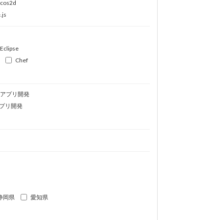
ocos2d
.js
Eclipse
Chef
idアプリ開発
プリ開発
静岡県
愛知県