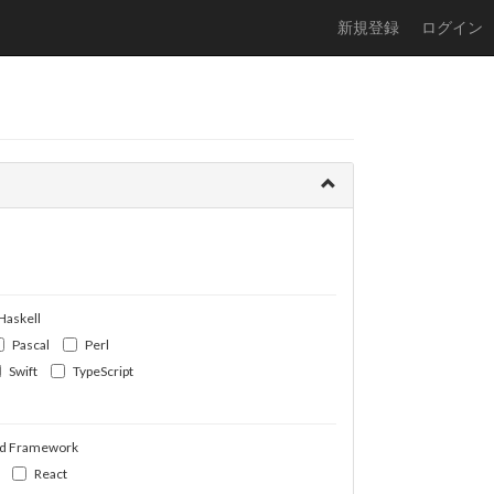
新規登録
ログイン
Haskell
Pascal
Perl
Swift
TypeScript
d Framework
React