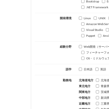
Bootstrap
E
.NET Framework
開発環境
Linux
UNIX
Amazon Web Ser
Visual Studio
Puppet
Ansi
経験分野
Web開発（サーバ
フィーチャーフ
OS・ミドルウェ
語学
日本語
英語
勤務地
北海道地方
北海
東北地方
青森
関東地方
茨城
中部地方
新潟
近畿地方
三重