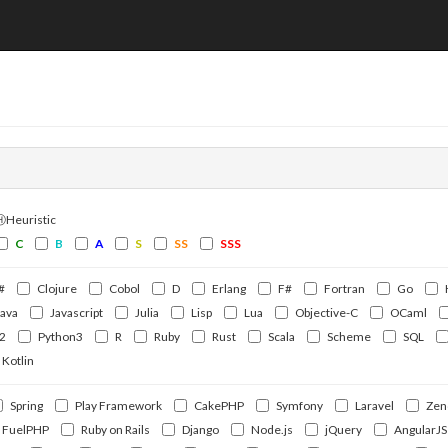
ⒽHeuristic
C
B
A
S
SS
SSS
#
Clojure
Cobol
D
Erlang
F#
Fortran
Go
Java
Javascript
Julia
Lisp
Lua
Objective-C
OCaml
2
Python3
R
Ruby
Rust
Scala
Scheme
SQL
Kotlin
Spring
Play Framework
CakePHP
Symfony
Laravel
Zen
FuelPHP
Ruby on Rails
Django
Node.js
jQuery
AngularJS