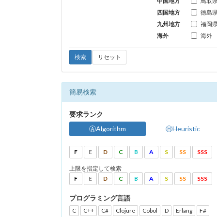
中国地方
鳥取
四国地方
徳島
九州地方
福岡
海外
海外
検索
リセット
簡易検索
要求ランク
ⒶAlgorithm
ⒽHeuristic
F
E
D
C
B
A
S
SS
SSS
上限を指定して検索
F
E
D
C
B
A
S
SS
SSS
プログラミング言語
C
C++
C#
Clojure
Cobol
D
Erlang
F#