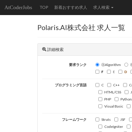
AtCoderJobs
TOP
新着おすすめ求人
求人検索
Polaris.AI株式会社 求人一覧
詳細検索
要求ランク
ⒶAlgorithm
F
E
D
プログラミング言語
C
C++
C
HTML/CSS
PHP
Python
Visual Basic
フレームワーク
Struts
JSF
CodeIgniter