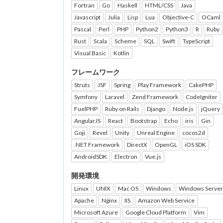
Fortran
Go
Haskell
HTML/CSS
Java
Javascript
Julia
Lisp
Lua
Objective-C
OCaml
Pascal
Perl
PHP
Python2
Python3
R
Ruby
Rust
Scala
Scheme
SQL
Swift
TypeScript
Visual Basic
Kotlin
フレームワーク
Struts
JSF
Spring
Play Framework
CakePHP
Symfony
Laravel
Zend Framework
CodeIgniter
FuelPHP
Ruby on Rails
Django
Node.js
jQuery
AngularJS
React
Bootstrap
Echo
iris
Gin
Goji
Revel
Unity
Unreal Engine
cocos2d
.NET Framework
DirectX
OpenGL
iOS SDK
AndroidSDK
Electron
Vue.js
開発環境
Linux
UNIX
Mac OS
Windows
Windows Server
Apache
Nginx
IIS
Amazon Web Service
Microsoft Azure
Google Cloud Platform
Vim