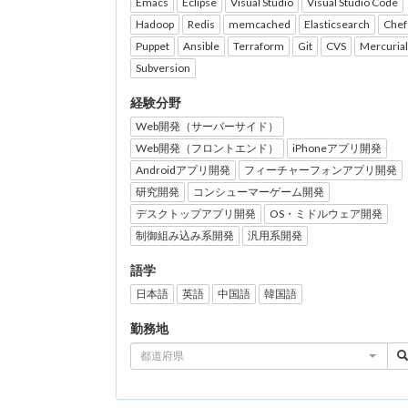
Emacs
Eclipse
Visual Studio
Visual Studio Code
Hadoop
Redis
memcached
Elasticsearch
Chef
Puppet
Ansible
Terraform
Git
CVS
Mercurial
Subversion
経験分野
Web開発（サーバーサイド）
Web開発（フロントエンド）
iPhoneアプリ開発
Androidアプリ開発
フィーチャーフォンアプリ開発
研究開発
コンシューマーゲーム開発
デスクトップアプリ開発
OS・ミドルウェア開発
制御組み込み系開発
汎用系開発
語学
日本語
英語
中国語
韓国語
勤務地
都道府県