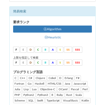
簡易検索
要求ランク
ⒶAlgorithm
ⒽHeuristic
F
E
D
C
B
A
S
SS
SSS
上限を指定して検索
F
E
D
C
B
A
S
SS
SSS
プログラミング言語
C
C++
C#
Clojure
Cobol
D
Erlang
F#
Fortran
Go
Haskell
HTML/CSS
Java
Javascript
Julia
Lisp
Lua
Objective-C
OCaml
Pascal
Perl
PHP
Python2
Python3
R
Ruby
Rust
Scala
Scheme
SQL
Swift
TypeScript
Visual Basic
Kotlin