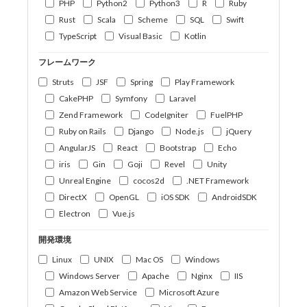
PHP
Python2
Python3
R
Ruby
Rust
Scala
Scheme
SQL
Swift
TypeScript
Visual Basic
Kotlin
フレームワーク
Struts
JSF
Spring
Play Framework
CakePHP
Symfony
Laravel
Zend Framework
CodeIgniter
FuelPHP
Ruby on Rails
Django
Node.js
jQuery
AngularJS
React
Bootstrap
Echo
iris
Gin
Goji
Revel
Unity
Unreal Engine
cocos2d
.NET Framework
DirectX
OpenGL
iOS SDK
AndroidSDK
Electron
Vue.js
開発環境
Linux
UNIX
Mac OS
Windows
Windows Server
Apache
Nginx
IIS
Amazon Web Service
Microsoft Azure