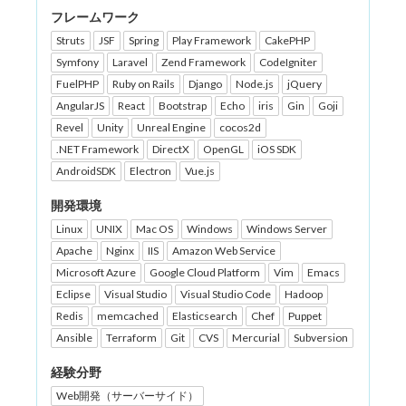
フレームワーク
Struts
JSF
Spring
Play Framework
CakePHP
Symfony
Laravel
Zend Framework
CodeIgniter
FuelPHP
Ruby on Rails
Django
Node.js
jQuery
AngularJS
React
Bootstrap
Echo
iris
Gin
Goji
Revel
Unity
Unreal Engine
cocos2d
.NET Framework
DirectX
OpenGL
iOS SDK
AndroidSDK
Electron
Vue.js
開発環境
Linux
UNIX
Mac OS
Windows
Windows Server
Apache
Nginx
IIS
Amazon Web Service
Microsoft Azure
Google Cloud Platform
Vim
Emacs
Eclipse
Visual Studio
Visual Studio Code
Hadoop
Redis
memcached
Elasticsearch
Chef
Puppet
Ansible
Terraform
Git
CVS
Mercurial
Subversion
経験分野
Web開発（サーバーサイド）