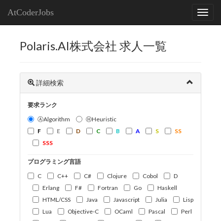
AtCoderJobs
Polaris.AI株式会社 求人一覧
詳細検索
要求ランク
ⒶAlgorithm
ⒽHeuristic
F
E
D
C
B
A
S
SS
SSS
プログラミング言語
C
C++
C#
Clojure
Cobol
D
Erlang
F#
Fortran
Go
Haskell
HTML/CSS
Java
Javascript
Julia
Lisp
Lua
Objective-C
OCaml
Pascal
Perl