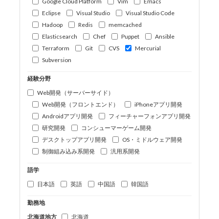
Google Cloud Platform
Vim
Emacs
Eclipse
Visual Studio
Visual Studio Code
Hadoop
Redis
memcached
Elasticsearch
Chef
Puppet
Ansible
Terraform
Git
CVS
Mercurial
Subversion
経験分野
Web開発（サーバーサイド）
Web開発（フロントエンド）
iPhoneアプリ開発
Androidアプリ開発
フィーチャーフォンアプリ開発
研究開発
コンシューマーゲーム開発
デスクトップアプリ開発
OS・ミドルウェア開発
制御組み込み系開発
汎用系開発
語学
日本語
英語
中国語
韓国語
勤務地
北海道地方
北海道