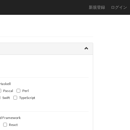
新規登録
ログイン
Haskell
Pascal
Perl
Swift
TypeScript
d Framework
React