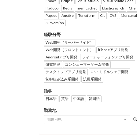
Emacs
Eclipse
Visual Studio
Visual Studio Code
Hadoop
Redis
memcached
Elasticsearch
Chef
Puppet
Ansible
Terraform
Git
CVS
Mercurial
Subversion
経験分野
Web開発（サーバーサイド）
Web開発（フロントエンド）
iPhoneアプリ開発
Androidアプリ開発
フィーチャーフォンアプリ開発
研究開発
コンシューマーゲーム開発
デスクトップアプリ開発
OS・ミドルウェア開発
制御組み込み系開発
汎用系開発
語学
日本語
英語
中国語
韓国語
勤務地
都道府県