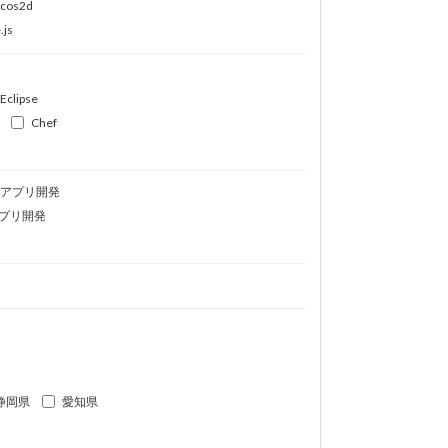
ocos2d
.js
Eclipse
Chef
idアプリ開発
プリ開発
静岡県
愛知県