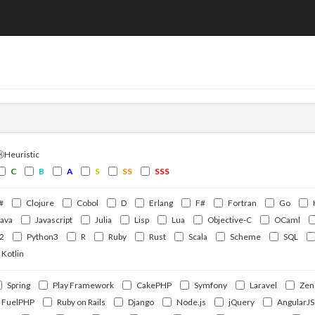
ⒽHeuristic
C
B
A
S
SS
SSS
#
Clojure
Cobol
D
Erlang
F#
Fortran
Go
Java
Javascript
Julia
Lisp
Lua
Objective-C
OCaml
2
Python3
R
Ruby
Rust
Scala
Scheme
SQL
Kotlin
Spring
Play Framework
CakePHP
Symfony
Laravel
Zen
FuelPHP
Ruby on Rails
Django
Node.js
jQuery
AngularJS