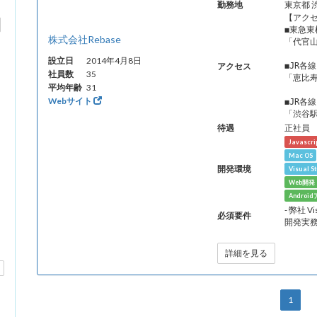
勤務地
東京都 
【アク
◼東急東
株式会社Rebase
「代官
設立日
2014年4月8日
アクセス
◼JR各
社員数
35
「恵比寿
平均年齢
31
Webサイト
◼JR各
「渋谷駅
待遇
正社員
Javascri
Mac OS
開発環境
Visual S
Web開
Androi
- 弊社 Vi
必須要件
開発実
詳細を見る
1