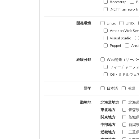
Bootstrap
E
.NET Framework
開発環境
Linux
UNIX
Amazon Web Ser
Visual Studio
Puppet
Ansi
経験分野
Web開発（サーバ
フィーチャーフ
OS・ミドルウェ
語学
日本語
英語
勤務地
北海道地方
北海
東北地方
青森
関東地方
茨城
中部地方
新潟
近畿地方
三重