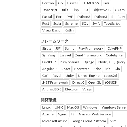
Fortran
Go
Haskell
HTML/CSS
Java
Javascript
Julia
Lisp
Lua
Objective-C
OCaml
Pascal
Perl
PHP
Python2
Python3
R
Ruby
Rust
Scala
Scheme
SQL
Swift
TypeScript
Visual Basic
Kotlin
フレームワーク
Struts
JSF
Spring
Play Framework
CakePHP
Symfony
Laravel
Zend Framework
CodeIgniter
FuelPHP
Ruby on Rails
Django
Node.js
jQuery
AngularJS
React
Bootstrap
Echo
iris
Gin
Goji
Revel
Unity
Unreal Engine
cocos2d
.NET Framework
DirectX
OpenGL
iOS SDK
AndroidSDK
Electron
Vue.js
開発環境
Linux
UNIX
Mac OS
Windows
Windows Server
Apache
Nginx
IIS
Amazon Web Service
Microsoft Azure
Google Cloud Platform
Vim