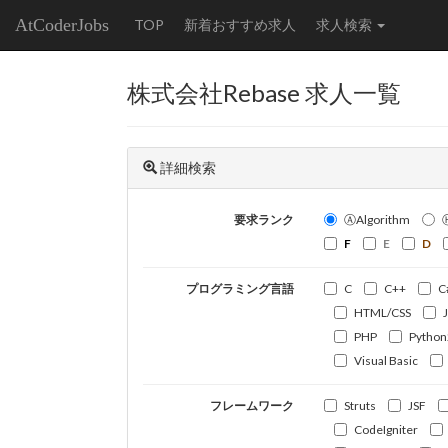
AtCoderJobs
TOP
新着おすすめ求人
求人検索
株式会社Rebase 求人一覧
詳細検索
要求ランク
ⒶAlgorithm
F
E
D
プログラミング言語
C
C++
C
HTML/CSS
PHP
Python
Visual Basic
フレームワーク
Struts
JSF
CodeIgniter