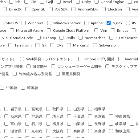
cho
iris
Gin
Goji
Revel
Unity
Unreal Engine
c
DirectX
OpenGL
iOS SDK
AndroidSDK
Electron
Vue
Mac OS
Windows
Windows Server
Apache
Nginx
IIS
vice
Microsoft Azure
Google Cloud Platform
Vim
Emacs
Visual Studio Code
Hadoop
Redis
memcached
Elasticsearch
ble
Terraform
Git
CVS
Mercurial
Subversion
ーサイド）
Web開発（フロントエンド）
iPhoneアプリ開発
Andro
ォンアプリ開発
研究開発
コンシューマーゲーム開発
デスクトップア
ア開発
制御組み込み系開発
汎用系開発
中国語
韓国語
道
県
岩手県
宮城県
秋田県
山形県
福島県
県
栃木県
群馬県
埼玉県
千葉県
東京都
神奈川県
県
富山県
石川県
福井県
山梨県
長野県
岐阜県
県
滋賀県
京都府
大阪府
兵庫県
奈良県
和歌山県