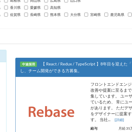
県
島根県
岡山県
広島県
山口県
県
香川県
愛媛県
高知県
県
佐賀県
長崎県
熊本県
大分県
宮崎県
鹿児島県
【 React / Redux / TypeScript 】
中途採用
し、チーム開発ができる方募集。
フロントエンドエンジ
改善や提案に至るまで
集しています。 ユー
ているため、 常にユ
があります。 ただデザ
をデザイナーに提案す
す。 当社...
[詳細]
給与
月給 35