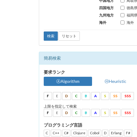
中国地方
鳥取
四国地方
徳島
九州地方
福岡
海外
海外
検索
リセット
簡易検索
要求ランク
ⒶAlgorithm
ⒽHeuristic
F
E
D
C
B
A
S
SS
SSS
上限を指定して検索
F
E
D
C
B
A
S
SS
SSS
プログラミング言語
C
C++
C#
Clojure
Cobol
D
Erlang
F#