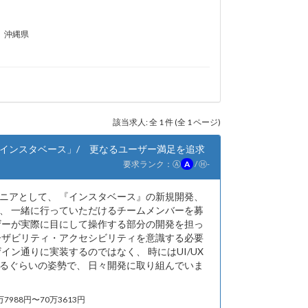
沖縄県
該当求人: 全 1 件 (全 1 ページ)
8年目を迎えた「インスタベース」/ 更なるユーザー満足を追求
要求ランク：
Ⓐ
A
/
Ⓗ
-
ニアとして、 『インスタベース』の新規開発、
、 一緒に行っていただけるチームメンバーを募
ザーが実際に目にして操作する部分の開発を担っ
ーザビリティ・アクセシビリティを意識する必要
イン通りに実装するのではなく、 時にはUI/UX
るぐらいの姿勢で、 日々開発に取り組んでいま
万7988円〜70万3613円