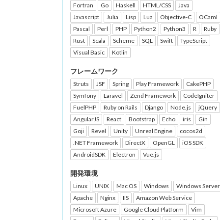
Fortran
Go
Haskell
HTML/CSS
Java
Javascript
Julia
Lisp
Lua
Objective-C
OCaml
Pascal
Perl
PHP
Python2
Python3
R
Ruby
Rust
Scala
Scheme
SQL
Swift
TypeScript
Visual Basic
Kotlin
フレームワーク
Struts
JSF
Spring
Play Framework
CakePHP
Symfony
Laravel
Zend Framework
CodeIgniter
FuelPHP
Ruby on Rails
Django
Node.js
jQuery
AngularJS
React
Bootstrap
Echo
iris
Gin
Goji
Revel
Unity
Unreal Engine
cocos2d
.NET Framework
DirectX
OpenGL
iOS SDK
AndroidSDK
Electron
Vue.js
開発環境
Linux
UNIX
Mac OS
Windows
Windows Server
Apache
Nginx
IIS
Amazon Web Service
Microsoft Azure
Google Cloud Platform
Vim