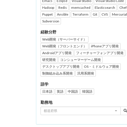
Emacs
Eclipse
Visual Studio
Visual Studio Code
Hadoop
Redis
memcached
Elasticsearch
Chef
Puppet
Ansible
Terraform
Git
CVS
Mercurial
Subversion
経験分野
Web開発（サーバーサイド）
Web開発（フロントエンド）
iPhoneアプリ開発
Androidアプリ開発
フィーチャーフォンアプリ開発
研究開発
コンシューマーゲーム開発
デスクトップアプリ開発
OS・ミドルウェア開発
制御組み込み系開発
汎用系開発
語学
日本語
英語
中国語
韓国語
勤務地
都道府県