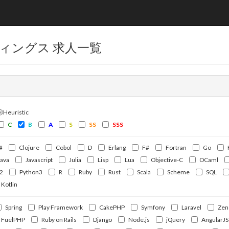
ィングス 求人一覧
ⒽHeuristic
C
B
A
S
SS
SSS
#
Clojure
Cobol
D
Erlang
F#
Fortran
Go
Java
Javascript
Julia
Lisp
Lua
Objective-C
OCaml
2
Python3
R
Ruby
Rust
Scala
Scheme
SQL
Kotlin
Spring
Play Framework
CakePHP
Symfony
Laravel
Zen
FuelPHP
Ruby on Rails
Django
Node.js
jQuery
AngularJS