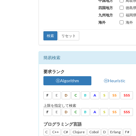
中国地方
鳥取
四国地方
徳島
九州地方
福岡
海外
海外
検索
リセット
簡易検索
要求ランク
ⒶAlgorithm
ⒽHeuristic
F
E
D
C
B
A
S
SS
SSS
上限を指定して検索
F
E
D
C
B
A
S
SS
SSS
プログラミング言語
C
C++
C#
Clojure
Cobol
D
Erlang
F#