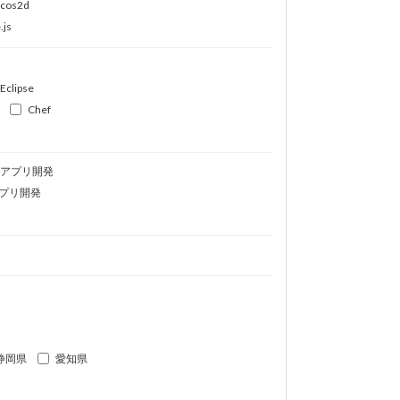
ocos2d
.js
Eclipse
Chef
idアプリ開発
プリ開発
静岡県
愛知県