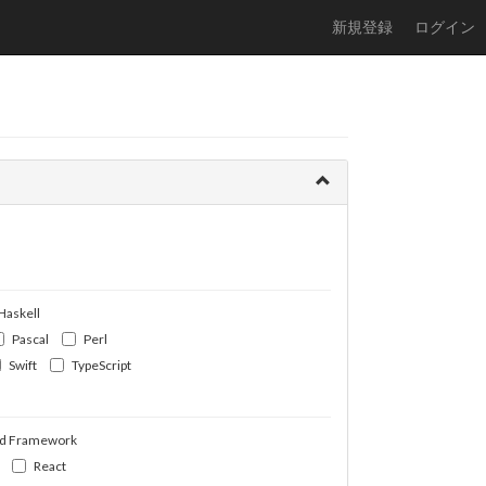
新規登録
ログイン
Haskell
Pascal
Perl
Swift
TypeScript
d Framework
React