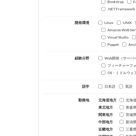
Bootstrap
E
.NET Framework
開発環境
Linux
UNIX
Amazon Web Ser
Visual Studio
Puppet
Ansi
経験分野
Web開発（サーバ
フィーチャーフ
OS・ミドルウェ
語学
日本語
英語
勤務地
北海道地方
北海
東北地方
青森
関東地方
茨城
中部地方
新潟
近畿地方
三重