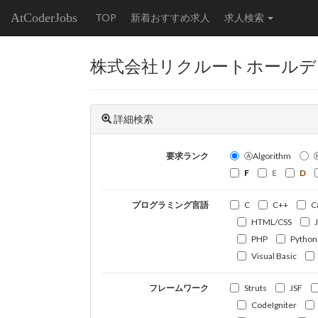
AtCoderJobs
TOP
新着おすすめ求人
求人検索
株式会社リクルートホールデ
詳細検索
要求ランク
ⒶAlgorithm
F
E
D
プログラミング言語
C
C++
C
HTML/CSS
PHP
Python
Visual Basic
フレームワーク
Struts
JSF
CodeIgniter