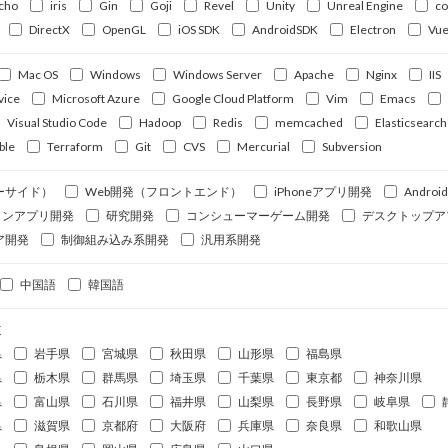
cho
iris
Gin
Goji
Revel
Unity
Unreal Engine
c
DirectX
OpenGL
iOS SDK
AndroidSDK
Electron
Vue
Mac OS
Windows
Windows Server
Apache
Nginx
IIS
vice
Microsoft Azure
Google Cloud Platform
Vim
Emacs
Visual Studio Code
Hadoop
Redis
memcached
Elasticsearch
ble
Terraform
Git
CVS
Mercurial
Subversion
ーサイド）
Web開発（フロントエンド）
iPhoneアプリ開発
Andro
ォンアプリ開発
研究開発
コンシューマーゲーム開発
デスクトップア
ア開発
制御組み込み系開発
汎用系開発
中国語
韓国語
道
県
岩手県
宮城県
秋田県
山形県
福島県
県
栃木県
群馬県
埼玉県
千葉県
東京都
神奈川県
県
富山県
石川県
福井県
山梨県
長野県
岐阜県
県
滋賀県
京都府
大阪府
兵庫県
奈良県
和歌山県