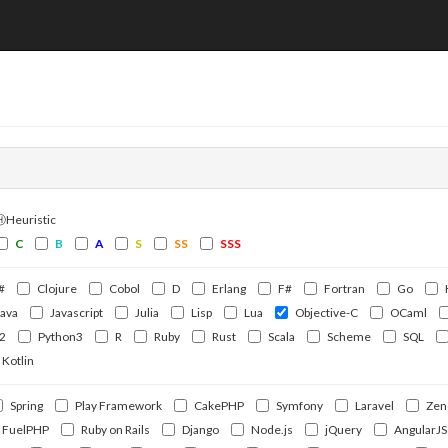
ⒽHeuristic
C
B
A
S
SS
SSS
#
Clojure
Cobol
D
Erlang
F#
Fortran
Go
Java
Javascript
Julia
Lisp
Lua
Objective-C
OCaml
2
Python3
R
Ruby
Rust
Scala
Scheme
SQL
Kotlin
Spring
Play Framework
CakePHP
Symfony
Laravel
Zen
FuelPHP
Ruby on Rails
Django
Node.js
jQuery
AngularJS