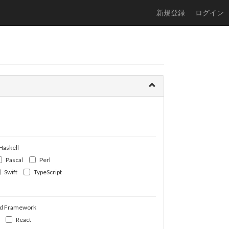
新規登録
ログイン
Haskell
Pascal
Perl
Swift
TypeScript
d Framework
React