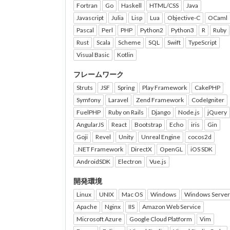
Fortran
Go
Haskell
HTML/CSS
Java
Javascript
Julia
Lisp
Lua
Objective-C
OCaml
Pascal
Perl
PHP
Python2
Python3
R
Ruby
Rust
Scala
Scheme
SQL
Swift
TypeScript
Visual Basic
Kotlin
フレームワーク
Struts
JSF
Spring
Play Framework
CakePHP
Symfony
Laravel
Zend Framework
CodeIgniter
FuelPHP
Ruby on Rails
Django
Node.js
jQuery
AngularJS
React
Bootstrap
Echo
iris
Gin
Goji
Revel
Unity
Unreal Engine
cocos2d
.NET Framework
DirectX
OpenGL
iOS SDK
AndroidSDK
Electron
Vue.js
開発環境
Linux
UNIX
Mac OS
Windows
Windows Server
Apache
Nginx
IIS
Amazon Web Service
Microsoft Azure
Google Cloud Platform
Vim