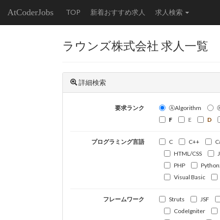
AtCoderJobs
TOP
新着おすすめ求人
求人検索
ラウンズ株式会社 求人一覧
詳細検索
要求ランク
ⒶAlgorithm
F
E
D
プログラミング言語
C
C++
C
HTML/CSS
PHP
Python
Visual Basic
フレームワーク
Struts
JSF
CodeIgniter