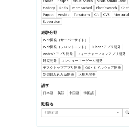
Emacs
Eclipse
Visual Studio
Visual Studio Code
Hadoop
Redis
memcached
Elasticsearch
Chef
Puppet
Ansible
Terraform
Git
CVS
Mercurial
Subversion
経験分野
Web開発（サーバーサイド）
Web開発（フロントエンド）
iPhoneアプリ開発
Androidアプリ開発
フィーチャーフォンアプリ開発
研究開発
コンシューマーゲーム開発
デスクトップアプリ開発
OS・ミドルウェア開発
制御組み込み系開発
汎用系開発
語学
日本語
英語
中国語
韓国語
勤務地
都道府県