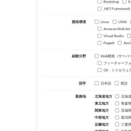
Bootstrap
E
.NET Framework
開発環境
Linux
UNIX
Amazon Web Ser
Visual Studio
Puppet
Ansi
経験分野
Web開発（サーバ
フィーチャーフ
OS・ミドルウェ
語学
日本語
英語
勤務地
北海道地方
北海
東北地方
青森
関東地方
茨城
中部地方
新潟
近畿地方
三重