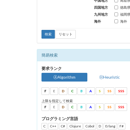
中国地方
鳥取
四国地方
徳島
九州地方
福岡
海外
海外
検索
リセット
簡易検索
要求ランク
ⒶAlgorithm
ⒽHeuristic
F
E
D
C
B
A
S
SS
SSS
上限を指定して検索
F
E
D
C
B
A
S
SS
SSS
プログラミング言語
C
C++
C#
Clojure
Cobol
D
Erlang
F#