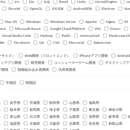
cho
iris
Gin
Goji
Revel
Unity
Unreal Engine
c
DirectX
OpenGL
iOS SDK
AndroidSDK
Electron
Vue
Mac OS
Windows
Windows Server
Apache
Nginx
IIS
vice
Microsoft Azure
Google Cloud Platform
Vim
Emacs
Visual Studio Code
Hadoop
Redis
memcached
Elasticsearch
ble
Terraform
Git
CVS
Mercurial
Subversion
ーサイド）
Web開発（フロントエンド）
iPhoneアプリ開発
Andro
ォンアプリ開発
研究開発
コンシューマーゲーム開発
デスクトップア
ア開発
制御組み込み系開発
汎用系開発
中国語
韓国語
道
県
岩手県
宮城県
秋田県
山形県
福島県
県
栃木県
群馬県
埼玉県
千葉県
東京都
神奈川県
県
富山県
石川県
福井県
山梨県
長野県
岐阜県
県
滋賀県
京都府
大阪府
兵庫県
奈良県
和歌山県