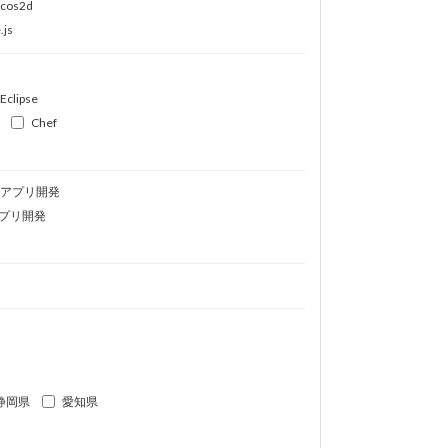
ocos2d
.js
Eclipse
Chef
idアプリ開発
プリ開発
静岡県
愛知県