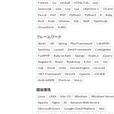
Fortran
Go
Haskell
HTML/CSS
Java
Javascript
Julia
Lisp
Lua
Objective-C
OCaml
Pascal
Perl
PHP
Python2
Python3
R
Ruby
Rust
Scala
Scheme
SQL
Swift
TypeScript
Visual Basic
Kotlin
フレームワーク
Struts
JSF
Spring
Play Framework
CakePHP
Symfony
Laravel
Zend Framework
CodeIgniter
FuelPHP
Ruby on Rails
Django
Node.js
jQuery
AngularJS
React
Bootstrap
Echo
iris
Gin
Goji
Revel
Unity
Unreal Engine
cocos2d
.NET Framework
DirectX
OpenGL
iOS SDK
AndroidSDK
Electron
Vue.js
開発環境
Linux
UNIX
Mac OS
Windows
Windows Server
Apache
Nginx
IIS
Amazon Web Service
Microsoft Azure
Google Cloud Platform
Vim