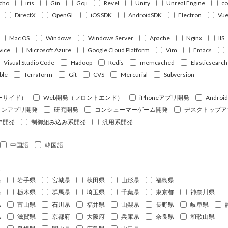
cho
iris
Gin
Goji
Revel
Unity
Unreal Engine
c
DirectX
OpenGL
iOS SDK
AndroidSDK
Electron
Vue
Mac OS
Windows
Windows Server
Apache
Nginx
IIS
vice
Microsoft Azure
Google Cloud Platform
Vim
Emacs
Visual Studio Code
Hadoop
Redis
memcached
Elasticsearch
ble
Terraform
Git
CVS
Mercurial
Subversion
ーサイド）
Web開発（フロントエンド）
iPhoneアプリ開発
Andro
ォンアプリ開発
研究開発
コンシューマーゲーム開発
デスクトップア
ア開発
制御組み込み系開発
汎用系開発
中国語
韓国語
道
県
岩手県
宮城県
秋田県
山形県
福島県
県
栃木県
群馬県
埼玉県
千葉県
東京都
神奈川県
県
富山県
石川県
福井県
山梨県
長野県
岐阜県
県
滋賀県
京都府
大阪府
兵庫県
奈良県
和歌山県