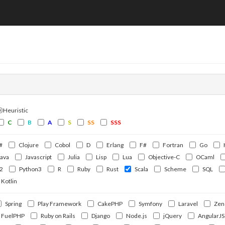
ⒽHeuristic
C
B
A
S
SS
SSS
#
Clojure
Cobol
D
Erlang
F#
Fortran
Go
Java
Javascript
Julia
Lisp
Lua
Objective-C
OCaml
2
Python3
R
Ruby
Rust
Scala
Scheme
SQL
Kotlin
Spring
Play Framework
CakePHP
Symfony
Laravel
Zen
FuelPHP
Ruby on Rails
Django
Node.js
jQuery
AngularJS