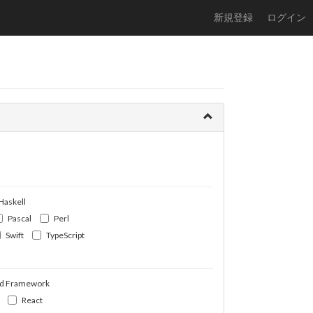
新規登録
ログイン
Haskell
Pascal
Perl
Swift
TypeScript
d Framework
React