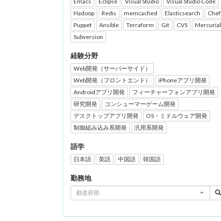
Emacs
Eclipse
Visual Studio
Visual Studio Code
Hadoop
Redis
memcached
Elasticsearch
Chef
Puppet
Ansible
Terraform
Git
CVS
Mercurial
Subversion
経験分野
Web開発（サーバーサイド）
Web開発（フロントエンド）
iPhoneアプリ開発
Androidアプリ開発
フィーチャーフォンアプリ開発
研究開発
コンシューマーゲーム開発
デスクトップアプリ開発
OS・ミドルウェア開発
制御組み込み系開発
汎用系開発
語学
日本語
英語
中国語
韓国語
勤務地
都道府県