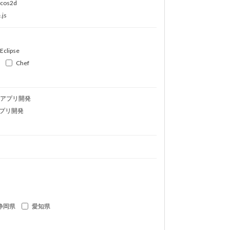
ocos2d
.js
Eclipse
Chef
idアプリ開発
プリ開発
静岡県
愛知県