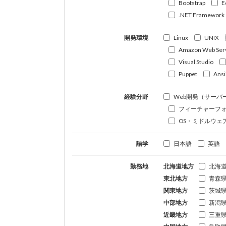
Bootstrap
E
.NET Framework
開発環境
Linux
UNIX
Amazon Web Ser
Visual Studio
Puppet
Ansi
経験分野
Web開発（サーバ
フィーチャーフ
OS・ミドルウェ
語学
日本語
英語
勤務地
北海道地方
北海
東北地方
青森
関東地方
茨城
中部地方
新潟
近畿地方
三重