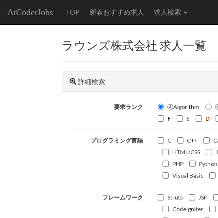
AtCoderJobs
TOP
新着おすすめ求人
求人検索
ラウンズ株式会社 求人一覧
詳細検索
要求ランク
ⒶAlgorithm
F
E
D
プログラミング言語
C
C++
C
HTML/CSS
PHP
Python
Visual Basic
フレームワーク
Struts
JSF
CodeIgniter