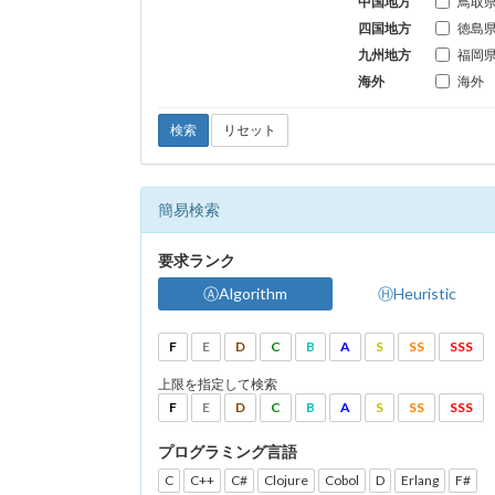
中国地方
鳥取
四国地方
徳島
九州地方
福岡
海外
海外
検索
リセット
簡易検索
要求ランク
ⒶAlgorithm
ⒽHeuristic
F
E
D
C
B
A
S
SS
SSS
上限を指定して検索
F
E
D
C
B
A
S
SS
SSS
プログラミング言語
C
C++
C#
Clojure
Cobol
D
Erlang
F#