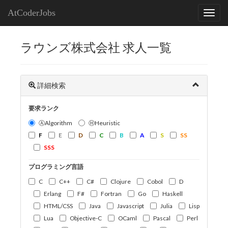
AtCoderJobs
ラウンズ株式会社 求人一覧
詳細検索
要求ランク
ⒶAlgorithm
ⒽHeuristic
F
E
D
C
B
A
S
SS
SSS
プログラミング言語
C
C++
C#
Clojure
Cobol
D
Erlang
F#
Fortran
Go
Haskell
HTML/CSS
Java
Javascript
Julia
Lisp
Lua
Objective-C
OCaml
Pascal
Perl