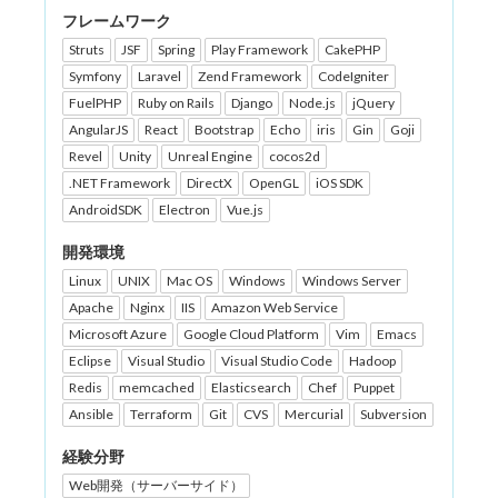
フレームワーク
Struts
JSF
Spring
Play Framework
CakePHP
Symfony
Laravel
Zend Framework
CodeIgniter
FuelPHP
Ruby on Rails
Django
Node.js
jQuery
AngularJS
React
Bootstrap
Echo
iris
Gin
Goji
Revel
Unity
Unreal Engine
cocos2d
.NET Framework
DirectX
OpenGL
iOS SDK
AndroidSDK
Electron
Vue.js
開発環境
Linux
UNIX
Mac OS
Windows
Windows Server
Apache
Nginx
IIS
Amazon Web Service
Microsoft Azure
Google Cloud Platform
Vim
Emacs
Eclipse
Visual Studio
Visual Studio Code
Hadoop
Redis
memcached
Elasticsearch
Chef
Puppet
Ansible
Terraform
Git
CVS
Mercurial
Subversion
経験分野
Web開発（サーバーサイド）