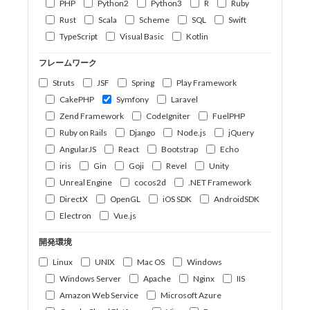
PHP
Python2
Python3
R
Ruby
Rust
Scala
Scheme
SQL
Swift
TypeScript
Visual Basic
Kotlin
フレームワーク
Struts
JSF
Spring
Play Framework
CakePHP
Symfony
Laravel
Zend Framework
CodeIgniter
FuelPHP
Ruby on Rails
Django
Node.js
jQuery
AngularJS
React
Bootstrap
Echo
iris
Gin
Goji
Revel
Unity
Unreal Engine
cocos2d
.NET Framework
DirectX
OpenGL
iOS SDK
AndroidSDK
Electron
Vue.js
開発環境
Linux
UNIX
Mac OS
Windows
Windows Server
Apache
Nginx
IIS
Amazon Web Service
Microsoft Azure