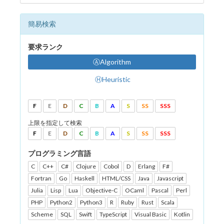
簡易検索
要求ランク
ⒶAlgorithm
ⒽHeuristic
F
E
D
C
B
A
S
SS
SSS
上限を指定して検索
F
E
D
C
B
A
S
SS
SSS
プログラミング言語
C
C++
C#
Clojure
Cobol
D
Erlang
F#
Fortran
Go
Haskell
HTML/CSS
Java
Javascript
Julia
Lisp
Lua
Objective-C
OCaml
Pascal
Perl
PHP
Python2
Python3
R
Ruby
Rust
Scala
Scheme
SQL
Swift
TypeScript
Visual Basic
Kotlin