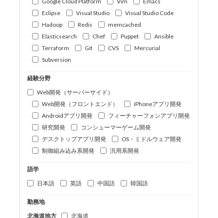
Google Cloud Platform
Vim
Emacs
Eclipse
Visual Studio
Visual Studio Code
Hadoop
Redis
memcached
Elasticsearch
Chef
Puppet
Ansible
Terraform
Git
CVS
Mercurial
Subversion
経験分野
Web開発（サーバーサイド）
Web開発（フロントエンド）
iPhoneアプリ開発
Androidアプリ開発
フィーチャーフォンアプリ開発
研究開発
コンシューマーゲーム開発
デスクトップアプリ開発
OS・ミドルウェア開発
制御組み込み系開発
汎用系開発
語学
日本語
英語
中国語
韓国語
勤務地
北海道地方
北海道