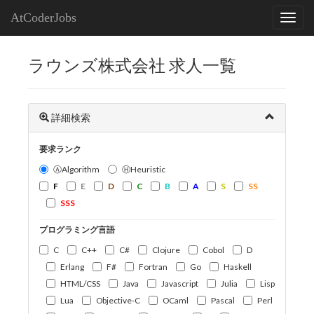
AtCoderJobs
ラウンズ株式会社 求人一覧
詳細検索
要求ランク
ⒶAlgorithm
ⒽHeuristic
F
E
D
C
B
A
S
SS
SSS
プログラミング言語
C
C++
C#
Clojure
Cobol
D
Erlang
F#
Fortran
Go
Haskell
HTML/CSS
Java
Javascript
Julia
Lisp
Lua
Objective-C
OCaml
Pascal
Perl