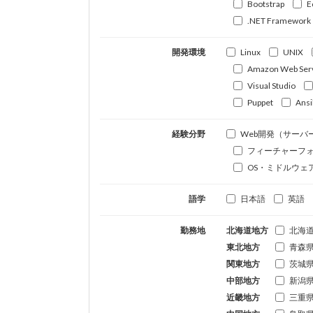
Bootstrap
E
.NET Framework
開発環境
Linux
UNIX
Amazon Web Ser
Visual Studio
Puppet
Ansi
経験分野
Web開発（サーバ
フィーチャーフ
OS・ミドルウェ
語学
日本語
英語
勤務地
北海道地方
北海
東北地方
青森
関東地方
茨城
中部地方
新潟
近畿地方
三重