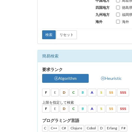
中国地方
鳥取
四国地方
徳島
九州地方
福岡
海外
海外
検索
リセット
簡易検索
要求ランク
ⒶAlgorithm
ⒽHeuristic
F
E
D
C
B
A
S
SS
SSS
上限を指定して検索
F
E
D
C
B
A
S
SS
SSS
プログラミング言語
C
C++
C#
Clojure
Cobol
D
Erlang
F#