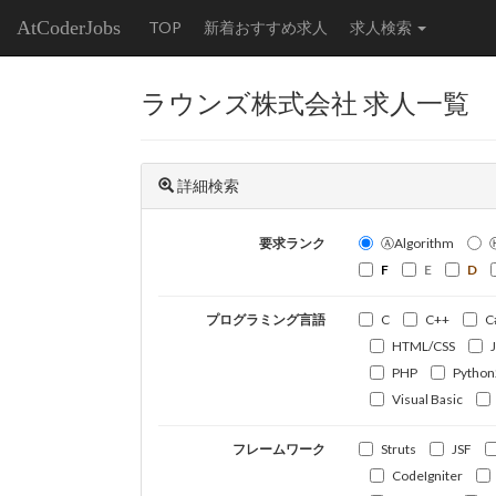
AtCoderJobs
TOP
新着おすすめ求人
求人検索
ラウンズ株式会社 求人一覧
詳細検索
要求ランク
ⒶAlgorithm
F
E
D
プログラミング言語
C
C++
C
HTML/CSS
PHP
Python
Visual Basic
フレームワーク
Struts
JSF
CodeIgniter