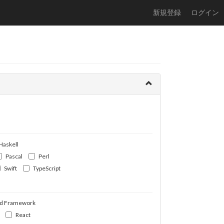
新規登録
ログイン
Haskell
Pascal
Perl
Swift
TypeScript
d Framework
React