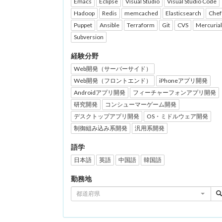
Emacs
Eclipse
Visual Studio
Visual Studio Code
Hadoop
Redis
memcached
Elasticsearch
Chef
Puppet
Ansible
Terraform
Git
CVS
Mercurial
Subversion
経験分野
Web開発（サーバーサイド）
Web開発（フロントエンド）
iPhoneアプリ開発
Androidアプリ開発
フィーチャーフォンアプリ開発
研究開発
コンシューマーゲーム開発
デスクトップアプリ開発
OS・ミドルウェア開発
制御組み込み系開発
汎用系開発
語学
日本語
英語
中国語
韓国語
勤務地
都道府県