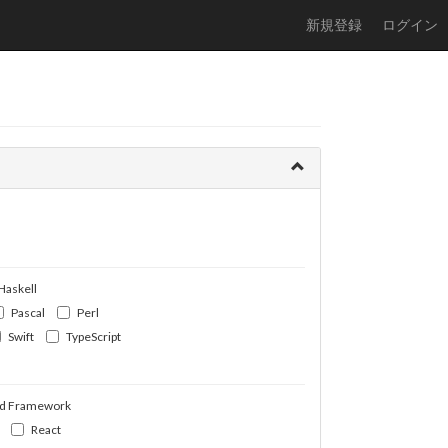
新規登録
ログイン
Haskell
Pascal
Perl
Swift
TypeScript
d Framework
React