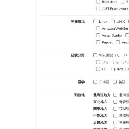
Bootstrap
E
.NET Framework
開発環境
Linux
UNIX
Amazon Web Ser
Visual Studio
Puppet
Ansi
経験分野
Web開発（サーバ
フィーチャーフ
OS・ミドルウェ
語学
日本語
英語
勤務地
北海道地方
北海
東北地方
青森
関東地方
茨城
中部地方
新潟
近畿地方
三重