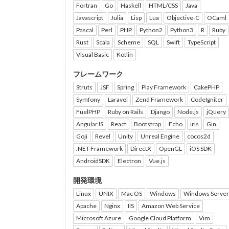
Fortran
Go
Haskell
HTML/CSS
Java
Javascript
Julia
Lisp
Lua
Objective-C
OCaml
Pascal
Perl
PHP
Python2
Python3
R
Ruby
Rust
Scala
Scheme
SQL
Swift
TypeScript
Visual Basic
Kotlin
フレームワーク
Struts
JSF
Spring
Play Framework
CakePHP
Symfony
Laravel
Zend Framework
CodeIgniter
FuelPHP
Ruby on Rails
Django
Node.js
jQuery
AngularJS
React
Bootstrap
Echo
iris
Gin
Goji
Revel
Unity
Unreal Engine
cocos2d
.NET Framework
DirectX
OpenGL
iOS SDK
AndroidSDK
Electron
Vue.js
開発環境
Linux
UNIX
Mac OS
Windows
Windows Server
Apache
Nginx
IIS
Amazon Web Service
Microsoft Azure
Google Cloud Platform
Vim