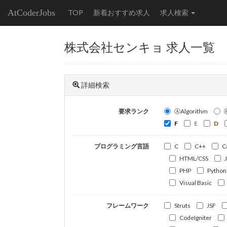
AtCoderJobs
TOP
新着おすすめ求人
求人検索
株式会社センキョ 求人一覧
詳細検索
要求ランク
ⒶAlgorithm
F
E
D
プログラミング言語
C
C++
C
HTML/CSS
PHP
Python
Visual Basic
フレームワーク
Struts
JSF
CodeIgniter