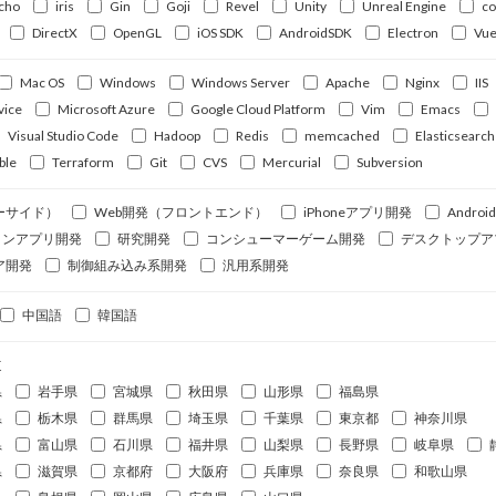
cho
iris
Gin
Goji
Revel
Unity
Unreal Engine
c
DirectX
OpenGL
iOS SDK
AndroidSDK
Electron
Vue
Mac OS
Windows
Windows Server
Apache
Nginx
IIS
vice
Microsoft Azure
Google Cloud Platform
Vim
Emacs
Visual Studio Code
Hadoop
Redis
memcached
Elasticsearch
ble
Terraform
Git
CVS
Mercurial
Subversion
ーサイド）
Web開発（フロントエンド）
iPhoneアプリ開発
Andro
ォンアプリ開発
研究開発
コンシューマーゲーム開発
デスクトップア
ア開発
制御組み込み系開発
汎用系開発
中国語
韓国語
道
県
岩手県
宮城県
秋田県
山形県
福島県
県
栃木県
群馬県
埼玉県
千葉県
東京都
神奈川県
県
富山県
石川県
福井県
山梨県
長野県
岐阜県
県
滋賀県
京都府
大阪府
兵庫県
奈良県
和歌山県