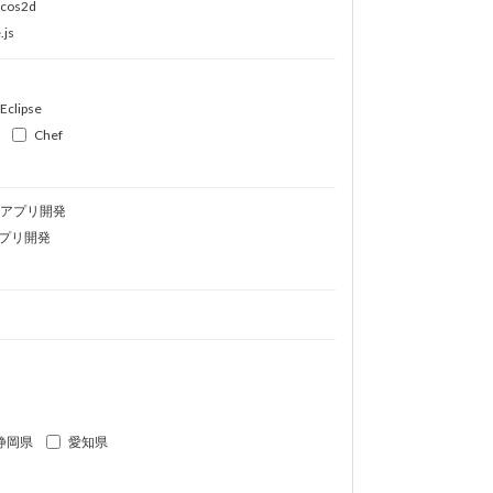
ocos2d
.js
Eclipse
Chef
idアプリ開発
プリ開発
静岡県
愛知県