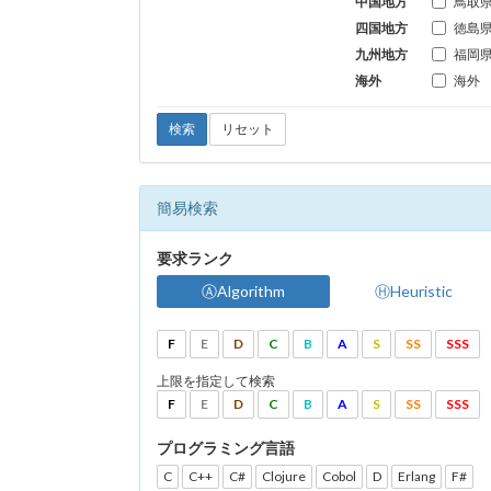
中国地方
鳥取
四国地方
徳島
九州地方
福岡
海外
海外
検索
リセット
簡易検索
要求ランク
ⒶAlgorithm
ⒽHeuristic
F
E
D
C
B
A
S
SS
SSS
上限を指定して検索
F
E
D
C
B
A
S
SS
SSS
プログラミング言語
C
C++
C#
Clojure
Cobol
D
Erlang
F#