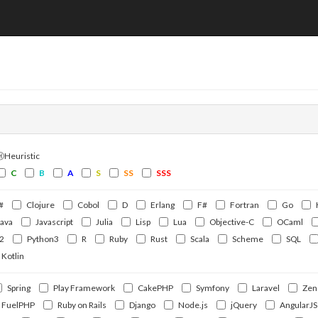
ⒽHeuristic
C
B
A
S
SS
SSS
#
Clojure
Cobol
D
Erlang
F#
Fortran
Go
Java
Javascript
Julia
Lisp
Lua
Objective-C
OCaml
2
Python3
R
Ruby
Rust
Scala
Scheme
SQL
Kotlin
Spring
Play Framework
CakePHP
Symfony
Laravel
Zen
FuelPHP
Ruby on Rails
Django
Node.js
jQuery
AngularJS