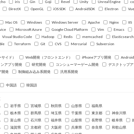
cho
iris
Gin
Goji
Revel
Unity
Unreal Engine
c
DirectX
OpenGL
iOS SDK
AndroidSDK
Electron
Vue
Mac OS
Windows
Windows Server
Apache
Nginx
IIS
vice
Microsoft Azure
Google Cloud Platform
Vim
Emacs
Visual Studio Code
Hadoop
Redis
memcached
Elasticsearch
ble
Terraform
Git
CVS
Mercurial
Subversion
ーサイド）
Web開発（フロントエンド）
iPhoneアプリ開発
Andro
ォンアプリ開発
研究開発
コンシューマーゲーム開発
デスクトップア
ア開発
制御組み込み系開発
汎用系開発
中国語
韓国語
道
県
岩手県
宮城県
秋田県
山形県
福島県
県
栃木県
群馬県
埼玉県
千葉県
東京都
神奈川県
県
富山県
石川県
福井県
山梨県
長野県
岐阜県
県
滋賀県
京都府
大阪府
兵庫県
奈良県
和歌山県