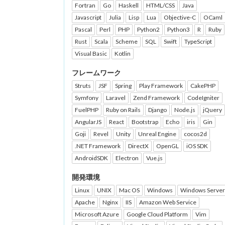
Fortran
Go
Haskell
HTML/CSS
Java
Javascript
Julia
Lisp
Lua
Objective-C
OCaml
Pascal
Perl
PHP
Python2
Python3
R
Ruby
Rust
Scala
Scheme
SQL
Swift
TypeScript
Visual Basic
Kotlin
フレームワーク
Struts
JSF
Spring
Play Framework
CakePHP
Symfony
Laravel
Zend Framework
CodeIgniter
FuelPHP
Ruby on Rails
Django
Node.js
jQuery
AngularJS
React
Bootstrap
Echo
iris
Gin
Goji
Revel
Unity
Unreal Engine
cocos2d
.NET Framework
DirectX
OpenGL
iOS SDK
AndroidSDK
Electron
Vue.js
開発環境
Linux
UNIX
Mac OS
Windows
Windows Server
Apache
Nginx
IIS
Amazon Web Service
Microsoft Azure
Google Cloud Platform
Vim