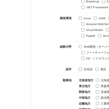
Bootstrap
E
.NET Framework
開発環境
Linux
UNIX
Amazon Web Ser
Visual Studio
Puppet
Ansi
経験分野
Web開発（サーバ
フィーチャーフ
OS・ミドルウェ
語学
日本語
英語
勤務地
北海道地方
北海
東北地方
青森
関東地方
茨城
中部地方
新潟
近畿地方
三重