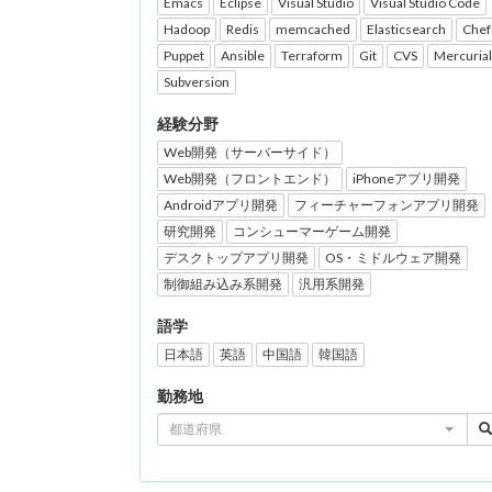
Emacs
Eclipse
Visual Studio
Visual Studio Code
Hadoop
Redis
memcached
Elasticsearch
Chef
Puppet
Ansible
Terraform
Git
CVS
Mercurial
Subversion
経験分野
Web開発（サーバーサイド）
Web開発（フロントエンド）
iPhoneアプリ開発
Androidアプリ開発
フィーチャーフォンアプリ開発
研究開発
コンシューマーゲーム開発
デスクトップアプリ開発
OS・ミドルウェア開発
制御組み込み系開発
汎用系開発
語学
日本語
英語
中国語
韓国語
勤務地
都道府県