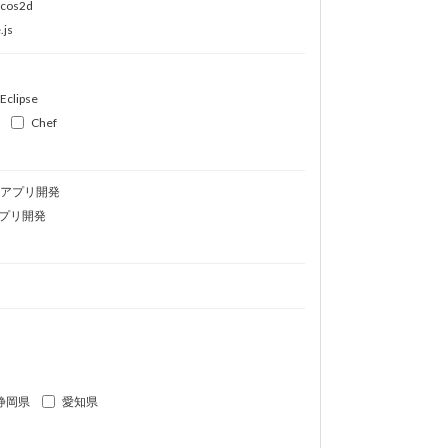
ocos2d
.js
Eclipse
Chef
idアプリ開発
プリ開発
静岡県
愛知県