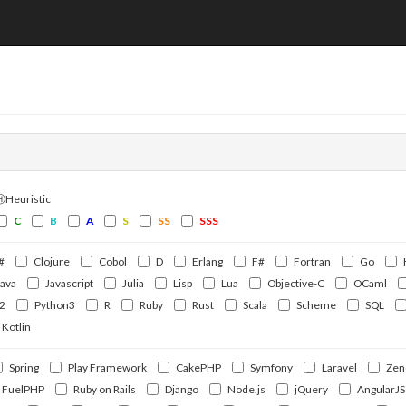
ⒽHeuristic
C
B
A
S
SS
SSS
#
Clojure
Cobol
D
Erlang
F#
Fortran
Go
Java
Javascript
Julia
Lisp
Lua
Objective-C
OCaml
2
Python3
R
Ruby
Rust
Scala
Scheme
SQL
Kotlin
Spring
Play Framework
CakePHP
Symfony
Laravel
Zen
FuelPHP
Ruby on Rails
Django
Node.js
jQuery
AngularJS