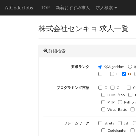
AtCoderJobs
TOP
新着おすすめ求人
求人検索
株式会社センキョ 求人一覧
詳細検索
要求ランク
ⒶAlgorithm
F
E
D
プログラミング言語
C
C++
C
HTML/CSS
PHP
Python
Visual Basic
フレームワーク
Struts
JSF
CodeIgniter