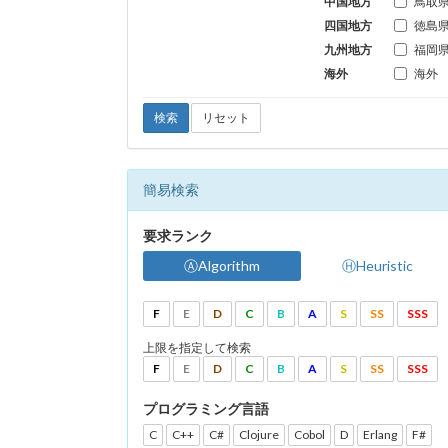
中国地方
鳥取
四国地方
徳島
九州地方
福岡
海外
海外
検索
リセット
簡易検索
要求ランク
ⒶAlgorithm
ⒽHeuristic
F
E
D
C
B
A
S
SS
SSS
上限を指定して検索
F
E
D
C
B
A
S
SS
SSS
プログラミング言語
C
C++
C#
Clojure
Cobol
D
Erlang
F#