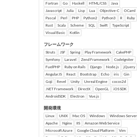
Fortran
Go
Haskell
HTML/CSS
Java
Javascript
Julia
Lisp
Lua
Objective-C
OCaml
Pascal
Perl
PHP
Python2
Python3
R
Ruby
Rust
Scala
Scheme
SQL
Swift
TypeScript
Visual Basic
Kotlin
フレームワーク
Struts
JSF
Spring
Play Framework
CakePHP
Symfony
Laravel
Zend Framework
CodeIgniter
FuelPHP
Ruby on Rails
Django
Node.js
jQuery
AngularJS
React
Bootstrap
Echo
iris
Gin
Goji
Revel
Unity
Unreal Engine
cocos2d
.NET Framework
DirectX
OpenGL
iOS SDK
AndroidSDK
Electron
Vue.js
開発環境
Linux
UNIX
Mac OS
Windows
Windows Server
Apache
Nginx
IIS
Amazon Web Service
Microsoft Azure
Google Cloud Platform
Vim