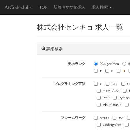
AtCoderJobs
TOP
新着おすすめ求人
求人検索
株式会社センキョ 求人一覧
詳細検索
要求ランク
ⒶAlgorithm
F
E
D
プログラミング言語
C
C++
C
HTML/CSS
PHP
Python
Visual Basic
フレームワーク
Struts
JSF
CodeIgniter