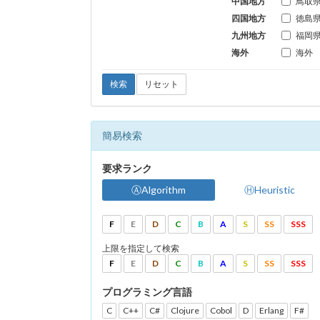
中国地方
鳥取
四国地方
徳島
九州地方
福岡
海外
海外
検索
リセット
簡易検索
要求ランク
ⒶAlgorithm
ⒽHeuristic
F
E
D
C
B
A
S
SS
SSS
上限を指定して検索
F
E
D
C
B
A
S
SS
SSS
プログラミング言語
C
C++
C#
Clojure
Cobol
D
Erlang
F#