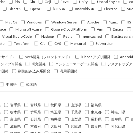
cho
iris
Gin
Goji
Revel
Unity
Unreal Engine
c
DirectX
OpenGL
iOS SDK
AndroidSDK
Electron
Vue
Mac OS
Windows
Windows Server
Apache
Nginx
IIS
vice
Microsoft Azure
Google Cloud Platform
Vim
Emacs
Visual Studio Code
Hadoop
Redis
memcached
Elasticsearch
ble
Terraform
Git
CVS
Mercurial
Subversion
ーサイド）
Web開発（フロントエンド）
iPhoneアプリ開発
Andro
ォンアプリ開発
研究開発
コンシューマーゲーム開発
デスクトップア
ア開発
制御組み込み系開発
汎用系開発
中国語
韓国語
道
県
岩手県
宮城県
秋田県
山形県
福島県
県
栃木県
群馬県
埼玉県
千葉県
東京都
神奈川県
県
富山県
石川県
福井県
山梨県
長野県
岐阜県
県
滋賀県
京都府
大阪府
兵庫県
奈良県
和歌山県