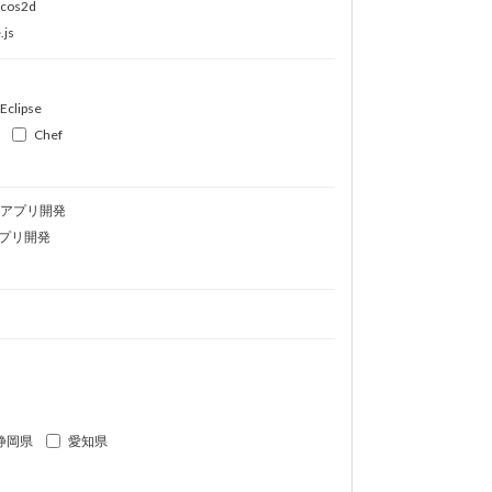
ocos2d
.js
Eclipse
Chef
idアプリ開発
プリ開発
静岡県
愛知県