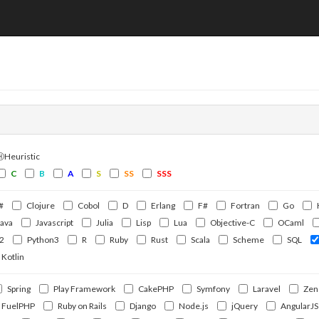
ⒽHeuristic
C
B
A
S
SS
SSS
#
Clojure
Cobol
D
Erlang
F#
Fortran
Go
Java
Javascript
Julia
Lisp
Lua
Objective-C
OCaml
2
Python3
R
Ruby
Rust
Scala
Scheme
SQL
Kotlin
Spring
Play Framework
CakePHP
Symfony
Laravel
Zen
FuelPHP
Ruby on Rails
Django
Node.js
jQuery
AngularJS