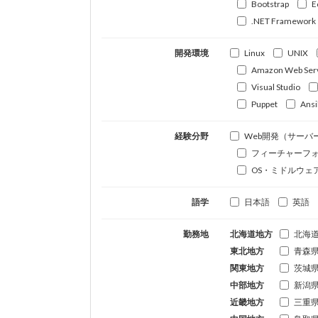
Bootstrap
E
.NET Framework
開発環境
Linux
UNIX
Amazon Web Ser
Visual Studio
Puppet
Ansi
経験分野
Web開発（サーバ
フィーチャーフ
OS・ミドルウェ
語学
日本語
英語
勤務地
北海道地方
北海
東北地方
青森
関東地方
茨城
中部地方
新潟
近畿地方
三重