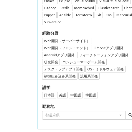
Emacs
Eclipse
Visual Studio
Visual Studio Code
Hadoop
Redis
memcached
Elasticsearch
Chef
Puppet
Ansible
Terraform
Git
CVS
Mercurial
Subversion
経験分野
Web開発（サーバーサイド）
Web開発（フロントエンド）
iPhoneアプリ開発
Androidアプリ開発
フィーチャーフォンアプリ開発
研究開発
コンシューマーゲーム開発
デスクトップアプリ開発
OS・ミドルウェア開発
制御組み込み系開発
汎用系開発
語学
日本語
英語
中国語
韓国語
勤務地
都道府県