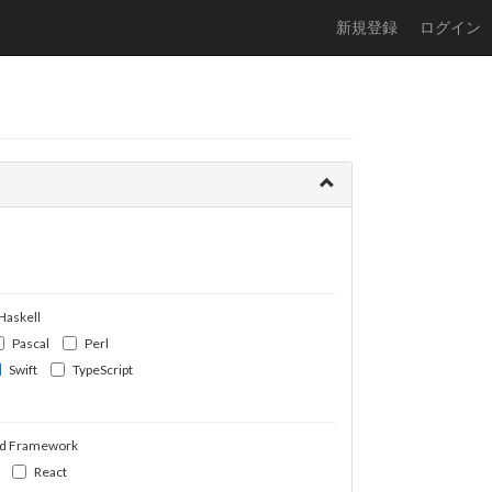
新規登録
ログイン
Haskell
Pascal
Perl
Swift
TypeScript
d Framework
React