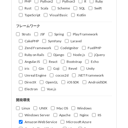
PHP
Python2
Python3
R
Ruby
Rust
Scala
Scheme
SQL
Swift
TypeScript
Visual Basic
Kotlin
フレームワーク
Struts
JSF
Spring
Play Framework
CakePHP
Symfony
Laravel
Zend Framework
CodeIgniter
FuelPHP
Ruby on Rails
Django
Node.js
jQuery
AngularJS
React
Bootstrap
Echo
iris
Gin
Goji
Revel
Unity
Unreal Engine
cocos2d
.NET Framework
DirectX
OpenGL
iOS SDK
AndroidSDK
Electron
Vue.js
開発環境
Linux
UNIX
Mac OS
Windows
Windows Server
Apache
Nginx
IIS
Amazon Web Service
Microsoft Azure