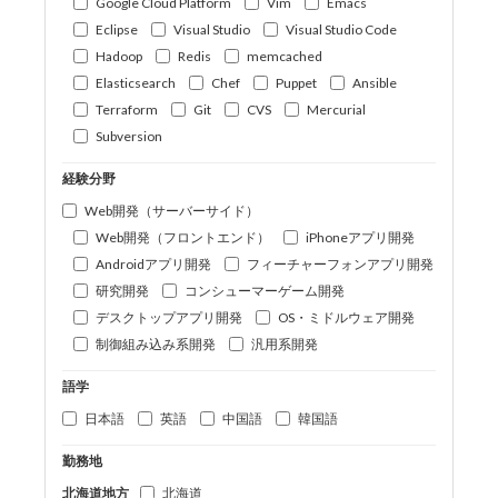
Google Cloud Platform
Vim
Emacs
Eclipse
Visual Studio
Visual Studio Code
Hadoop
Redis
memcached
Elasticsearch
Chef
Puppet
Ansible
Terraform
Git
CVS
Mercurial
Subversion
経験分野
Web開発（サーバーサイド）
Web開発（フロントエンド）
iPhoneアプリ開発
Androidアプリ開発
フィーチャーフォンアプリ開発
研究開発
コンシューマーゲーム開発
デスクトップアプリ開発
OS・ミドルウェア開発
制御組み込み系開発
汎用系開発
語学
日本語
英語
中国語
韓国語
勤務地
北海道地方
北海道