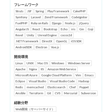
フレームワーク
Struts
JSF
Spring
Play Framework
CakePHP
Symfony
Laravel
Zend Framework
CodeIgniter
FuelPHP
Ruby on Rails
Django
Node.js
jQuery
AngularJS
React
Bootstrap
Echo
iris
Gin
Goji
Revel
Unity
Unreal Engine
cocos2d
.NET Framework
DirectX
OpenGL
iOS SDK
AndroidSDK
Electron
Vue.js
開発環境
Linux
UNIX
Mac OS
Windows
Windows Server
Apache
Nginx
IIS
Amazon Web Service
Microsoft Azure
Google Cloud Platform
Vim
Emacs
Eclipse
Visual Studio
Visual Studio Code
Hadoop
Redis
memcached
Elasticsearch
Chef
Puppet
Ansible
Terraform
Git
CVS
Mercurial
Subversion
経験分野
Web開発（サーバーサイド）