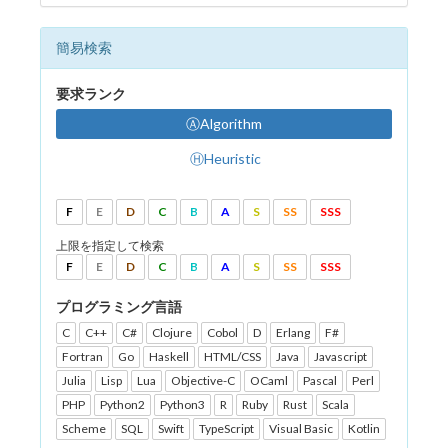
簡易検索
要求ランク
ⒶAlgorithm
ⒽHeuristic
F
E
D
C
B
A
S
SS
SSS
上限を指定して検索
F
E
D
C
B
A
S
SS
SSS
プログラミング言語
C
C++
C#
Clojure
Cobol
D
Erlang
F#
Fortran
Go
Haskell
HTML/CSS
Java
Javascript
Julia
Lisp
Lua
Objective-C
OCaml
Pascal
Perl
PHP
Python2
Python3
R
Ruby
Rust
Scala
Scheme
SQL
Swift
TypeScript
Visual Basic
Kotlin