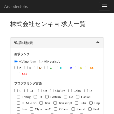
AtCoderJobs
株式会社センキョ 求人一覧
詳細検索
要求ランク
ⒶAlgorithm
ⒽHeuristic
F
E
D
C
B
A
S
SS
SSS
プログラミング言語
C
C++
C#
Clojure
Cobol
D
Erlang
F#
Fortran
Go
Haskell
HTML/CSS
Java
Javascript
Julia
Lisp
Lua
Objective-C
OCaml
Pascal
Perl