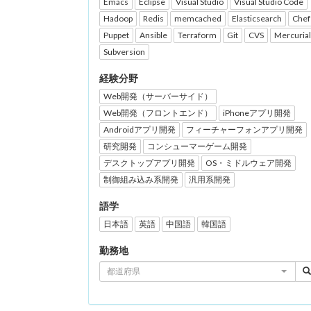
Emacs
Eclipse
Visual Studio
Visual Studio Code
Hadoop
Redis
memcached
Elasticsearch
Chef
Puppet
Ansible
Terraform
Git
CVS
Mercurial
Subversion
経験分野
Web開発（サーバーサイド）
Web開発（フロントエンド）
iPhoneアプリ開発
Androidアプリ開発
フィーチャーフォンアプリ開発
研究開発
コンシューマーゲーム開発
デスクトップアプリ開発
OS・ミドルウェア開発
制御組み込み系開発
汎用系開発
語学
日本語
英語
中国語
韓国語
勤務地
都道府県