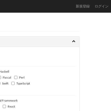
新規登録
ログイン
Haskell
Pascal
Perl
Swift
TypeScript
d Framework
React