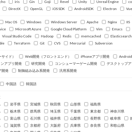
cho
iris
Gin
Goji
Revel
Unity
Unreal Engine
c
DirectX
OpenGL
iOS SDK
AndroidSDK
Electron
Vue
Mac OS
Windows
Windows Server
Apache
Nginx
IIS
vice
Microsoft Azure
Google Cloud Platform
Vim
Emacs
Visual Studio Code
Hadoop
Redis
memcached
Elasticsearch
ble
Terraform
Git
CVS
Mercurial
Subversion
ーサイド）
Web開発（フロントエンド）
iPhoneアプリ開発
Andro
ォンアプリ開発
研究開発
コンシューマーゲーム開発
デスクトップア
ア開発
制御組み込み系開発
汎用系開発
中国語
韓国語
道
県
岩手県
宮城県
秋田県
山形県
福島県
県
栃木県
群馬県
埼玉県
千葉県
東京都
神奈川県
県
富山県
石川県
福井県
山梨県
長野県
岐阜県
県
滋賀県
京都府
大阪府
兵庫県
奈良県
和歌山県