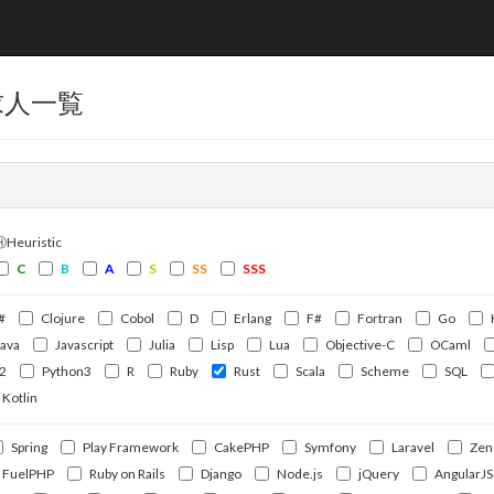
求人一覧
ⒽHeuristic
C
B
A
S
SS
SSS
#
Clojure
Cobol
D
Erlang
F#
Fortran
Go
Java
Javascript
Julia
Lisp
Lua
Objective-C
OCaml
2
Python3
R
Ruby
Rust
Scala
Scheme
SQL
Kotlin
Spring
Play Framework
CakePHP
Symfony
Laravel
Zen
FuelPHP
Ruby on Rails
Django
Node.js
jQuery
AngularJS