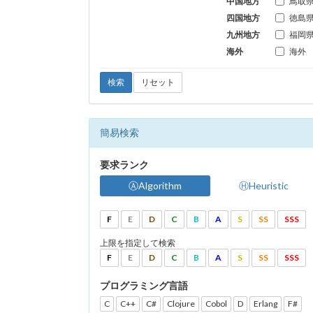
中国地方
鳥取
四国地方
徳島
九州地方
福岡
海外
海外
検索
リセット
簡易検索
要求ランク
ⒶAlgorithm
ⒽHeuristic
F
E
D
C
B
A
S
SS
SSS
上限を指定して検索
F
E
D
C
B
A
S
SS
SSS
プログラミング言語
C
C++
C#
Clojure
Cobol
D
Erlang
F#