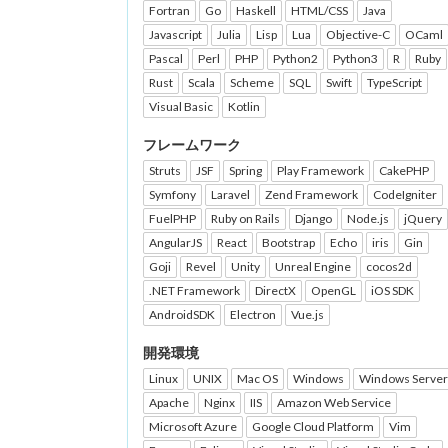
Fortran
Go
Haskell
HTML/CSS
Java
Javascript
Julia
Lisp
Lua
Objective-C
OCaml
Pascal
Perl
PHP
Python2
Python3
R
Ruby
Rust
Scala
Scheme
SQL
Swift
TypeScript
Visual Basic
Kotlin
フレームワーク
Struts
JSF
Spring
Play Framework
CakePHP
Symfony
Laravel
Zend Framework
CodeIgniter
FuelPHP
Ruby on Rails
Django
Node.js
jQuery
AngularJS
React
Bootstrap
Echo
iris
Gin
Goji
Revel
Unity
Unreal Engine
cocos2d
.NET Framework
DirectX
OpenGL
iOS SDK
AndroidSDK
Electron
Vue.js
開発環境
Linux
UNIX
Mac OS
Windows
Windows Server
Apache
Nginx
IIS
Amazon Web Service
Microsoft Azure
Google Cloud Platform
Vim