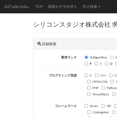
AtCoderJobs
TOP
新着おすすめ求人
求人検索
シリコンスタジオ株式会社 
詳細検索
要求ランク
ⒶAlgorithm
F
E
D
プログラミング言語
C
C++
C
HTML/CSS
PHP
Python
Visual Basic
フレームワーク
Struts
JSF
CodeIgniter