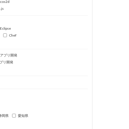
ocos2d
.js
Eclipse
Chef
idアプリ開発
プリ開発
静岡県
愛知県