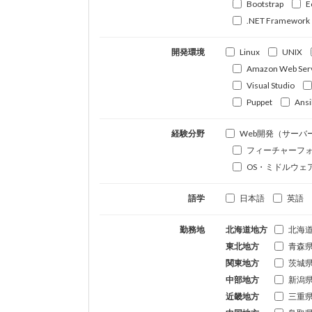
Bootstrap
E
.NET Framework
開発環境
Linux
UNIX
Amazon Web Ser
Visual Studio
Puppet
Ansi
経験分野
Web開発（サーバ
フィーチャーフ
OS・ミドルウェ
語学
日本語
英語
勤務地
北海道地方
北海
東北地方
青森
関東地方
茨城
中部地方
新潟
近畿地方
三重