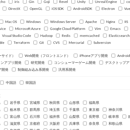
cho
iris
Gin
Goji
Revel
Unity
Unreal Engine
c
DirectX
OpenGL
iOS SDK
AndroidSDK
Electron
Vue
Mac OS
Windows
Windows Server
Apache
Nginx
IIS
vice
Microsoft Azure
Google Cloud Platform
Vim
Emacs
Visual Studio Code
Hadoop
Redis
memcached
Elasticsearch
ble
Terraform
Git
CVS
Mercurial
Subversion
ーサイド）
Web開発（フロントエンド）
iPhoneアプリ開発
Andro
ォンアプリ開発
研究開発
コンシューマーゲーム開発
デスクトップア
ア開発
制御組み込み系開発
汎用系開発
中国語
韓国語
道
県
岩手県
宮城県
秋田県
山形県
福島県
県
栃木県
群馬県
埼玉県
千葉県
東京都
神奈川県
県
富山県
石川県
福井県
山梨県
長野県
岐阜県
県
滋賀県
京都府
大阪府
兵庫県
奈良県
和歌山県