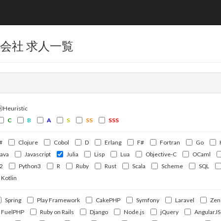
会社 求人一覧
ⒽHeuristic
C
B
A
S
SS
SSS
#
Clojure
Cobol
D
Erlang
F#
Fortran
Go
Java
Javascript
Julia
Lisp
Lua
Objective-C
OCaml
2
Python3
R
Ruby
Rust
Scala
Scheme
SQL
Kotlin
Spring
Play Framework
CakePHP
Symfony
Laravel
Zen
FuelPHP
Ruby on Rails
Django
Node.js
jQuery
AngularJS