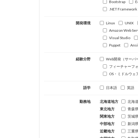
Bootstrap
E
.NET Framework
開発環境
Linux
UNIX
Amazon Web Ser
Visual Studio
Puppet
Ansi
経験分野
Web開発（サーバ
フィーチャーフ
OS・ミドルウェ
語学
日本語
英語
勤務地
北海道地方
北海
東北地方
青森
関東地方
茨城
中部地方
新潟
近畿地方
三重