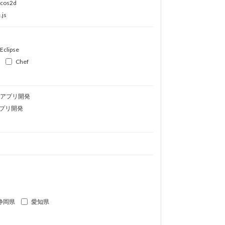
ocos2d
.js
Eclipse
Chef
idアプリ開発
プリ開発
静岡県
愛知県