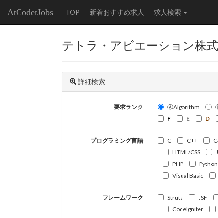
AtCoderJobs
TOP
新着おすすめ求人
求人検索
テトラ・アビエーション株式
詳細検索
要求ランク
ⒶAlgorithm
F
E
D
プログラミング言語
C
C++
C
HTML/CSS
PHP
Python
Visual Basic
フレームワーク
Struts
JSF
CodeIgniter