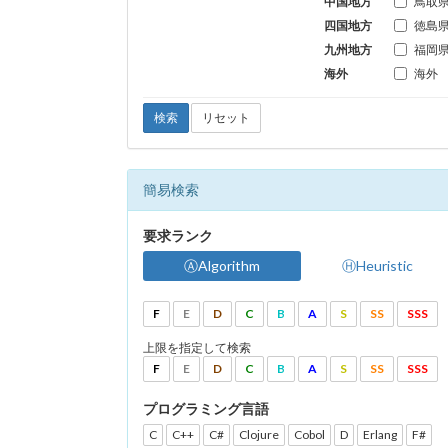
中国地方
鳥取
四国地方
徳島
九州地方
福岡
海外
海外
検索
リセット
簡易検索
要求ランク
ⒶAlgorithm
ⒽHeuristic
F
E
D
C
B
A
S
SS
SSS
上限を指定して検索
F
E
D
C
B
A
S
SS
SSS
プログラミング言語
C
C++
C#
Clojure
Cobol
D
Erlang
F#