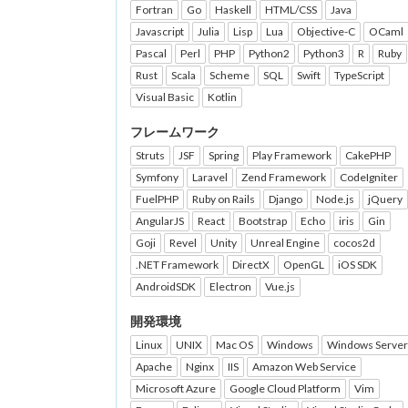
Fortran
Go
Haskell
HTML/CSS
Java
Javascript
Julia
Lisp
Lua
Objective-C
OCaml
Pascal
Perl
PHP
Python2
Python3
R
Ruby
Rust
Scala
Scheme
SQL
Swift
TypeScript
Visual Basic
Kotlin
フレームワーク
Struts
JSF
Spring
Play Framework
CakePHP
Symfony
Laravel
Zend Framework
CodeIgniter
FuelPHP
Ruby on Rails
Django
Node.js
jQuery
AngularJS
React
Bootstrap
Echo
iris
Gin
Goji
Revel
Unity
Unreal Engine
cocos2d
.NET Framework
DirectX
OpenGL
iOS SDK
AndroidSDK
Electron
Vue.js
開発環境
Linux
UNIX
Mac OS
Windows
Windows Server
Apache
Nginx
IIS
Amazon Web Service
Microsoft Azure
Google Cloud Platform
Vim