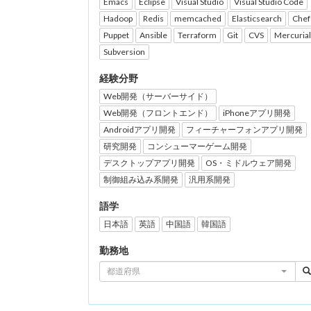
Emacs
Eclipse
Visual Studio
Visual Studio Code
Hadoop
Redis
memcached
Elasticsearch
Chef
Puppet
Ansible
Terraform
Git
CVS
Mercurial
Subversion
経験分野
Web開発（サーバーサイド）
Web開発（フロントエンド）
iPhoneアプリ開発
Androidアプリ開発
フィーチャーフォンアプリ開発
研究開発
コンシューマーゲーム開発
デスクトップアプリ開発
OS・ミドルウェア開発
制御組み込み系開発
汎用系開発
語学
日本語
英語
中国語
韓国語
勤務地
都道府県