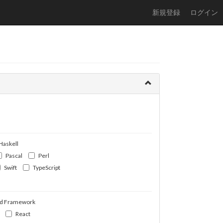
新規登録
ログイン
Haskell
Pascal
Perl
Swift
TypeScript
d Framework
React