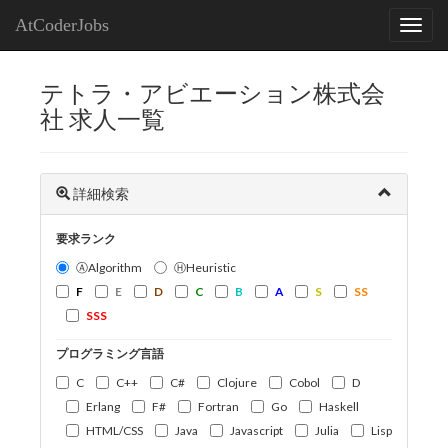
AtCoderJobs
テトラ・アビエーション株式会
社 求人一覧
詳細検索
要求ランク
ⒶAlgorithm
ⒽHeuristic
F
E
D
C
B
A
S
SS
SSS
プログラミング言語
C
C++
C#
Clojure
Cobol
D
Erlang
F#
Fortran
Go
Haskell
HTML/CSS
Java
Javascript
Julia
Lisp