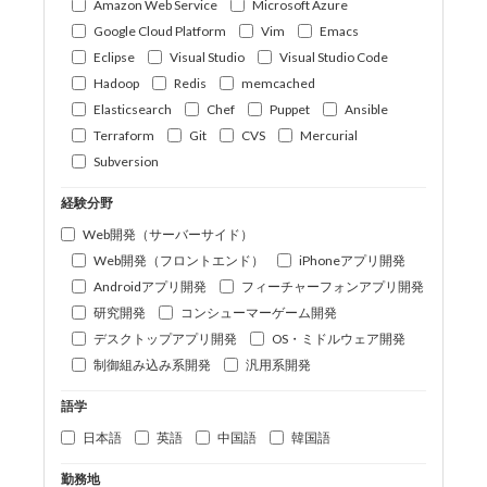
Amazon Web Service
Microsoft Azure
Google Cloud Platform
Vim
Emacs
Eclipse
Visual Studio
Visual Studio Code
Hadoop
Redis
memcached
Elasticsearch
Chef
Puppet
Ansible
Terraform
Git
CVS
Mercurial
Subversion
経験分野
Web開発（サーバーサイド）
Web開発（フロントエンド）
iPhoneアプリ開発
Androidアプリ開発
フィーチャーフォンアプリ開発
研究開発
コンシューマーゲーム開発
デスクトップアプリ開発
OS・ミドルウェア開発
制御組み込み系開発
汎用系開発
語学
日本語
英語
中国語
韓国語
勤務地