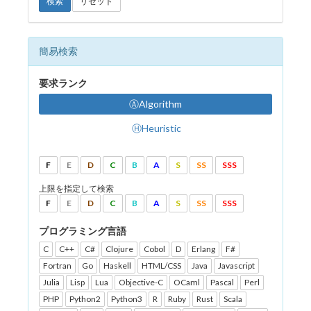
検索
リセット
簡易検索
要求ランク
ⒶAlgorithm
ⒽHeuristic
F
E
D
C
B
A
S
SS
SSS
上限を指定して検索
F
E
D
C
B
A
S
SS
SSS
プログラミング言語
C
C++
C#
Clojure
Cobol
D
Erlang
F#
Fortran
Go
Haskell
HTML/CSS
Java
Javascript
Julia
Lisp
Lua
Objective-C
OCaml
Pascal
Perl
PHP
Python2
Python3
R
Ruby
Rust
Scala