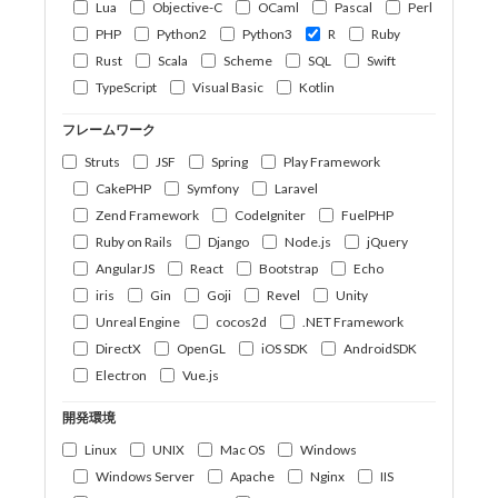
Lua
Objective-C
OCaml
Pascal
Perl
PHP
Python2
Python3
R
Ruby
Rust
Scala
Scheme
SQL
Swift
TypeScript
Visual Basic
Kotlin
フレームワーク
Struts
JSF
Spring
Play Framework
CakePHP
Symfony
Laravel
Zend Framework
CodeIgniter
FuelPHP
Ruby on Rails
Django
Node.js
jQuery
AngularJS
React
Bootstrap
Echo
iris
Gin
Goji
Revel
Unity
Unreal Engine
cocos2d
.NET Framework
DirectX
OpenGL
iOS SDK
AndroidSDK
Electron
Vue.js
開発環境
Linux
UNIX
Mac OS
Windows
Windows Server
Apache
Nginx
IIS