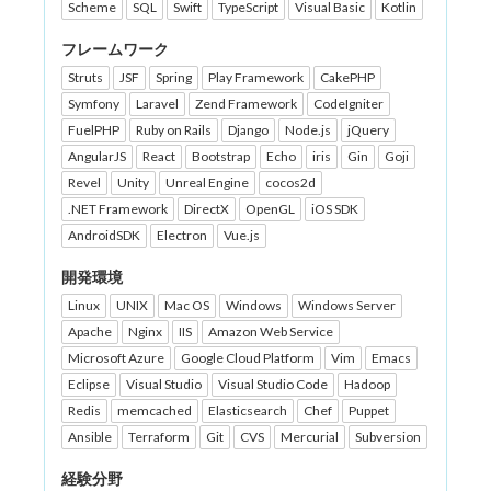
Scheme
SQL
Swift
TypeScript
Visual Basic
Kotlin
フレームワーク
Struts
JSF
Spring
Play Framework
CakePHP
Symfony
Laravel
Zend Framework
CodeIgniter
FuelPHP
Ruby on Rails
Django
Node.js
jQuery
AngularJS
React
Bootstrap
Echo
iris
Gin
Goji
Revel
Unity
Unreal Engine
cocos2d
.NET Framework
DirectX
OpenGL
iOS SDK
AndroidSDK
Electron
Vue.js
開発環境
Linux
UNIX
Mac OS
Windows
Windows Server
Apache
Nginx
IIS
Amazon Web Service
Microsoft Azure
Google Cloud Platform
Vim
Emacs
Eclipse
Visual Studio
Visual Studio Code
Hadoop
Redis
memcached
Elasticsearch
Chef
Puppet
Ansible
Terraform
Git
CVS
Mercurial
Subversion
経験分野