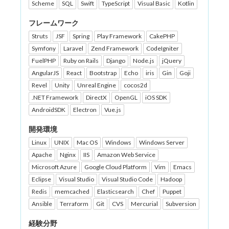
Scheme
SQL
Swift
TypeScript
Visual Basic
Kotlin
フレームワーク
Struts
JSF
Spring
Play Framework
CakePHP
Symfony
Laravel
Zend Framework
CodeIgniter
FuelPHP
Ruby on Rails
Django
Node.js
jQuery
AngularJS
React
Bootstrap
Echo
iris
Gin
Goji
Revel
Unity
Unreal Engine
cocos2d
.NET Framework
DirectX
OpenGL
iOS SDK
AndroidSDK
Electron
Vue.js
開発環境
Linux
UNIX
Mac OS
Windows
Windows Server
Apache
Nginx
IIS
Amazon Web Service
Microsoft Azure
Google Cloud Platform
Vim
Emacs
Eclipse
Visual Studio
Visual Studio Code
Hadoop
Redis
memcached
Elasticsearch
Chef
Puppet
Ansible
Terraform
Git
CVS
Mercurial
Subversion
経験分野