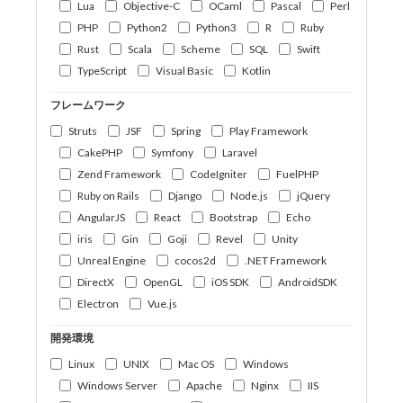
Lua
Objective-C
OCaml
Pascal
Perl
PHP
Python2
Python3
R
Ruby
Rust
Scala
Scheme
SQL
Swift
TypeScript
Visual Basic
Kotlin
フレームワーク
Struts
JSF
Spring
Play Framework
CakePHP
Symfony
Laravel
Zend Framework
CodeIgniter
FuelPHP
Ruby on Rails
Django
Node.js
jQuery
AngularJS
React
Bootstrap
Echo
iris
Gin
Goji
Revel
Unity
Unreal Engine
cocos2d
.NET Framework
DirectX
OpenGL
iOS SDK
AndroidSDK
Electron
Vue.js
開発環境
Linux
UNIX
Mac OS
Windows
Windows Server
Apache
Nginx
IIS