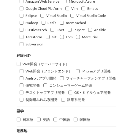
Amazon Web Service
Microsoft Azure
Google Cloud Platform
Vim
Emacs
Eclipse
Visual Studio
Visual Studio Code
Hadoop
Redis
memcached
Elasticsearch
Chef
Puppet
Ansible
Terraform
Git
CVS
Mercurial
Subversion
経験分野
Web開発（サーバーサイド）
Web開発（フロントエンド）
iPhoneアプリ開発
Androidアプリ開発
フィーチャーフォンアプリ開発
研究開発
コンシューマーゲーム開発
デスクトップアプリ開発
OS・ミドルウェア開発
制御組み込み系開発
汎用系開発
語学
日本語
英語
中国語
韓国語
勤務地