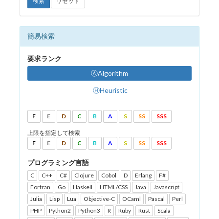
検索
リセット
簡易検索
要求ランク
ⒶAlgorithm
ⒽHeuristic
F
E
D
C
B
A
S
SS
SSS
上限を指定して検索
F
E
D
C
B
A
S
SS
SSS
プログラミング言語
C
C++
C#
Clojure
Cobol
D
Erlang
F#
Fortran
Go
Haskell
HTML/CSS
Java
Javascript
Julia
Lisp
Lua
Objective-C
OCaml
Pascal
Perl
PHP
Python2
Python3
R
Ruby
Rust
Scala