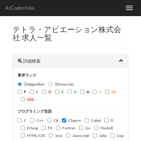
AtCoderJobs
テトラ・アビエーション株式会
社 求人一覧
詳細検索
要求ランク
ⒶAlgorithm
ⒽHeuristic
F
E
D
C
B
A
S
SS
SSS
プログラミング言語
C
C++
C#
Clojure
Cobol
D
Erlang
F#
Fortran
Go
Haskell
HTML/CSS
Java
Javascript
Julia
Lisp