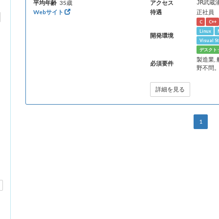
平均年齢
35歳
アクセス
JR武蔵
Webサイト
待遇
正社員
C
C++
Linux
開発環境
Visual S
デスクト
製造業,
必須要件
野不問。
詳細を見る
1