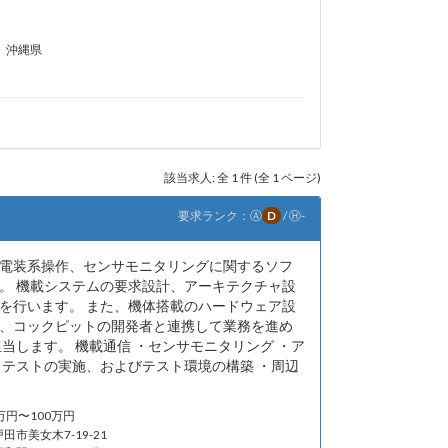
沖縄県
該当求人: 全 1 件 (全 1 ページ)
要求ランク：
Ⓐ
D
/
Ⓗ
-
電装系操作、センサモニタリングに関するソフ
。 機載システムの要求設計、アーキテクチャ設
を行います。 また、機体搭載のハードウェア設
、コックピットの開発者と連携して業務を進め
当します。 機載通信 ・センサモニタリング ・ア
・テストの実施、およびテスト環境の構築 ・周辺
0万円〜100万円
田市美女木7-19-21