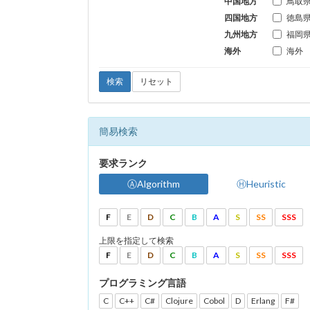
中国地方
鳥取
四国地方
徳島
九州地方
福岡
海外
海外
検索
リセット
簡易検索
要求ランク
ⒶAlgorithm
ⒽHeuristic
F
E
D
C
B
A
S
SS
SSS
上限を指定して検索
F
E
D
C
B
A
S
SS
SSS
プログラミング言語
C
C++
C#
Clojure
Cobol
D
Erlang
F#