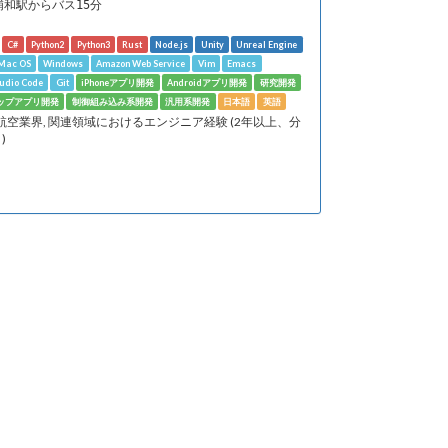
浦和駅からバス15分
C#
Python2
Python3
Rust
Node.js
Unity
Unreal Engine
Mac OS
Windows
Amazon Web Service
Vim
Emacs
tudio Code
Git
iPhoneアプリ開発
Androidアプリ開発
研究開発
ップアプリ開発
制御組み込み系開発
汎用系開発
日本語
英語
 航空業界, 関連領域におけるエンジニア経験 (2年以上、分
)