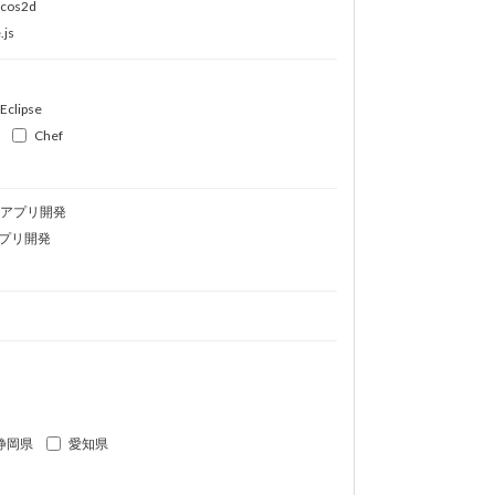
ocos2d
.js
Eclipse
Chef
idアプリ開発
プリ開発
静岡県
愛知県