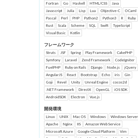
Fortran
Go
Haskell
HTML/CSS
Java
Javascript
Julia
Lisp
Lua
Objective-C
OCaml
Pascal
Perl
PHP
Python2
Python3
R
Ruby
Rust
Scala
Scheme
SQL
Swift
TypeScript
Visual Basic
Kotlin
フレームワーク
Struts
JSF
Spring
Play Framework
CakePHP
Symfony
Laravel
Zend Framework
CodeIgniter
FuelPHP
Ruby on Rails
Django
Node.js
jQuery
AngularJS
React
Bootstrap
Echo
iris
Gin
Goji
Revel
Unity
Unreal Engine
cocos2d
.NET Framework
DirectX
OpenGL
iOS SDK
AndroidSDK
Electron
Vue.js
開発環境
Linux
UNIX
Mac OS
Windows
Windows Server
Apache
Nginx
IIS
Amazon Web Service
Microsoft Azure
Google Cloud Platform
Vim