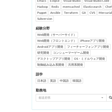
Emacs
Eclipse
Visual Studio
Visual Studio Code
Hadoop
Redis
memcached
Elasticsearch
Chef
Puppet
Ansible
Terraform
Git
CVS
Mercurial
Subversion
経験分野
Web開発（サーバーサイド）
Web開発（フロントエンド）
iPhoneアプリ開発
Androidアプリ開発
フィーチャーフォンアプリ開発
研究開発
コンシューマーゲーム開発
デスクトップアプリ開発
OS・ミドルウェア開発
制御組み込み系開発
汎用系開発
語学
日本語
英語
中国語
韓国語
勤務地
都道府県