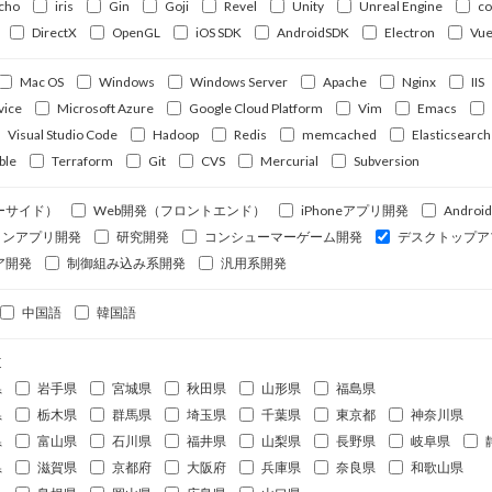
cho
iris
Gin
Goji
Revel
Unity
Unreal Engine
c
DirectX
OpenGL
iOS SDK
AndroidSDK
Electron
Vue
Mac OS
Windows
Windows Server
Apache
Nginx
IIS
vice
Microsoft Azure
Google Cloud Platform
Vim
Emacs
Visual Studio Code
Hadoop
Redis
memcached
Elasticsearch
ble
Terraform
Git
CVS
Mercurial
Subversion
ーサイド）
Web開発（フロントエンド）
iPhoneアプリ開発
Andro
ォンアプリ開発
研究開発
コンシューマーゲーム開発
デスクトップア
ア開発
制御組み込み系開発
汎用系開発
中国語
韓国語
道
県
岩手県
宮城県
秋田県
山形県
福島県
県
栃木県
群馬県
埼玉県
千葉県
東京都
神奈川県
県
富山県
石川県
福井県
山梨県
長野県
岐阜県
県
滋賀県
京都府
大阪府
兵庫県
奈良県
和歌山県