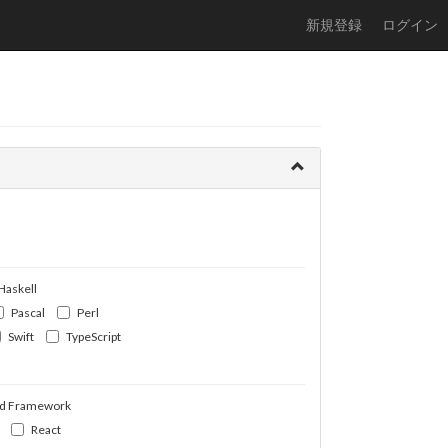
新規登録
ログイン
Haskell
Pascal
Perl
Swift
TypeScript
d Framework
React