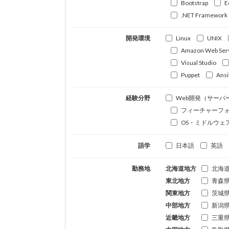
Bootstrap
E
.NET Framework
開発環境
Linux
UNIX
Amazon Web Ser
Visual Studio
Puppet
Ansi
経験分野
Web開発（サーバ
フィーチャーフ
OS・ミドルウェ
語学
日本語
英語
勤務地
北海道地方
北海
東北地方
青森
関東地方
茨城
中部地方
新潟
近畿地方
三重