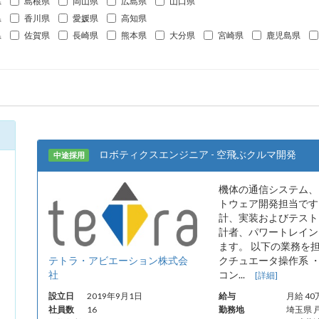
県
島根県
岡山県
広島県
山口県
県
香川県
愛媛県
高知県
県
佐賀県
長崎県
熊本県
大分県
宮崎県
鹿児島県
ロボティクスエンジニア - 空飛ぶクルマ開発
中途採用
機体の通信システム、
トウェア開発担当です
計、実装およびテスト
計者、パワートレイン
ます。 以下の業務を担
テトラ・アビエーション株式会
クチュエータ操作系 
社
コン...
[詳細]
設立日
2019年9月1日
給与
月給 4
社員数
16
勤務地
埼玉県 戸