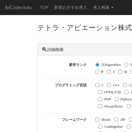
AtCoderJobs
TOP
新着おすすめ求人
求人検索
テトラ・アビエーション株式
詳細検索
要求ランク
ⒶAlgorithm
F
E
D
プログラミング言語
C
C++
C
HTML/CSS
PHP
Python
Visual Basic
フレームワーク
Struts
JSF
CodeIgniter