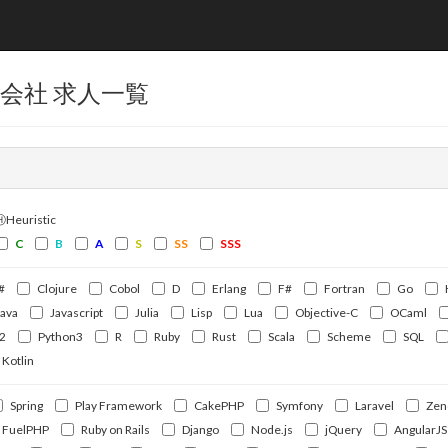
会社 求人一覧
ⒽHeuristic
C
B
A
S
SS
SSS
#
Clojure
Cobol
D
Erlang
F#
Fortran
Go
Java
Javascript
Julia
Lisp
Lua
Objective-C
OCaml
2
Python3
R
Ruby
Rust
Scala
Scheme
SQL
Kotlin
Spring
Play Framework
CakePHP
Symfony
Laravel
Zen
FuelPHP
Ruby on Rails
Django
Node.js
jQuery
AngularJS