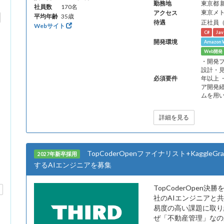
勤務地
東京都 
社員数
170名
アクセス
東京メ
平均年齢
35歳
待遇
正社員
Webサイト
C#
Jav
開発環境
Amazon W
Web開
・開発
設計・
必須要件
年以上
ア開発
ムを用
詳細を見る
TopCoderOpenファイナリスト+Kaggl
2027年新卒採用
するAIエンジニアを募集
TopCoderOpen決勝
社のAIエンジニアと
易度の高い課題に取り
ぜ「不動産管理」なの