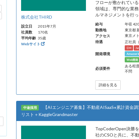
フローが敷かれている
領域は、専門的な業務
ルマネジメントを行って
株式会社THIRD
給与
年収 4
設立日
2015年7月
勤務地
東京都 
社員数
170名
アクセス
東京メ
平均年齢
35歳
待遇
正社員
Webサイト
C++
Ja
開発環境
Amazon W
Web開
ある程度
必須要件
不問
詳細を見る
【AIエンジニア募集】不動産AISaaS※累計資金調達額
中途採用
リスト＋KaggleGrandmaster
TopCoderOpen決勝
社のCSOと共に、不