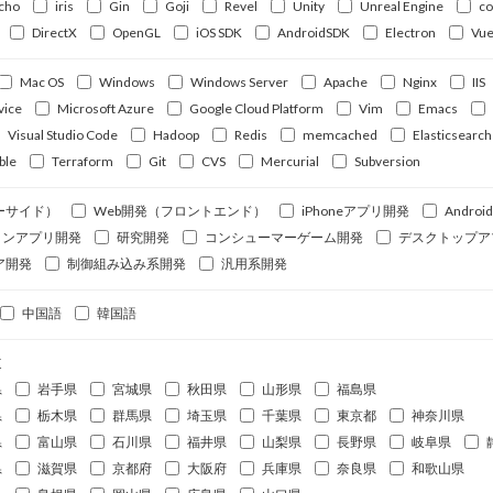
cho
iris
Gin
Goji
Revel
Unity
Unreal Engine
c
DirectX
OpenGL
iOS SDK
AndroidSDK
Electron
Vue
Mac OS
Windows
Windows Server
Apache
Nginx
IIS
vice
Microsoft Azure
Google Cloud Platform
Vim
Emacs
Visual Studio Code
Hadoop
Redis
memcached
Elasticsearch
ble
Terraform
Git
CVS
Mercurial
Subversion
ーサイド）
Web開発（フロントエンド）
iPhoneアプリ開発
Andro
ォンアプリ開発
研究開発
コンシューマーゲーム開発
デスクトップア
ア開発
制御組み込み系開発
汎用系開発
中国語
韓国語
道
県
岩手県
宮城県
秋田県
山形県
福島県
県
栃木県
群馬県
埼玉県
千葉県
東京都
神奈川県
県
富山県
石川県
福井県
山梨県
長野県
岐阜県
県
滋賀県
京都府
大阪府
兵庫県
奈良県
和歌山県