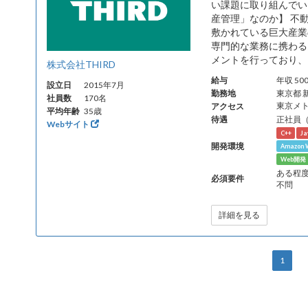
い課題に取り組んでい
産管理」なのか】 不
敷かれている巨大産業
専門的な業務に携わる
メントを行っており、そ
株式会社THIRD
給与
年収 50
設立日
2015年7月
勤務地
東京都 
社員数
170名
アクセス
東京メ
平均年齢
35歳
待遇
正社員
Webサイト
C++
Ja
開発環境
Amazon W
Web開
ある程度
必須要件
不問
詳細を見る
1