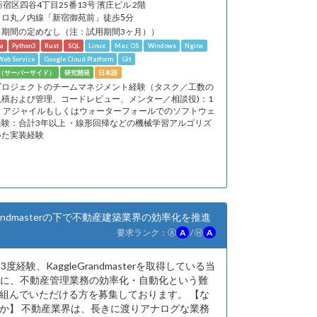
新宿区四谷4丁目25番13号 濱庄ビル 2階
トロ丸ノ内線「新宿御苑前」徒歩5分
（期間の定めなし（注：試用期間3ヶ月））
a
Python3
Rust
SQL
Linux
Mac OS
Windows
Nginx
eb Service
Google Cloud Platform
Git
発（サーバーサイド）
研究開発
日本語
プロジェクトのチームマネジメント経験（タスク／工数の
見積および管理、コードレビュー、メンター／相談役)：1
 ・アジャイルもしくはウォーターフォールでのソフトウェ
経験：合計3年以上 ・線形回帰などの機械学習アルゴリズ
いた実装経験
eGrandmasterの下で不動産建築業界の効率化を推進
要求ランク：
Ⓐ
A
/
Ⓗ
A
を3度経験、KaggleGrandmasterを取得している当
共に、不動産管理業務の効率化・自動化という難
組んでいただける方を募集しております。 【な
か】 不動産業界は、長きに渡りアナログな業務