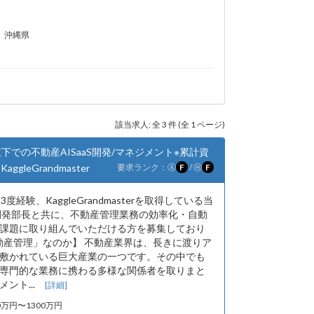
沖縄県
該当求人: 全 3 件 (全 1 ページ)
下での不動産AISaaS開発/マネジメント※累計資
gleGrandmaster
要求ランク：
Ⓐ
F
/
Ⓗ
F
を3度経験、KaggleGrandmasterを取得している当
I開発部長と共に、不動産管理業務の効率化・自動
課題に取り組んでいただける方を募集しており
産管理」なのか】 不動産業界は、長きに渡りア
敷かれている巨大産業の一つです。その中でも
専門的な業務に携わる多様な関係者を取りまと
ント...
[詳細]
0万円〜1300万円