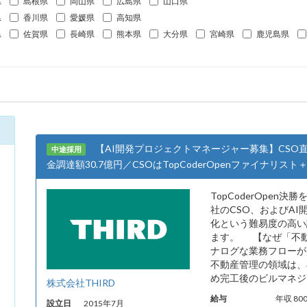
県
島根県
岡山県
広島県
山口県
県
香川県
愛媛県
高知県
県
佐賀県
長崎県
熊本県
大分県
宮崎県
鹿児島県
【AI開発プロジェクトマネージャー募集】CSO直
中途採用
金調達額30.7億円／CSOはTopCoderOpenファイナリスト＋Kag
TopCoderOpen決勝
社のCSO、およびA
化という難易度の高い
ます。 【なぜ「不動
ナログな業務フローが
不動産管理の領域は、
め完工後のビルマネジメ
株式会社THIRD
給与
年収 80
設立日
2015年7月