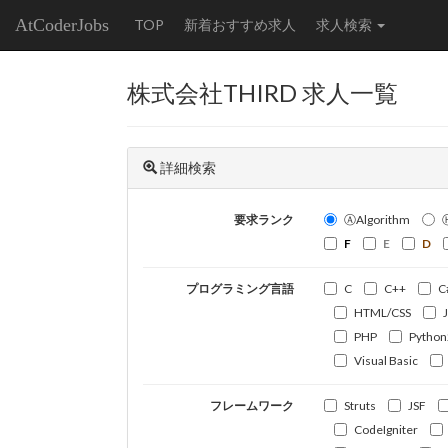
AtCoderJobs
TOP
新着おすすめ求人
求人検索
株式会社THIRD 求人一覧
詳細検索
要求ランク
ⒶAlgorithm
F
E
D
プログラミング言語
C
C++
C
HTML/CSS
PHP
Python
Visual Basic
フレームワーク
Struts
JSF
CodeIgniter