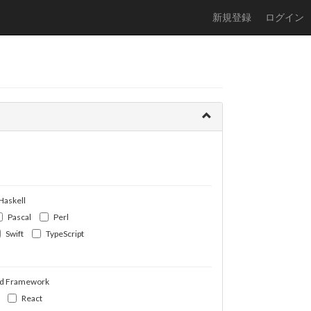
新規登録
ログイン
Haskell
Pascal
Perl
Swift
TypeScript
d Framework
React