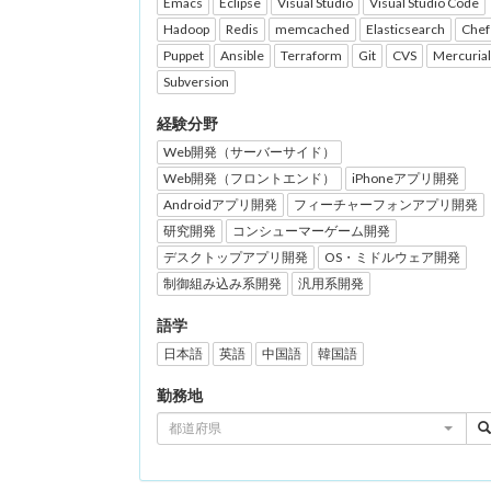
Emacs
Eclipse
Visual Studio
Visual Studio Code
Hadoop
Redis
memcached
Elasticsearch
Chef
Puppet
Ansible
Terraform
Git
CVS
Mercurial
Subversion
経験分野
Web開発（サーバーサイド）
Web開発（フロントエンド）
iPhoneアプリ開発
Androidアプリ開発
フィーチャーフォンアプリ開発
研究開発
コンシューマーゲーム開発
デスクトップアプリ開発
OS・ミドルウェア開発
制御組み込み系開発
汎用系開発
語学
日本語
英語
中国語
韓国語
勤務地
都道府県