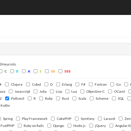
ⒽHeuristic
C
B
A
S
SS
SSS
#
Clojure
Cobol
D
Erlang
F#
Fortran
Go
Java
Javascript
Julia
Lisp
Lua
Objective-C
OCaml
2
Python3
R
Ruby
Rust
Scala
Scheme
SQL
Kotlin
Spring
Play Framework
CakePHP
Symfony
Laravel
Zen
FuelPHP
Ruby on Rails
Django
Node.js
jQuery
AngularJS