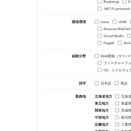
Bootstrap
E
.NET Framework
開発環境
Linux
UNIX
Amazon Web Ser
Visual Studio
Puppet
Ansi
経験分野
Web開発（サーバ
フィーチャーフ
OS・ミドルウェ
語学
日本語
英語
勤務地
北海道地方
北海
東北地方
青森
関東地方
茨城
中部地方
新潟
近畿地方
三重