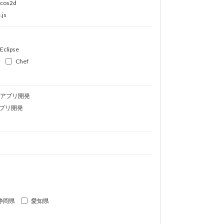
ocos2d
.js
Eclipse
Chef
idアプリ開発
プリ開発
静岡県
愛知県