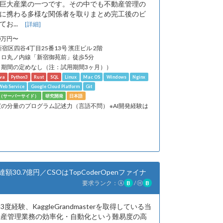
巨大産業の一つです。その中でも不動産管理の
に携わる多様な関係者を取りまとめ完工後のビ
お...
[詳細]
20万円〜
新宿区四谷4丁目25番13号 濱庄ビル 2階
トロ丸ノ内線「新宿御苑前」徒歩5分
（期間の定めなし（注：試用期間3ヶ月））
va
Python3
Rust
SQL
Linux
Mac OS
Windows
Nginx
eb Service
Google Cloud Platform
Git
発（サーバーサイド）
研究開発
日本語
の分量のプログラム記述力（言語不問） ※AI開発経験は
30.7億円／CSOはTopCoderOpenファイナ
要求ランク：
Ⓐ
B
/
Ⓗ
B
を3度経験、KaggleGrandmasterを取得している当
動産管理業務の効率化・自動化という難易度の高