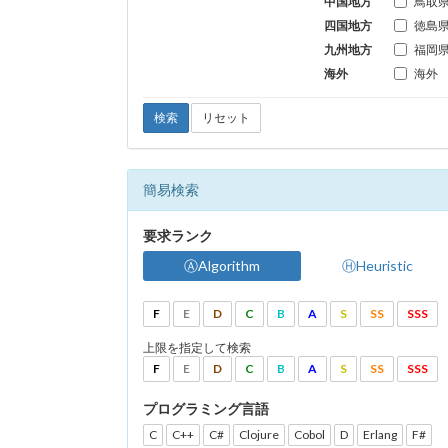
中国地方
鳥取
四国地方
徳島
九州地方
福岡
海外
海外
検索
リセット
簡易検索
要求ランク
ⒶAlgorithm
ⒽHeuristic
F
E
D
C
B
A
S
SS
SSS
上限を指定して検索
F
E
D
C
B
A
S
SS
SSS
プログラミング言語
C
C++
C#
Clojure
Cobol
D
Erlang
F#