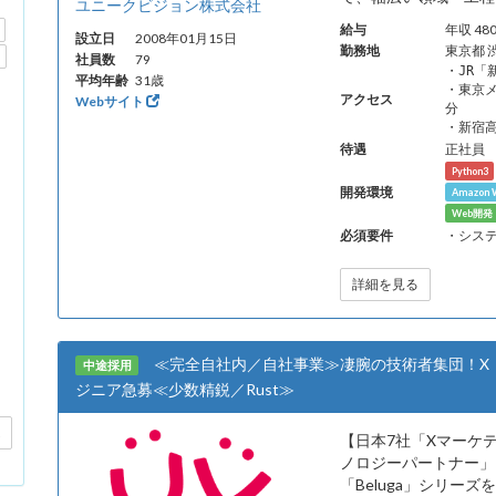
ユニークビジョン株式会社
給与
年収 48
設立日
2008年01月15日
勤務地
東京都 
社員数
79
・JR
平均年齢
31歳
・東京メ
アクセス
Webサイト
分
・新宿
待遇
正社員
Python3
開発環境
Amazon W
Web開
必須要件
・シス
詳細を見る
≪完全自社内／自社事業≫凄腕の技術者集団！X・
中途採用
ジニア急募≪少数精鋭／Rust≫
【日本7社「Xマーケテ
ノロジーパートナー」
「Beluga」シリー