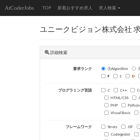
AtCoderJobs
TOP
新着おすすめ求人
求人検索
ユニークビジョン株式会社 
詳細検索
要求ランク
ⒶAlgorithm
F
E
D
プログラミング言語
C
C++
C
HTML/CSS
PHP
Python
Visual Basic
フレームワーク
Struts
JSF
CodeIgniter