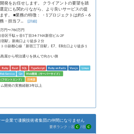
ズの開発をお任せします。 クライアントの要望を踏
選定にも関わりながら、より良いサービスの提
す。 ■業務の特徴： ・1プロジェクトは約5－6
務・担当フ...
[詳細]
20万円〜780万円
渋谷区千駄ヶ谷5丁目34-7 NX新宿ビル 2F
「新宿駅」新南口より徒歩２分
トロ副都心線「新宿三丁目駅」E7、E8出口より徒歩１
高島屋から明治通りを挟んで向かい側
Ruby
Rust
SQL
TypeScript
Ruby on Rails
Vue.js
Linux
eb Service
Git
Web開発（サーバーサイド）
発（フロントエンド）
日本語
テム開発の実務経験3年以上
トナー企業で凄腕技術者集団の仲間になりません
要求ランク：
Ⓐ
C
/
Ⓗ
C