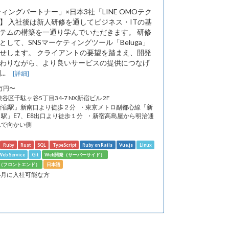
ィングパートナー」×日本3社「LINE OMOテク
】 入社後は新人研修を通してビジネス・ITの基
テムの構築を一通り学んでいただきます。 研修
して、SNSマーケティングツール「Beluga」
せします。 クライアントの要望を踏まえ、開発
わりながら、より良いサービスの提供につなげ
...
[詳細]
5万円〜
渋谷区千駄ヶ谷5丁目34-7 NX新宿ビル 2F
「新宿駅」新南口より徒歩２分 ・東京メトロ副都心線「新
駅」E7、E8出口より徒歩１分 ・新宿高島屋から明治通
んで向かい側
Ruby
Rust
SQL
TypeScript
Ruby on Rails
Vue.js
Linux
eb Service
Git
Web開発（サーバーサイド）
発（フロントエンド）
日本語
年4月に入社可能な方