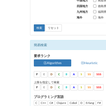
中国地方
鳥取
四国地方
徳島
九州地方
福岡
海外
海外
検索
リセット
簡易検索
要求ランク
ⒶAlgorithm
ⒽHeuristic
F
E
D
C
B
A
S
SS
SSS
上限を指定して検索
F
E
D
C
B
A
S
SS
SSS
プログラミング言語
C
C++
C#
Clojure
Cobol
D
Erlang
F#