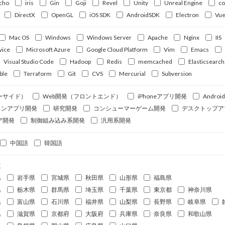
cho
iris
Gin
Goji
Revel
Unity
Unreal Engine
c
DirectX
OpenGL
iOS SDK
AndroidSDK
Electron
Vue
Mac OS
Windows
Windows Server
Apache
Nginx
IIS
vice
Microsoft Azure
Google Cloud Platform
Vim
Emacs
Visual Studio Code
Hadoop
Redis
memcached
Elasticsearch
ble
Terraform
Git
CVS
Mercurial
Subversion
ーサイド）
Web開発（フロントエンド）
iPhoneアプリ開発
Andro
ォンアプリ開発
研究開発
コンシューマーゲーム開発
デスクトップア
ア開発
制御組み込み系開発
汎用系開発
中国語
韓国語
道
県
岩手県
宮城県
秋田県
山形県
福島県
県
栃木県
群馬県
埼玉県
千葉県
東京都
神奈川県
県
富山県
石川県
福井県
山梨県
長野県
岐阜県
県
滋賀県
京都府
大阪府
兵庫県
奈良県
和歌山県