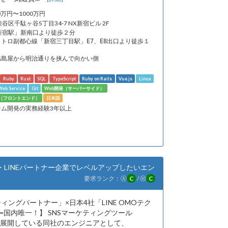
0万円〜1000万円
渋谷区千駄ヶ谷5丁目34-7 NX新宿ビル 2F
「新宿駅」新南口より徒歩２分
トロ副都心線「新宿三丁目駅」E7、E8出口より徒歩１
高島屋から明治通りを挟んで向かい側
Ruby
Rust
SQL
TypeScript
Ruby on Rails
Vue.js
Linux
eb Service
Git
Web開発（サーバーサイド）
発（フロントエンド）
日本語
テム開発の実務経験3年以上
LINEパートナー企業でレベルアップしたいエン
要求ランク：
Ⓐ
C
/
Ⓗ
C
ィングパートナー」×日本4社「LINE OMOテク
=国内唯一！】 SNSマーケティングツール
ズを展開している同社のエンジニアとして、