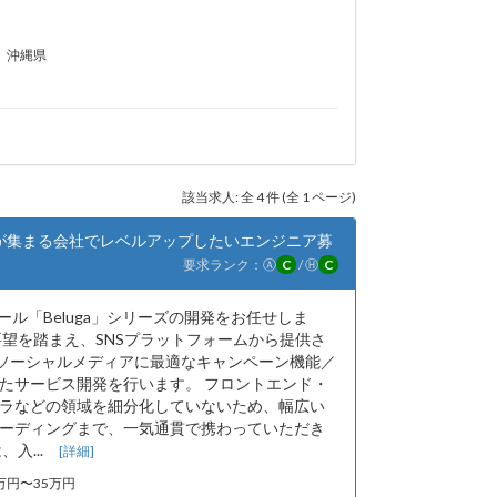
沖縄県
該当求人: 全 4 件 (全 1 ページ)
が集まる会社でレベルアップしたいエンジニア募
要求ランク：
Ⓐ
C
/
Ⓗ
C
ール「Beluga」シリーズの開発をお任せしま
要望を踏まえ、SNSプラットフォームから提供さ
各ソーシャルメディアに最適なキャンペーン機能／
たサービス開発を行います。 フロントエンド・
ラなどの領域を細分化していないため、幅広い
ーディングまで、一気通貫で携わっていただき
、入...
[詳細]
5万円〜35万円