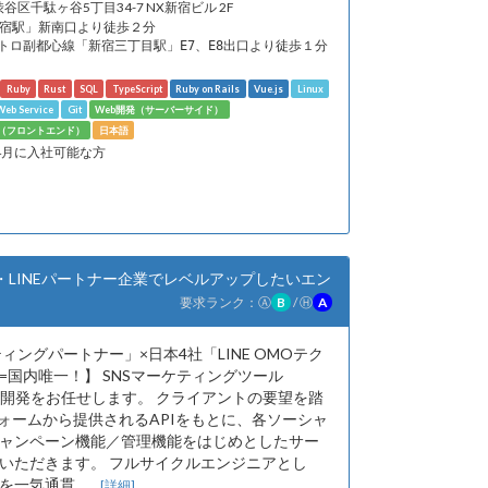
渋谷区千駄ヶ谷5丁目34-7 NX新宿ビル 2F
新宿駅」新南口より徒歩２分
トロ副都心線「新宿三丁目駅」E7、E8出口より徒歩１分
Ruby
Rust
SQL
TypeScript
Ruby on Rails
Vue.js
Linux
eb Service
Git
Web開発（サーバーサイド）
発（フロントエンド）
日本語
年4月に入社可能な方
LINEパートナー企業でレベルアップしたいエン
要求ランク：
Ⓐ
B
/
Ⓗ
A
ィングパートナー」×日本4社「LINE OMOテク
=国内唯一！】 SNSマーケティングツール
ズの開発をお任せします。 クライアントの要望を踏
フォームから提供されるAPIをもとに、各ソーシャ
ャンペーン機能／管理機能をはじめとしたサー
いただきます。 フルサイクルエンジニアとし
を一気通貫...
[詳細]