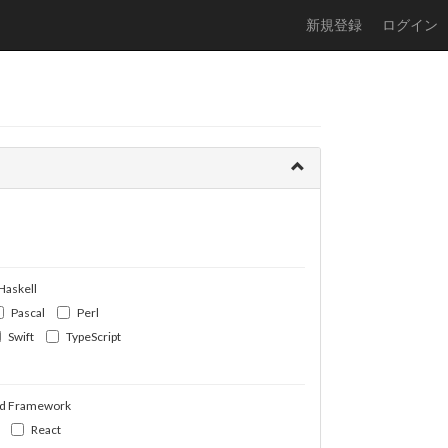
新規登録
ログイン
Haskell
Pascal
Perl
Swift
TypeScript
d Framework
React