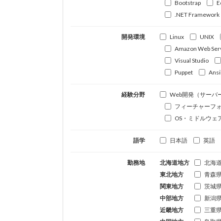
Bootstrap
E
.NET Framework
開発環境
Linux
UNIX
Amazon Web Ser
Visual Studio
Puppet
Ansi
経験分野
Web開発（サーバ
フィーチャーフ
OS・ミドルウェ
語学
日本語
英語
勤務地
北海道地方
北海
東北地方
青森
関東地方
茨城
中部地方
新潟
近畿地方
三重