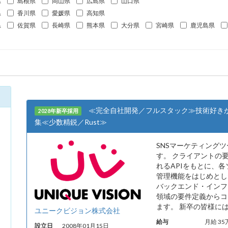
県
島根県
岡山県
広島県
山口県
県
香川県
愛媛県
高知県
県
佐賀県
長崎県
熊本県
大分県
宮崎県
鹿児島県
≪完全自社開発／フルスタック≫技術好き
2028年新卒採用
集≪少数精鋭／Rust≫
SNSマーケティングツ
す。 クライアントの
れるAPIをもとに、
管理機能をはじめとし
バックエンド・インフ
領域の要件定義からコ
ます。 新卒の皆様には
ユニークビジョン株式会社
給与
月給 3
設立日
2008年01月15日