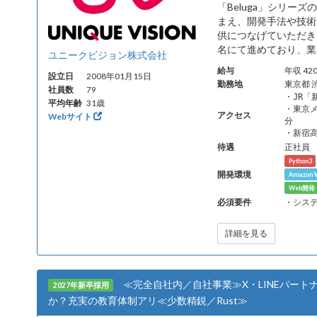
「Beluga」シリー
まえ、開発手法や技術
供につなげていただきま
名にて進めており、業
ユニークビジョン株式会社
給与
年収 4
設立日
2008年01月15日
勤務地
東京都 
社員数
79
・JR
平均年齢
31歳
・東京メ
アクセス
Webサイト
分
・新宿
待遇
正社員
Python3
開発環境
Amazon W
Web開
必須要件
・シス
詳細を見る
≪完全自社内／自社事業≫X・LINEパー
2027年新卒採用
か？充実の教育体制アリ≪少数精鋭／Rust≫