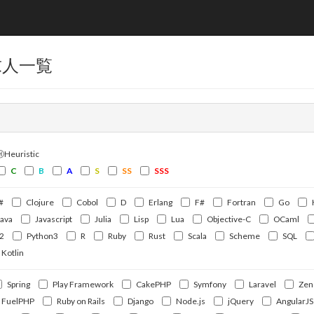
求人一覧
ⒽHeuristic
C
B
A
S
SS
SSS
#
Clojure
Cobol
D
Erlang
F#
Fortran
Go
Java
Javascript
Julia
Lisp
Lua
Objective-C
OCaml
2
Python3
R
Ruby
Rust
Scala
Scheme
SQL
Kotlin
Spring
Play Framework
CakePHP
Symfony
Laravel
Zen
FuelPHP
Ruby on Rails
Django
Node.js
jQuery
AngularJS