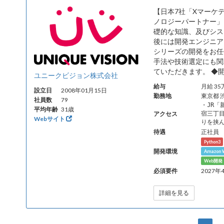
【日本7社「Xマーケテ
ノロジーパートナー」
礎的な知識、及びシス
後には開発エンジニアと
シリーズの開発をお任
手法や技術選定にも関
ていただきます。 ◆開
ユニークビジョン株式会社
給与
月給 3
設立日
2008年01月15日
勤務地
東京都 
社員数
79
・JR
平均年齢
31歳
アクセス
宿三丁目
Webサイト
りを挟
待遇
正社員
Python3
開発環境
Amazon W
Web開
必須要件
2027
詳細を見る