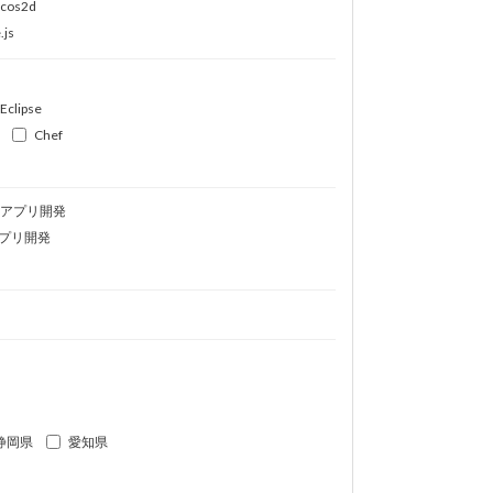
ocos2d
.js
Eclipse
Chef
idアプリ開発
プリ開発
静岡県
愛知県