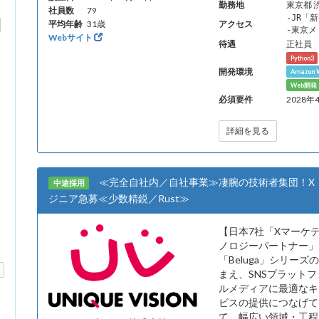
勤務地
東京都 
社員数
79
‐JR「
平均年齢
31歳
アクセス
‐東京メ
Webサイト
待遇
正社員
Python3
開発環境
Amazon W
Web開
必須要件
2028
詳細を見る
≪完全自社内／自社事業≫凄腕の技術者集団！X・
中途採用
ジニア急募≪少数精鋭／Rust≫
【日本7社「Xマーケテ
ノロジーパートナー」
「Beluga」シリー
まえ、SNSプラット
ルメディアに最適なキ
ビスの提供につなげて
て、幅広い領域・工程