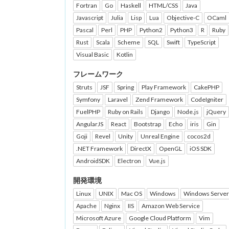
Fortran
Go
Haskell
HTML/CSS
Java
Javascript
Julia
Lisp
Lua
Objective-C
OCaml
Pascal
Perl
PHP
Python2
Python3
R
Ruby
Rust
Scala
Scheme
SQL
Swift
TypeScript
Visual Basic
Kotlin
フレームワーク
Struts
JSF
Spring
Play Framework
CakePHP
Symfony
Laravel
Zend Framework
CodeIgniter
FuelPHP
Ruby on Rails
Django
Node.js
jQuery
AngularJS
React
Bootstrap
Echo
iris
Gin
Goji
Revel
Unity
Unreal Engine
cocos2d
.NET Framework
DirectX
OpenGL
iOS SDK
AndroidSDK
Electron
Vue.js
開発環境
Linux
UNIX
Mac OS
Windows
Windows Server
Apache
Nginx
IIS
Amazon Web Service
Microsoft Azure
Google Cloud Platform
Vim