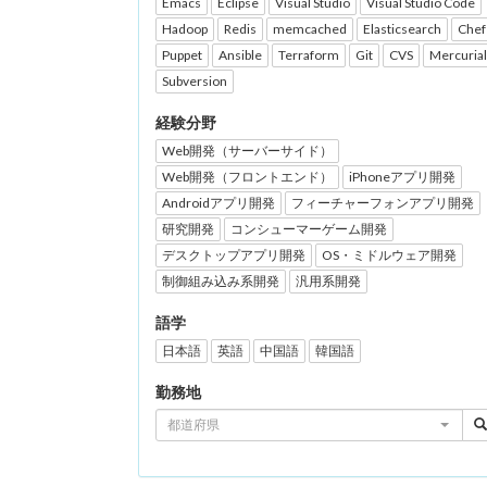
Emacs
Eclipse
Visual Studio
Visual Studio Code
Hadoop
Redis
memcached
Elasticsearch
Chef
Puppet
Ansible
Terraform
Git
CVS
Mercurial
Subversion
経験分野
Web開発（サーバーサイド）
Web開発（フロントエンド）
iPhoneアプリ開発
Androidアプリ開発
フィーチャーフォンアプリ開発
研究開発
コンシューマーゲーム開発
デスクトップアプリ開発
OS・ミドルウェア開発
制御組み込み系開発
汎用系開発
語学
日本語
英語
中国語
韓国語
勤務地
都道府県