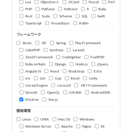
Lua
Objective-C
OCaml
Pascal
Perl
PHP
Python2
Python3
R
Ruby
Rust
Scala
Scheme
SQL
Swift
TypeScript
Visual Basic
Kotlin
フレームワーク
Struts
JSF
Spring
Play Framework
CakePHP
Symfony
Laravel
Zend Framework
CodeIgniter
FuelPHP
Ruby on Rails
Django
Node.js
jQuery
AngularJS
React
Bootstrap
Echo
iris
Gin
Goji
Revel
Unity
Unreal Engine
cocos2d
.NET Framework
DirectX
OpenGL
iOS SDK
AndroidSDK
Electron
Vue.js
開発環境
Linux
UNIX
Mac OS
Windows
Windows Server
Apache
Nginx
IIS