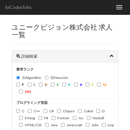
AtCoderJobs
ユニークビジョン株式会社 求人
一覧
詳細検索
要求ランク
ⒶAlgorithm
ⒽHeuristic
F
E
D
C
B
A
S
SS
SSS
プログラミング言語
C
C++
C#
Clojure
Cobol
D
Erlang
F#
Fortran
Go
Haskell
HTML/CSS
Java
Javascript
Julia
Lisp