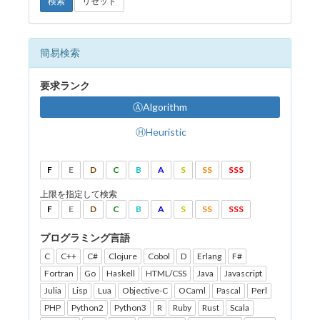
検索
リセット
簡易検索
要求ランク
ⒶAlgorithm
ⒽHeuristic
F
E
D
C
B
A
S
SS
SSS
上限を指定して検索
F
E
D
C
B
A
S
SS
SSS
プログラミング言語
C
C++
C#
Clojure
Cobol
D
Erlang
F#
Fortran
Go
Haskell
HTML/CSS
Java
Javascript
Julia
Lisp
Lua
Objective-C
OCaml
Pascal
Perl
PHP
Python2
Python3
R
Ruby
Rust
Scala