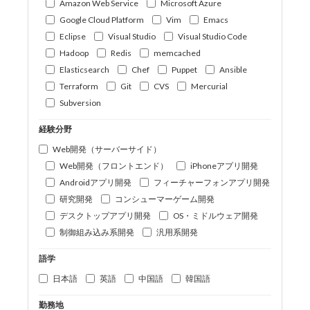
Amazon Web Service
Microsoft Azure
Google Cloud Platform
Vim
Emacs
Eclipse
Visual Studio
Visual Studio Code
Hadoop
Redis
memcached
Elasticsearch
Chef
Puppet
Ansible
Terraform
Git
CVS
Mercurial
Subversion
経験分野
Web開発（サーバーサイド）
Web開発（フロントエンド）
iPhoneアプリ開発
Androidアプリ開発
フィーチャーフォンアプリ開発
研究開発
コンシューマーゲーム開発
デスクトップアプリ開発
OS・ミドルウェア開発
制御組み込み系開発
汎用系開発
語学
日本語
英語
中国語
韓国語
勤務地