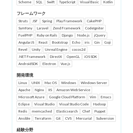
Scheme
SQL
Swift
TypeScript
Visual Basic
Kotlin
フレームワーク
Struts
JSF
Spring
Play Framework
CakePHP
Symfony
Laravel
Zend Framework
CodeIgniter
FuelPHP
Ruby on Rails
Django
Node.js
jQuery
AngularJS
React
Bootstrap
Echo
iris
Gin
Goji
Revel
Unity
Unreal Engine
cocos2d
.NET Framework
DirectX
OpenGL
iOS SDK
AndroidSDK
Electron
Vue.js
開発環境
Linux
UNIX
Mac OS
Windows
Windows Server
Apache
Nginx
IIS
Amazon Web Service
Microsoft Azure
Google Cloud Platform
Vim
Emacs
Eclipse
Visual Studio
Visual Studio Code
Hadoop
Redis
memcached
Elasticsearch
Chef
Puppet
Ansible
Terraform
Git
CVS
Mercurial
Subversion
経験分野