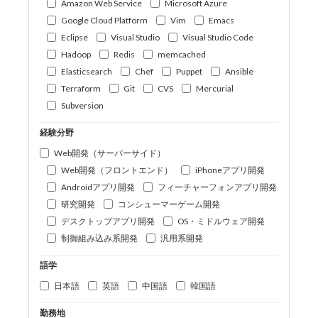
Amazon Web Service
Microsoft Azure
Google Cloud Platform
Vim
Emacs
Eclipse
Visual Studio
Visual Studio Code
Hadoop
Redis
memcached
Elasticsearch
Chef
Puppet
Ansible
Terraform
Git
CVS
Mercurial
Subversion
経験分野
Web開発（サーバーサイド）
Web開発（フロントエンド）
iPhoneアプリ開発
Androidアプリ開発
フィーチャーフォンアプリ開発
研究開発
コンシューマーゲーム開発
デスクトップアプリ開発
OS・ミドルウェア開発
制御組み込み系開発
汎用系開発
語学
日本語
英語
中国語
韓国語
勤務地