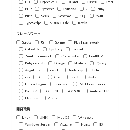
Lua
Objective-C
OCaml
Pascal
Perl
PHP
Python2
Python3
R
Ruby
Rust
Scala
Scheme
SQL
Swift
TypeScript
Visual Basic
Kotlin
フレームワーク
Struts
JSF
Spring
Play Framework
CakePHP
Symfony
Laravel
Zend Framework
CodeIgniter
FuelPHP
Ruby on Rails
Django
Node.js
jQuery
AngularJS
React
Bootstrap
Echo
iris
Gin
Goji
Revel
Unity
Unreal Engine
cocos2d
.NET Framework
DirectX
OpenGL
iOS SDK
AndroidSDK
Electron
Vue.js
開発環境
Linux
UNIX
Mac OS
Windows
Windows Server
Apache
Nginx
IIS