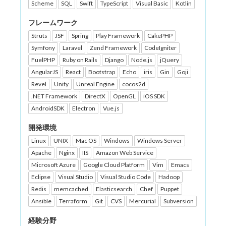
Scheme
SQL
Swift
TypeScript
Visual Basic
Kotlin
フレームワーク
Struts
JSF
Spring
Play Framework
CakePHP
Symfony
Laravel
Zend Framework
CodeIgniter
FuelPHP
Ruby on Rails
Django
Node.js
jQuery
AngularJS
React
Bootstrap
Echo
iris
Gin
Goji
Revel
Unity
Unreal Engine
cocos2d
.NET Framework
DirectX
OpenGL
iOS SDK
AndroidSDK
Electron
Vue.js
開発環境
Linux
UNIX
Mac OS
Windows
Windows Server
Apache
Nginx
IIS
Amazon Web Service
Microsoft Azure
Google Cloud Platform
Vim
Emacs
Eclipse
Visual Studio
Visual Studio Code
Hadoop
Redis
memcached
Elasticsearch
Chef
Puppet
Ansible
Terraform
Git
CVS
Mercurial
Subversion
経験分野