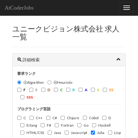
AtCoderJobs
ユニークビジョン株式会社 求人
一覧
詳細検索
要求ランク
ⒶAlgorithm
ⒽHeuristic
F
E
D
C
B
A
S
SS
SSS
プログラミング言語
C
C++
C#
Clojure
Cobol
D
Erlang
F#
Fortran
Go
Haskell
HTML/CSS
Java
Javascript
Julia
Lisp