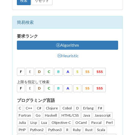
検索
リセット
簡易検索
要求ランク
ⒶAlgorithm
ⒽHeuristic
F
E
D
C
B
A
S
SS
SSS
上限を指定して検索
F
E
D
C
B
A
S
SS
SSS
プログラミング言語
C
C++
C#
Clojure
Cobol
D
Erlang
F#
Fortran
Go
Haskell
HTML/CSS
Java
Javascript
Julia
Lisp
Lua
Objective-C
OCaml
Pascal
Perl
PHP
Python2
Python3
R
Ruby
Rust
Scala