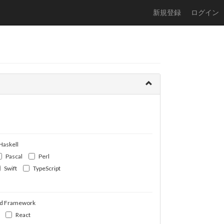
新規登録
ログイン
Haskell
Pascal
Perl
Swift
TypeScript
d Framework
React