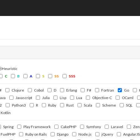
ⒽHeuristic
C
B
A
S
SS
SSS
#
Clojure
Cobol
D
Erlang
F#
Fortran
Go
Java
Javascript
Julia
Lisp
Lua
Objective-C
OCaml
2
Python3
R
Ruby
Rust
Scala
Scheme
SQL
Kotlin
Spring
Play Framework
CakePHP
Symfony
Laravel
Zen
FuelPHP
Ruby on Rails
Django
Node.js
jQuery
AngularJS