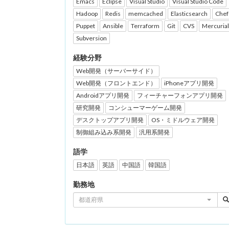
Emacs
Eclipse
Visual Studio
Visual Studio Code
Hadoop
Redis
memcached
Elasticsearch
Chef
Puppet
Ansible
Terraform
Git
CVS
Mercurial
Subversion
経験分野
Web開発（サーバーサイド）
Web開発（フロントエンド）
iPhoneアプリ開発
Androidアプリ開発
フィーチャーフォンアプリ開発
研究開発
コンシューマーゲーム開発
デスクトップアプリ開発
OS・ミドルウェア開発
制御組み込み系開発
汎用系開発
語学
日本語
英語
中国語
韓国語
勤務地
都道府県