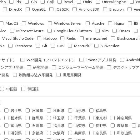
cho
iris
Gin
Goji
Revel
Unity
Unreal Engine
c
DirectX
OpenGL
iOS SDK
AndroidSDK
Electron
Vue
Mac OS
Windows
Windows Server
Apache
Nginx
IIS
vice
Microsoft Azure
Google Cloud Platform
Vim
Emacs
Visual Studio Code
Hadoop
Redis
memcached
Elasticsearch
ble
Terraform
Git
CVS
Mercurial
Subversion
ーサイド）
Web開発（フロントエンド）
iPhoneアプリ開発
Andro
ォンアプリ開発
研究開発
コンシューマーゲーム開発
デスクトップア
ア開発
制御組み込み系開発
汎用系開発
中国語
韓国語
道
県
岩手県
宮城県
秋田県
山形県
福島県
県
栃木県
群馬県
埼玉県
千葉県
東京都
神奈川県
県
富山県
石川県
福井県
山梨県
長野県
岐阜県
県
滋賀県
京都府
大阪府
兵庫県
奈良県
和歌山県