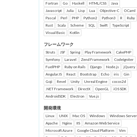
Fortran
Go
Haskell
HTML/CSS
Java
Javascript
Julia
Lisp
Lua
Objective-C
OCaml
Pascal
Perl
PHP
Python2
Python3
R
Ruby
Rust
Scala
Scheme
SQL
Swift
TypeScript
Visual Basic
Kotlin
フレームワーク
Struts
JSF
Spring
Play Framework
CakePHP
Symfony
Laravel
Zend Framework
CodeIgniter
FuelPHP
Ruby on Rails
Django
Node.js
jQuery
AngularJS
React
Bootstrap
Echo
iris
Gin
Goji
Revel
Unity
Unreal Engine
cocos2d
.NET Framework
DirectX
OpenGL
iOS SDK
AndroidSDK
Electron
Vue.js
開発環境
Linux
UNIX
Mac OS
Windows
Windows Server
Apache
Nginx
IIS
Amazon Web Service
Microsoft Azure
Google Cloud Platform
Vim