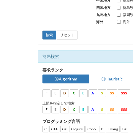
中国地方
鳥取
四国地方
徳島
九州地方
福岡
海外
海外
検索
リセット
簡易検索
要求ランク
ⒶAlgorithm
ⒽHeuristic
F
E
D
C
B
A
S
SS
SSS
上限を指定して検索
F
E
D
C
B
A
S
SS
SSS
プログラミング言語
C
C++
C#
Clojure
Cobol
D
Erlang
F#