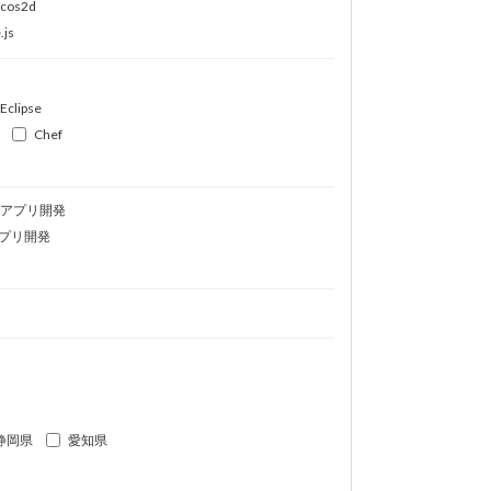
ocos2d
.js
Eclipse
Chef
idアプリ開発
プリ開発
静岡県
愛知県