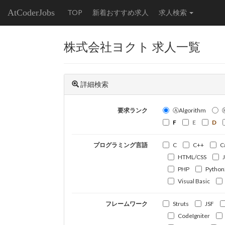
AtCoderJobs
TOP
新着おすすめ求人
求人検索
株式会社ヨクト 求人一覧
詳細検索
要求ランク
ⒶAlgorithm
F
E
D
プログラミング言語
C
C++
C
HTML/CSS
PHP
Python
Visual Basic
フレームワーク
Struts
JSF
CodeIgniter