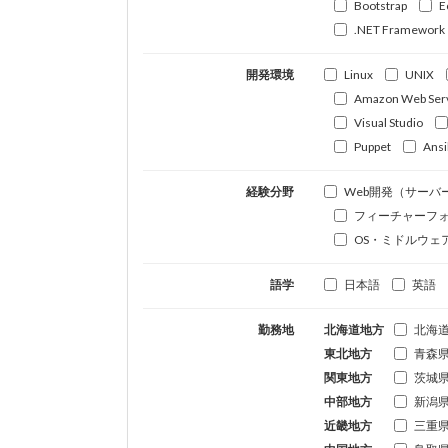
Bootstrap
E
.NET Framework
開発環境
Linux
UNIX
Amazon Web Ser
Visual Studio
Puppet
Ansi
経験分野
Web開発（サーバ
フィーチャーフ
OS・ミドルウェ
語学
日本語
英語
勤務地
北海道地方
北海
東北地方
青森
関東地方
茨城
中部地方
新潟
近畿地方
三重