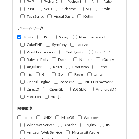
PHP
Python2
Python3
R
Ruby
Rust
Scala
Scheme
SQL
Swift
TypeScript
Visual Basic
Kotlin
フレームワーク
Struts
JSF
Spring
Play Framework
CakePHP
Symfony
Laravel
Zend Framework
CodeIgniter
FuelPHP
Ruby on Rails
Django
Node.js
jQuery
AngularJS
React
Bootstrap
Echo
iris
Gin
Goji
Revel
Unity
Unreal Engine
cocos2d
.NET Framework
DirectX
OpenGL
iOS SDK
AndroidSDK
Electron
Vue.js
開発環境
Linux
UNIX
Mac OS
Windows
Windows Server
Apache
Nginx
IIS
Amazon Web Service
Microsoft Azure