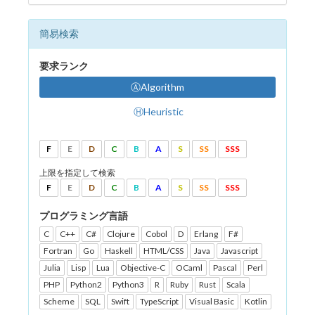
簡易検索
要求ランク
ⒶAlgorithm
ⒽHeuristic
F
E
D
C
B
A
S
SS
SSS
上限を指定して検索
F
E
D
C
B
A
S
SS
SSS
プログラミング言語
C
C++
C#
Clojure
Cobol
D
Erlang
F#
Fortran
Go
Haskell
HTML/CSS
Java
Javascript
Julia
Lisp
Lua
Objective-C
OCaml
Pascal
Perl
PHP
Python2
Python3
R
Ruby
Rust
Scala
Scheme
SQL
Swift
TypeScript
Visual Basic
Kotlin