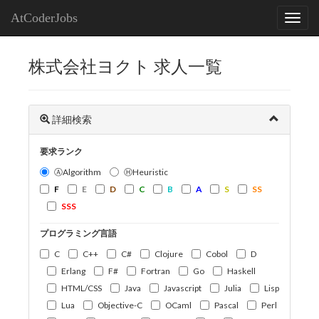
AtCoderJobs
株式会社ヨクト 求人一覧
詳細検索
要求ランク
ⒶAlgorithm
ⒽHeuristic
F
E
D
C
B
A
S
SS
SSS
プログラミング言語
C
C++
C#
Clojure
Cobol
D
Erlang
F#
Fortran
Go
Haskell
HTML/CSS
Java
Javascript
Julia
Lisp
Lua
Objective-C
OCaml
Pascal
Perl