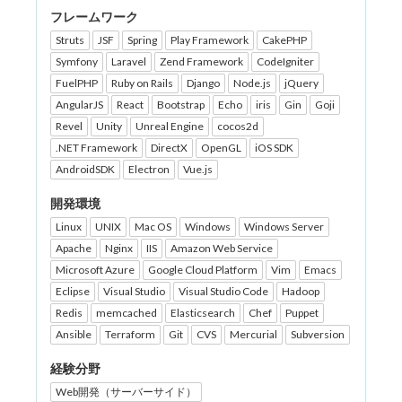
フレームワーク
Struts
JSF
Spring
Play Framework
CakePHP
Symfony
Laravel
Zend Framework
CodeIgniter
FuelPHP
Ruby on Rails
Django
Node.js
jQuery
AngularJS
React
Bootstrap
Echo
iris
Gin
Goji
Revel
Unity
Unreal Engine
cocos2d
.NET Framework
DirectX
OpenGL
iOS SDK
AndroidSDK
Electron
Vue.js
開発環境
Linux
UNIX
Mac OS
Windows
Windows Server
Apache
Nginx
IIS
Amazon Web Service
Microsoft Azure
Google Cloud Platform
Vim
Emacs
Eclipse
Visual Studio
Visual Studio Code
Hadoop
Redis
memcached
Elasticsearch
Chef
Puppet
Ansible
Terraform
Git
CVS
Mercurial
Subversion
経験分野
Web開発（サーバーサイド）