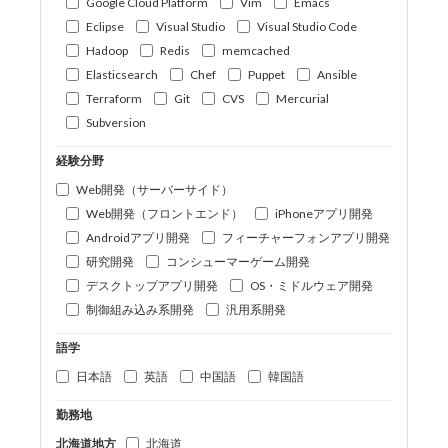
Google Cloud Platform
Vim
Emacs
Eclipse
Visual Studio
Visual Studio Code
Hadoop
Redis
memcached
Elasticsearch
Chef
Puppet
Ansible
Terraform
Git
CVS
Mercurial
Subversion
経験分野
Web開発（サーバーサイド）
Web開発（フロントエンド）
iPhoneアプリ開発
Androidアプリ開発
フィーチャーフォンアプリ開発
研究開発
コンシューマーゲーム開発
デスクトップアプリ開発
OS・ミドルウェア開発
制御組み込み系開発
汎用系開発
語学
日本語
英語
中国語
韓国語
勤務地
北海道地方
北海道